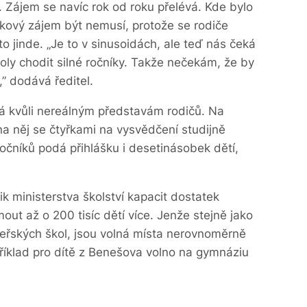
ý. Zájem se navíc rok od roku přelévá. Kde bylo
takový zájem být nemusí, protože se rodiče
 to jinde. „Je to v sinusoidách, ale teď nás čeká
koly chodit silné ročníky. Takže nečekám, že by
,” dodává ředitel.
á kvůli nereálným představám rodičů. Na
na něj se čtyřkami na vysvědčení studijně
ročníků podá přihlášku i desetinásobek dětí,
k ministerstva školství kapacit dostatek
out až o 200 tisíc dětí více. Jenže stejně jako
teřských škol, jsou volná místa nerovnoměrně
příklad pro dítě z Benešova volno na gymnáziu