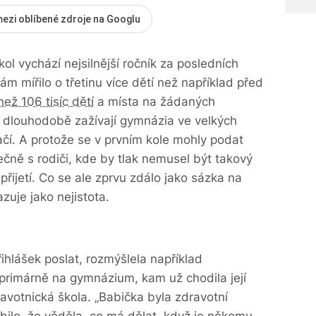
mezi oblíbené zdroje na Googlu
ol vychází nejsilnější ročník za posledních
ám mířilo o třetinu více dětí než například před
než 106 tisíc dětí
a místa na žádaných
r dlouhodobě zažívají gymnázia ve velkých
čí. A protože se v prvním kole mohly podat
lečně s rodiči, kde by tlak nemusel být takový
přijetí. Co se ale zprvu zdálo jako sázka na
azuje jako nejistota.
lášek poslat, rozmýšlela například
 primárně na gymnázium, kam už chodila její
ravotnická škola. „Babička byla zdravotní