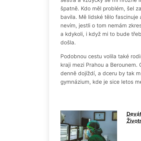
sestra a vždycky se mi hrozně l
špatně. Kdo měl problém, šel za 
bavila. Mě lidské tělo fascinuje
nevím, jestli o tom nemám zkre
a kdykoli, i když mi to bude tře
došla.
Podobnou cestu volila také rod
kraji mezi Prahou a Berounem. 
denně dojíždí, a dceru by tak m
gymnázium, kde je sice letos me
Deváť
Život