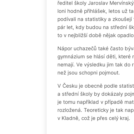
ředitel školy Jaroslav Mervínsk
loni hodně přihlášek, letos už 
podívali na statistiky a zkoušejí
pár let, kdy budou na střední š
to v nejbližší době nějak opadlo
Nápor uchazečů také často býv
gymnázium se hlásí děti, které 
nemají. Ve výsledku jim tak do 
než jsou schopni pojmout.
V Česku je obecně podle statisti
a střední školy by dokázaly pojm
je tomu například v případě ma
rozložená. Teoreticky je tak na
v Kladně, což je přes celý kraj.