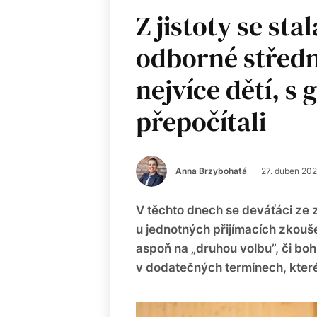
Z jistoty se sta
odborné střední
nejvíce dětí, s
přepočítali
Anna Brzybohatá
27. duben 20
V těchto dnech se deváťáci ze zá
u jednotných přijímacích zkouše
aspoň na „druhou volbu”, či boh
v dodatečných termínech, které