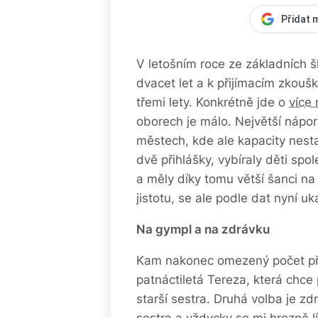
Přidat 
V letošním roce ze základních šk
dvacet let a k přijímacím zkoušk
třemi lety. Konkrétně jde o
více 
oborech je málo. Největší nápo
městech, kde ale kapacity nesta
dvě přihlášky, vybíraly děti spo
a měly díky tomu větší šanci na 
jistotu, se ale podle dat nyní uk
Na gympl a na zdrávku
Kam nakonec omezený počet přih
patnáctiletá Tereza, která chce
starší sestra. Druhá volba je zd