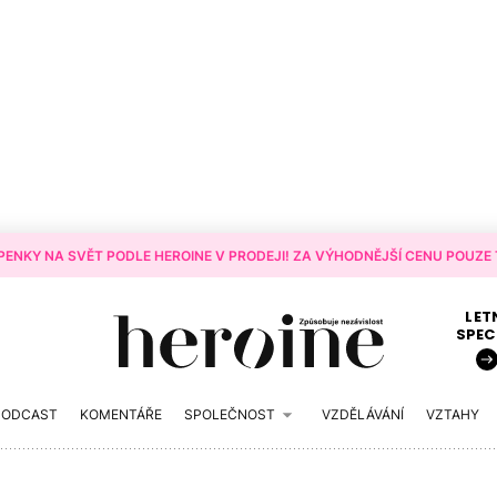
ENKY NA SVĚT PODLE HEROINE V PRODEJI! ZA VÝHODNĚJŠÍ CENU POUZE T
LET
SPEC
PODCAST
KOMENTÁŘE
SPOLEČNOST
VZDĚLÁVÁNÍ
VZTAHY