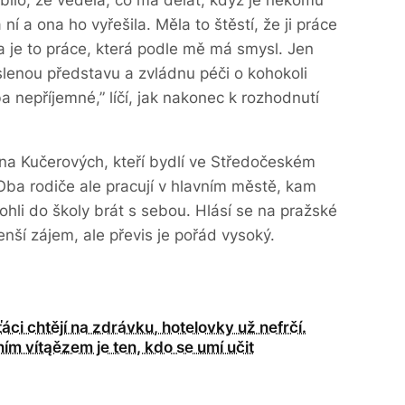
íbilo, že věděla, co má dělat, když je někomu
ní a ona ho vyřešila. Měla to štěstí, že ji práce
 a je to práce, která podle mě má smysl. Jen
slenou představu a zvládnu péči o kohokoli
ba nepříjemné,” líčí, jak nakonec k rozhodnutí
ina Kučerových, kteří bydlí ve Středočeském
Oba rodiče ale pracují v hlavním městě, kam
ohli do školy brát s sebou. Hlásí se na pražské
nší zájem, ale převis je pořád vysoký.
áci chtějí na zdrávku, hotelovky už nefrčí.
ním vítąězem je ten, kdo se umí učit