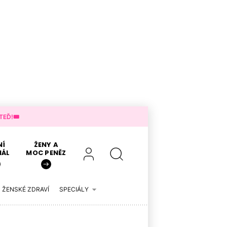
EĎ!🎟️
NÍ
ŽENY A
IÁL
MOC PENĚZ
ŽENSKÉ ZDRAVÍ
SPECIÁLY