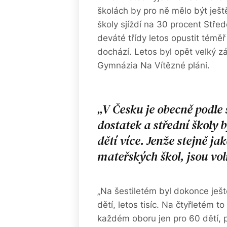
školách by pro ně mělo být ještě
školy sjíždí na 30 procent Stř
deváté třídy letos opustit téměř 
dochází. Letos byl opět velký zá
Gymnázia Na Vítězné pláni.
V Česku je obecně podle 
dostatek a střední školy 
dětí více. Jenže stejně ja
mateřských škol, jsou vo
„Na šestiletém byl dokonce ještě
dětí, letos tisíc. Na čtyřletém
každém oboru jen pro 60 dětí, 