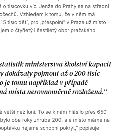
 o tisícovku víc. Jenže do Prahy se na střední
edočechů. Vzhledem k tomu, že v něm má
15 tisíc dětí, pro „přespolní” v Praze už místo
jem o čtyřletý i šestiletý obor pražského
statistik ministerstva školství kapacit
by dokázaly pojmout až o 200 tisíc
ko je tomu například v případě
lná místa nerovnoměrně rozložená.
 větší než loni. To se k nám hlásilo přes 650
 to bylo oba roky zhruba 200, ale místo máme na
poptávku nejsme schopni pokrýt,” popisuje