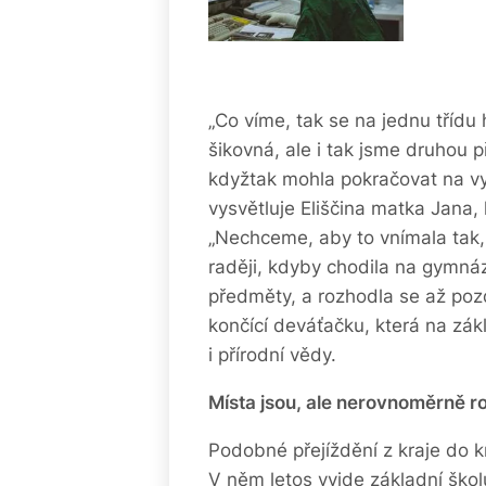
„Co víme, tak se na jednu třídu h
šikovná, ale i tak jsme druhou p
kdyžtak mohla pokračovat na v
vysvětluje Eliščina matka Jana,
„Nechceme, aby to vnímala tak,
raději, kdyby chodila na gymná
předměty, a rozhodla se až pozdě
končící deváťačku, která na zák
i přírodní vědy.
Místa jsou, ale nerovnoměrně r
Podobné přejíždění z kraje do k
V něm letos vyjde základní školu