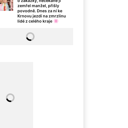
o zakázky, nečekaně jí
zemřel manžel, přišly
povodně. Dnes za ní ke
Krnovu jezdí na zmrzlinu
lidé z celého kraje