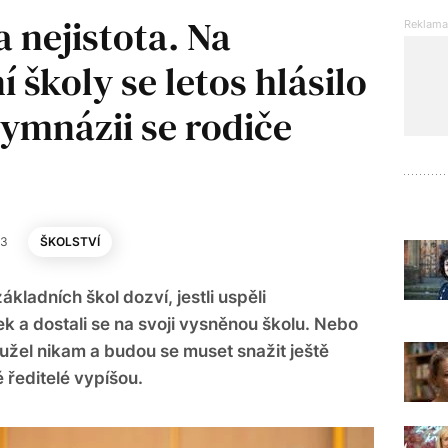
la nejistota. Na
 školy se letos hlásilo
 gymnázii se rodiče
23
ŠKOLSTVÍ
kladních škol dozví, jestli uspěli
k a dostali se na svoji vysněnou školu. Nebo
užel nikam a budou se muset snažit ještě
 ředitelé vypíšou.