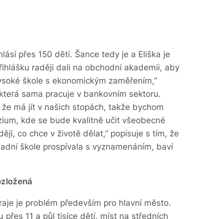
lásí přes 150 dětí. Šance tedy je a Eliška je
řihlášku raději dali na obchodní akademii, aby
ysoké škole s ekonomickým zaměřením,”
 která sama pracuje v bankovním sektoru.
 že má jít v našich stopách, takže bychom
zium, kde se bude kvalitně učit všeobecné
ji, co chce v životě dělat,” popisuje s tím, že
ladní škole prospívala s vyznamenáním, baví
ozložená
raje je problém především pro hlavní město.
 přes 11 a půl tisíce dětí, míst na středních