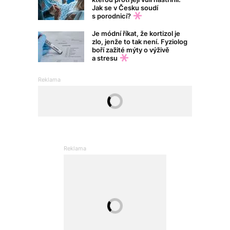
Jak se v Česku soudí
s porodnicí?
Je módní říkat, že kortizol je
zlo, jenže to tak není. Fyziolog
boří zažité mýty o výživě
a stresu