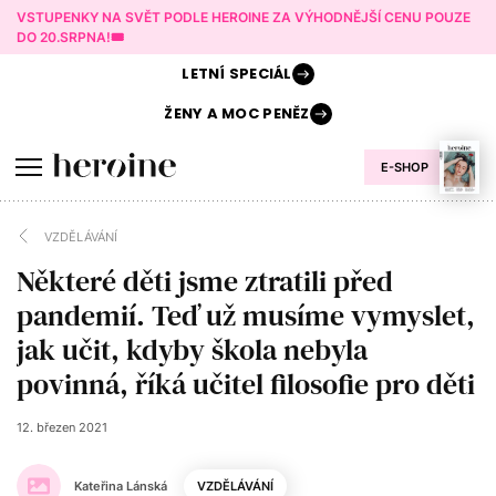
VSTUPENKY NA SVĚT PODLE HEROINE ZA VÝHODNĚJŠÍ CENU POUZE
DO 20.SRPNA!🎟️
LETNÍ
SPECIÁL
ŽENY A
MOC PENĚZ
E-SHOP
VZDĚLÁVÁNÍ
Některé děti jsme ztratili před
pandemií. Teď už musíme vymyslet,
jak učit, kdyby škola nebyla
povinná, říká učitel filosofie pro děti
12. březen 2021
Kateřina Lánská
VZDĚLÁVÁNÍ