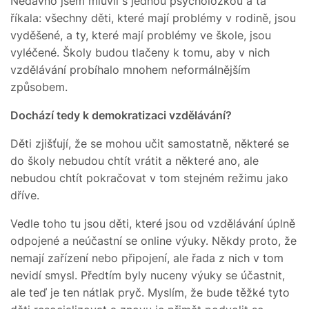
Nedávno jsem mluvil s jednou psycholožkou a ta
říkala: všechny děti, které mají problémy v rodině, jsou
vyděšené, a ty, které mají problémy ve škole, jsou
vyléčené. Školy budou tlačeny k tomu, aby v nich
vzdělávání probíhalo mnohem neformálnějším
způsobem.
Dochází tedy k demokratizaci vzdělávání?
Děti zjišťují, že se mohou učit samostatně, některé se
do školy nebudou chtít vrátit a některé ano, ale
nebudou chtít pokračovat v tom stejném režimu jako
dříve.
Vedle toho tu jsou děti, které jsou od vzdělávání úplně
odpojené a neúčastní se online výuky. Někdy proto, že
nemají zařízení nebo připojení, ale řada z nich v tom
nevidí smysl. Předtím byly nuceny výuky se účastnit,
ale teď je ten nátlak pryč. Myslím, že bude těžké tyto