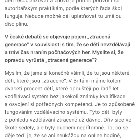
děti resocializovat a znovu je přimět podvolit se
autoritářským praktikám, podle kterých řada škol
funguje. Nebude možné dál uplatňovat tu umělou
disciplínu.
V české debatě se objevuje pojem „ztracená
generace“ v souvislosti s tím, že se děti nevzdělávají
a tráví čas hraním počítačových her. Myslíte si, že
opravdu vyrůstá „ztracená generace“?
Myslím, že jsme si konečně všimli, že tu jsou některé
děti, které jsou „ztracené“. V Británii máme kolem
dvaceti procent dětí, které opouštějí po řadě let
vzdělávací systém bez jakékoli známky kvalifikace
a osvojení si potřebných kompetencí. Je to způsobené
fungováním vzdělávacího systému. Tyto děti byly
z pohledu vzdělávání ztracené už dávno. Dřív sice ve
škole seděly, ale byly duchem nepřítomné. To, co se
děje teď, je, že se ani neukážou na online hodině,