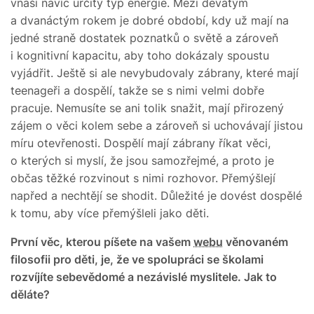
vnáší navíc určitý typ energie. Mezi devátým
a dvanáctým rokem je
dobré období, kdy už mají na
jedné straně dostatek poznatků o světě a zároveň
i kognitivní kapacitu, aby toho dokázaly spoustu
vyjádřit. Ještě si ale nevybudovaly zábrany, které mají
teenageři a dospělí, takže se s nimi velmi dobře
pracuje. Nemusíte se ani tolik snažit, mají přirozený
zájem o věci kolem sebe a zároveň si uchovávají jistou
míru otevřenosti. Dospělí mají zábrany říkat věci,
o kterých si myslí, že jsou samozřejmé, a proto je
občas těžké rozvinout s nimi rozhovor. Přemýšlejí
napřed a nechtějí se shodit. Důležité je dovést dospělé
k tomu, aby více přemýšleli jako děti.
První věc, kterou píšete na vašem
webu
věnovaném
filosofii pro děti, je, že ve spolupráci se školami
rozvíjíte sebevědomé a nezávislé myslitele. Jak to
děláte?