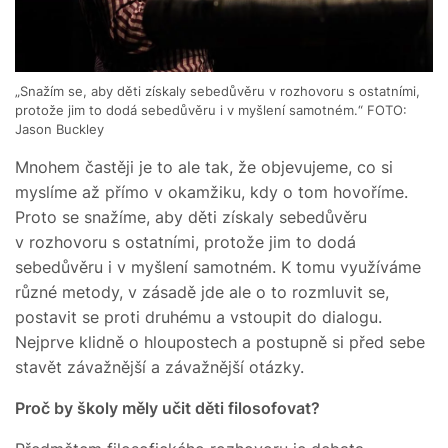
„Snažím se, aby děti získaly sebedůvěru v rozhovoru s ostatními,
protože jim to dodá sebedůvěru i v myšlení samotném.“ FOTO:
Jason Buckley
Mnohem častěji je to ale tak, že objevujeme, co si
myslíme až přímo v okamžiku, kdy o tom hovoříme.
Proto se snažíme, aby děti získaly sebedůvěru
v rozhovoru s ostatními, protože jim to dodá
sebedůvěru i v myšlení samotném. K tomu využíváme
různé metody, v zásadě jde ale o to rozmluvit se,
postavit se proti druhému a vstoupit do dialogu.
Nejprve klidně o hloupostech a postupně si před sebe
stavět závažnější a závažnější otázky.
Proč by školy měly učit děti filosofovat?