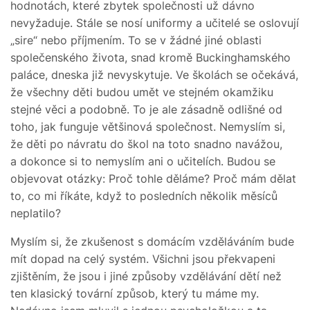
hodnotách, které zbytek společnosti už dávno
nevyžaduje. Stále se nosí uniformy a učitelé se oslovují
„sire“ nebo příjmením. To se v žádné jiné oblasti
společenského života, snad kromě Buckinghamského
paláce, dneska již nevyskytuje. Ve školách se očekává,
že všechny děti budou umět ve stejném okamžiku
stejné věci a podobně. To je ale zásadně odlišné od
toho, jak funguje většinová společnost. Nemyslím si,
že děti po návratu do škol na toto snadno navážou,
a dokonce si to nemyslím ani o učitelích. Budou se
objevovat otázky: Proč tohle děláme? Proč mám dělat
to, co mi říkáte, když to posledních několik měsíců
neplatilo?
Myslím si, že zkušenost s domácím vzděláváním bude
mít dopad na celý systém. Všichni jsou překvapeni
zjištěním, že jsou i jiné způsoby vzdělávání dětí než
ten klasický tovární způsob, který tu máme my.