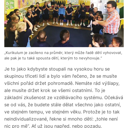
„Kurikulum je zacíleno na průměr, který může řadě dětí vyhovovat,
ale pak je tu také spousta dětí, kterým to nevyhovuje.“
Je to jako kdybyste stoupali na vysokou horu se
skupinou třiceti lidí a bylo vám řečeno, že se musíte
všichni pořád držet pohromadě. Nemáte rád výšlapy,
ale musíte držet krok se všemi ostatními. To je
základní zkušenost ze vzdělávacího systému. Očekává
se od vás, že budete stále dělat všechno jako ostatní,
ve stejném tempu, ve stejném věku. Protože je to tak
neindividualizované, řekne si mnoho dětí: „tohle není
nic pro mě“. Ať už jsou napřed, nebo pozadu.