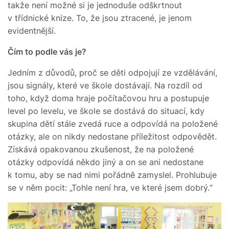
takže není možné si je jednoduše odškrtnout
v třídnické knize. To, že jsou ztracené, je jenom
evidentnější.
Čím to podle vás je?
Jedním z důvodů, proč se děti odpojují ze vzdělávání,
jsou signály, které ve škole dostávají. Na rozdíl od
toho, když doma hraje počítačovou hru a postupuje
level po levelu, ve škole se dostává do situací, kdy
skupina dětí stále zvedá ruce a odpovídá na položené
otázky, ale on nikdy nedostane příležitost odpovědět.
Získává opakovanou zkušenost, že na položené
otázky odpovídá někdo jiný a on se ani nedostane
k tomu, aby se nad nimi pořádně zamyslel. Prohlubuje
se v něm pocit: „Tohle není hra, ve které jsem dobrý.“