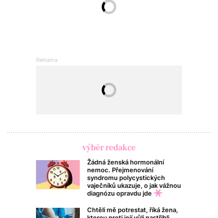
výběr redakce
Žádná ženská hormonální
nemoc. Přejmenování
syndromu polycystických
vaječníků ukazuje, o jak vážnou
diagnózu opravdu jde
Chtěli mě potrestat, říká žena,
kterou proti její vůli nastřihli.