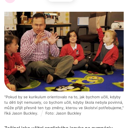
"Pokud by se kurikulum orientovalo na to, jak bychom učili, kdyby
tu děti být nemusely, co bychom učili, kdyby škola nebyla povinná,
může přijít přesně ten typ změny, kterou ve školství potřebujeme,"
říká Jason Buckley.
Foto: Jason Buckley
Začínal jako učitel anglického jazyka na gymnáziu