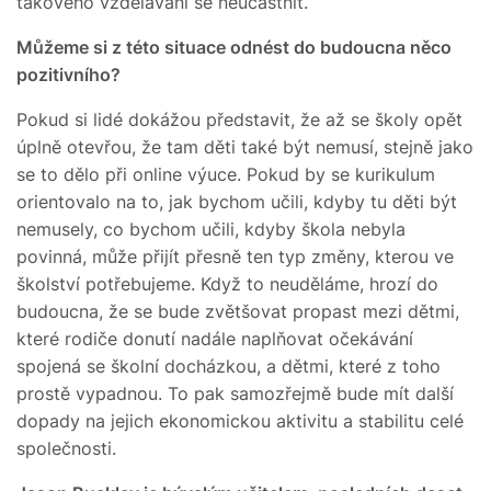
takového vzdělávání se neúčastnit.
Můžeme si z této situace odnést do budoucna něco
pozitivního?
Pokud si lidé dokážou představit, že až se školy opět
úplně otevřou, že tam děti také být nemusí, stejně jako
se to dělo při online výuce. Pokud by se kurikulum
orientovalo na to, jak bychom učili, kdyby tu děti být
nemusely, co bychom učili, kdyby škola nebyla
povinná, může přijít přesně ten typ změny, kterou ve
školství potřebujeme. Když to neuděláme, hrozí do
budoucna, že se bude zvětšovat propast mezi dětmi,
které rodiče donutí nadále naplňovat očekávání
spojená se školní docházkou, a dětmi, které z toho
prostě vypadnou. To pak samozřejmě bude mít další
dopady na jejich ekonomickou aktivitu a stabilitu celé
společnosti.