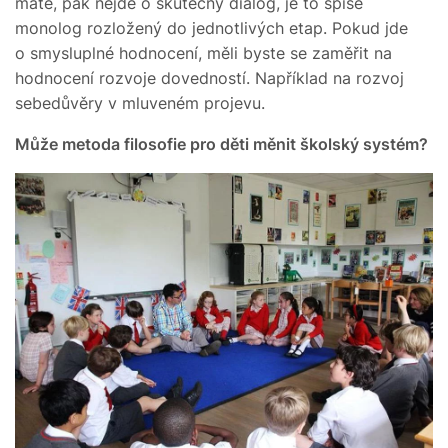
máte, pak nejde o skutečný dialog, je to spíše
monolog rozložený do jednotlivých etap. Pokud jde
o smysluplné hodnocení, měli byste se zaměřit na
hodnocení rozvoje dovedností. Například na rozvoj
sebedůvěry v mluveném projevu.
Může metoda filosofie pro děti měnit školský systém?