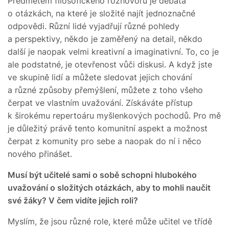
Předmětem filosofického rozhovoru je debata
o otázkách, na které je složité najít jednoznačné
odpovědi. Různí lidé vyjadřují různé pohledy
a perspektivy, někdo je zaměřený na detail, někdo
další je naopak velmi kreativní a imaginativní. To, co je
ale podstatné, je otevřenost vůči diskusi. A když jste
ve skupině lidí a můžete sledovat jejich chování
a různé způsoby přemýšlení, můžete z toho všeho
čerpat ve vlastním uvažování. Získáváte přístup
k širokému repertoáru myšlenkových pochodů. Pro mě
je důležitý právě tento komunitní aspekt a možnost
čerpat z komunity pro sebe a naopak do ní i něco
nového přinášet.
Musí být učitelé sami o sobě schopni hlubokého
uvažování o složitých otázkách, aby to mohli naučit
své žáky? V čem vidíte jejich roli?
Myslím, že jsou různé role, které může učitel ve třídě