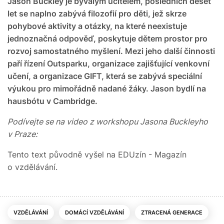
Jason Buckley je bývalým učitelem, posledních deset
let se naplno zabývá filozofií pro děti, jež skrze
pohybové aktivity a otázky, na které neexistuje
jednoznačná odpověď, poskytuje dětem prostor pro
rozvoj samostatného myšlení. Mezi jeho další činnosti
paří řízení Outsparku, organizace zajišťující venkovní
učení, a organizace GIFT, která se zabývá speciální
výukou pro mimořádně nadané žáky. Jason bydlí na
hausbótu v Cambridge.
Podívejte se na video z workshopu Jasona Buckleyho
v Praze:
Tento text původně vyšel na EDUzín - Magazín
o vzdělávání.
VZDĚLÁVÁNÍ
DOMÁCÍ VZDĚLÁVÁNÍ
ZTRACENÁ GENERACE