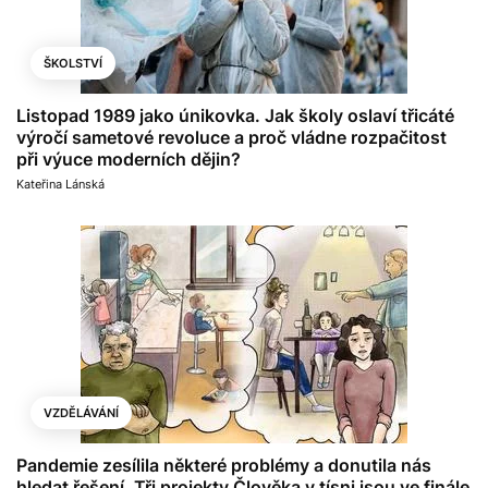
ŠKOLSTVÍ
Listopad 1989 jako únikovka. Jak školy oslaví třicáté
výročí sametové revoluce a proč vládne rozpačitost
při výuce moderních dějin?
Kateřina Lánská
VZDĚLÁVÁNÍ
Pandemie zesílila některé problémy a donutila nás
hledat řešení. Tři projekty Člověka v tísni jsou ve finále