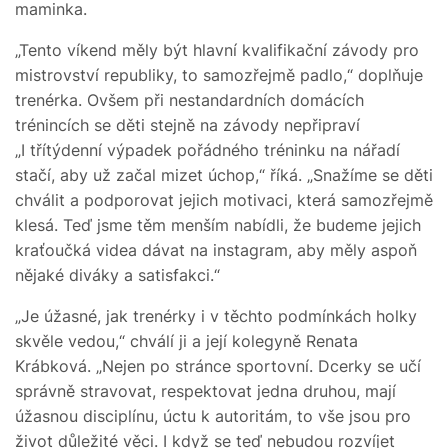
maminka.
„Tento víkend měly být hlavní kvalifikační závody pro
mistrovství republiky, to samozřejmě padlo,“ doplňuje
trenérka. Ovšem při nestandardních domácích
trénincích se děti stejně na závody nepřipraví
„I třítýdenní výpadek pořádného tréninku na nářadí
stačí, aby už začal mizet úchop,“ říká. „Snažíme se děti
chválit a podporovat jejich motivaci, která samozřejmě
klesá.
Teď jsme těm menším nabídli, že budeme jejich
kraťoučká videa dávat na instagram, aby měly aspoň
nějaké diváky a satisfakci.“
„Je úžasné, jak trenérky i v těchto podmínkách holky
skvěle vedou,“ chválí ji a její kolegyně Renata
Krábková. „Nejen po stránce sportovní. Dcerky se učí
správně stravovat, respektovat jedna druhou, mají
úžasnou disciplínu, úctu k autoritám, to vše jsou pro
život důležité věci. I když se teď nebudou rozvíjet