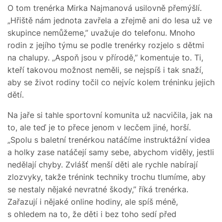
O tom trenérka Mirka Najmanová usilovně přemýšlí.
„Hřiště nám jednota zavřela a zřejmě ani do lesa už ve
skupince nemůžeme,” uvažuje do telefonu. Mnoho
rodin z jejího týmu se podle trenérky rozjelo s dětmi
na chalupy. „Aspoň jsou v přírodě,” komentuje to. Ti,
kteří takovou možnost neměli, se nejspíš i tak snaží,
aby se život rodiny točil co nejvíc kolem tréninku jejich
dětí.
Na jaře si tahle sportovní komunita už nacvičila, jak na
to, ale teď je to přece jenom v lecčem jiné, horší.
„Spolu s baletní trenérkou natáčíme instruktážní videa
a holky zase natáčejí samy sebe, abychom viděly, jestli
nedělají chyby. Zvlášť menší děti ale rychle nabírají
zlozvyky, takže trénink techniky trochu tlumíme, aby
se nestaly nějaké nevratné škody,” říká trenérka.
Zařazují i nějaké online hodiny, ale spíš méně,
s ohledem na to, že děti i bez toho sedí před