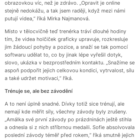
obrazovkou víc, než je zdrávo. „Opravit je online
stejně nedokážu, a tak jsem raději, když mezi námi
putují videa,“ říká Mirka Najmanová.
Místo v tělocvičně teď trenérka tráví dlouhé hodiny
tím, že videa holčiček graficky upravuje, rozkresluje
jim žádoucí pohyby a pozice, a snaží se tak pomocí
softwaru udělat to, co by jinak lépe vyřešil dotyk,
slovo, ukázka v bezprostředním kontaktu. „Snažíme se
aspoň podpořit jejich celkovou kondici, vytrvalost, sílu
a také udržet motivaci,“ říká.
Trénuje se, ale bez závodění
A to není úplně snadné. Dívky totiž sice trénují, ale
nemají kde měřit síly, všechny závody byly zrušeny.
„Amálka své první závody po prázdninách ještě stihla
a odnesla si z nich stříbrnou medaili. Sofie absolvovala
poslední závody téměř před rokem,“ říká smutně jejich