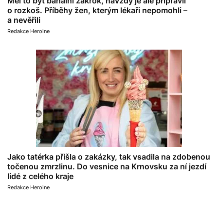
Měl to být banální zákrok, navždy je ale připravil
o rozkoš. Příběhy žen, kterým lékaři nepomohli –
a nevěřili
Redakce Heroine
Jako tatérka přišla o zakázky, tak vsadila na zdobenou
točenou zmrzlinu. Do vesnice na Krnovsku za ní jezdí
lidé z celého kraje
Redakce Heroine