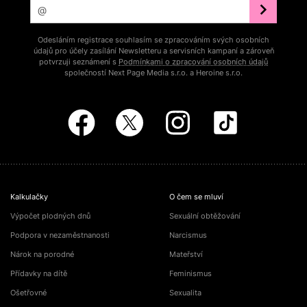
Odesláním registrace souhlasím se zpracováním svých osobních
údajů pro účely zasílání Newsletteru a servisních kampaní a zároveň
potvrzuji seznámení s
Podmínkami o zpracování osobních údajů
společností Next Page Media s.r.o. a Heroine s.r.o.
Kalkulačky
O čem se mluví
Výpočet plodných dnů
Sexuální obtěžování
Podpora v nezaměstnanosti
Narcismus
Nárok na porodné
Mateřství
Přídavky na dítě
Feminismus
Ošetřovné
Sexualita