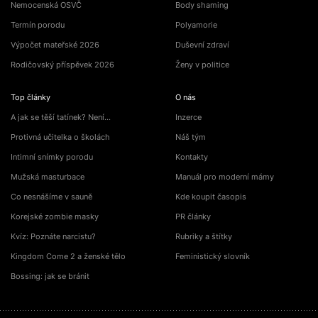
Nemocenská OSVČ
Body shaming
Termín porodu
Polyamorie
Výpočet mateřské 2026
Duševní zdraví
Rodičovský příspěvek 2026
Ženy v politice
Top články
O nás
A jak se těší tatínek? Není…
Inzerce
Protivná učitelka o školách
Náš tým
Intimní snímky porodu
Kontakty
Mužská masturbace
Manuál pro moderní mámy
Co nesnášíme v sauně
Kde koupit časopis
Korejské zombie masky
PR články
Kvíz: Poznáte narcistu?
Rubriky a štítky
Kingdom Come 2 a ženské tělo
Feministický slovník
Bossing: jak se bránit