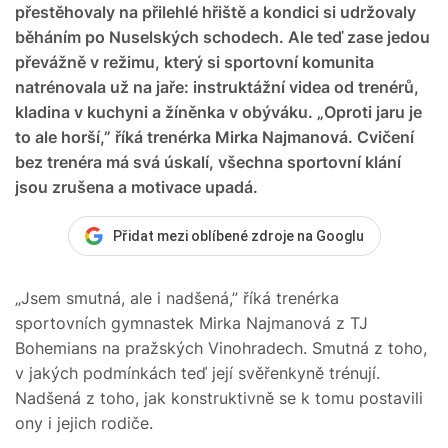
přestěhovaly na přilehlé hřiště a kondici si udržovaly
běháním po Nuselských schodech. Ale teď zase jedou
převážně v režimu, který si sportovní komunita
natrénovala už na jaře: instruktážní videa od trenérů,
kladina v kuchyni a žíněnka v obýváku. „Oproti jaru je
to ale horší,” říká trenérka Mirka Najmanová. Cvičení
bez trenéra má svá úskalí, všechna sportovní klání
jsou zrušena a motivace upadá.
Přidat mezi oblíbené zdroje na Googlu
„Jsem smutná, ale i nadšená,” říká trenérka
sportovních gymnastek Mirka Najmanová z TJ
Bohemians na pražských Vinohradech. Smutná z toho,
v jakých podmínkách teď její svěřenkyně trénují.
Nadšená z toho, jak konstruktivně se k tomu postavili
ony i jejich rodiče.