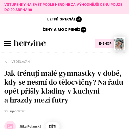
VSTUPENKY NA SVĚT PODLE HEROINE ZA VÝHODNĚJŠÍ CENU POUZE
DO 20.SRPNA!🎟️
LETNÍ
SPECIÁL
ŽENY A
MOC PENĚZ
E-SHOP
VZDĚLÁVÁNÍ
Jak trénují malé gymnastky v době,
kdy se nesmí do tělocvičny? Na řadu
opět přišly kladiny v kuchyni
a hrazdy mezi futry
29. říjen 2020
Jitka Polanská
DĚTI