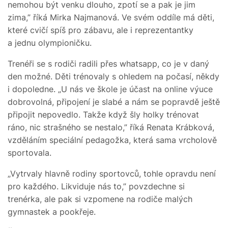
nemohou být venku dlouho, zpotí se a pak je jim
zima,” říká Mirka Najmanová. Ve svém oddíle má děti,
které cvičí spíš pro zábavu, ale i reprezentantky
a jednu olympioničku.
Trenéři se s rodiči radili přes whatsapp, co je v daný
den možné. Děti trénovaly s ohledem na počasí, někdy
i dopoledne. „U nás ve škole je účast na online výuce
dobrovolná, připojení je slabé a nám se popravdě ještě
připojit nepovedlo. Takže když šly holky trénovat
ráno, nic strašného se nestalo,” říká Renata Krábková,
vzděláním speciální pedagožka, která sama vrcholově
sportovala.
„Vytrvaly hlavně rodiny sportovců, tohle opravdu není
pro každého. Likviduje nás to,” povzdechne si
trenérka, ale pak si vzpomene na rodiče malých
gymnastek a pookřeje.