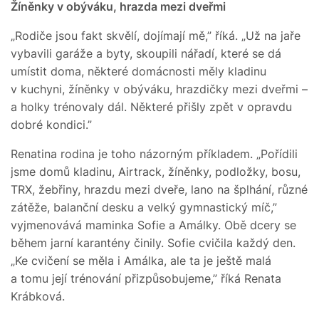
Žíněnky v obýváku, hrazda mezi dveřmi
„Rodiče jsou fakt skvělí, dojímají mě,” říká. „Už na jaře
vybavili garáže a byty, skoupili nářadí, které se dá
umístit doma, některé domácnosti měly kladinu
v kuchyni, žíněnky v obýváku, hrazdičky mezi dveřmi –
a holky trénovaly dál. Některé přišly zpět v opravdu
dobré kondici.”
Renatina rodina je toho názorným příkladem. „Pořídili
jsme domů kladinu, Airtrack, žíněnky, podložky, bosu,
TRX, žebřiny, hrazdu mezi dveře, lano na šplhání, různé
zátěže, balanční desku a velký gymnastický míč,”
vyjmenovává maminka Sofie a Amálky. Obě dcery se
během jarní karantény činily. Sofie cvičila každý den.
„Ke cvičení se měla i Amálka, ale ta je ještě malá
a tomu její trénování přizpůsobujeme,” říká Renata
Krábková.