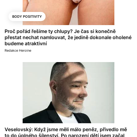
BODY POSITIVITY
Proč pořád řešíme ty chlupy? Je čas si konečně
přestat nechat namlouvat, že jedině dokonale oholené
budeme atraktivní
Redakce Heroine
Veselovský: Když jsme měli málo peněz, přivedlo mě
to do úplného šílenství. Po narození dětí jsem začal