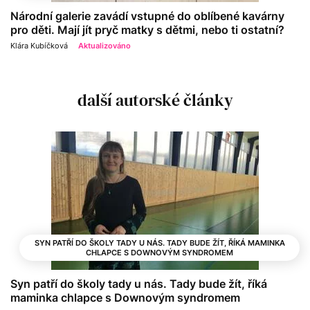
Národní galerie zavádí vstupné do oblíbené kavárny
pro děti. Mají jít pryč matky s dětmi, nebo ti ostatní?
Klára Kubíčková
Aktualizováno
další autorské články
SYN PATŘÍ DO ŠKOLY TADY U NÁS. TADY BUDE ŽÍT, ŘÍKÁ MAMINKA
CHLAPCE S DOWNOVÝM SYNDROMEM
Syn patří do školy tady u nás. Tady bude žít, říká
maminka chlapce s Downovým syndromem