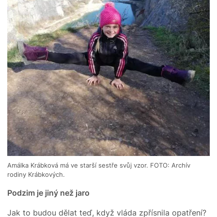
Amálka Krábková má ve starší sestře svůj vzor. FOTO: Archív
rodiny Krábkových.
Podzim je jiný než jaro
Jak to budou dělat teď, když vláda zpřísnila opatření?