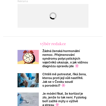
výběr redakce
Žádná ženská hormonální
nemoc. Přejmenování
syndromu polycystických
vaječníků ukazuje, o jak vážnou
diagnózu opravdu jde
Chtěli mě potrestat, říká žena,
kterou proti její vůli nastřihli.
Jak se v Česku soudí
s porodnicí?
Je módní říkat, že kortizol je
zlo, jenže to tak není. Fyziolog
boří zažité mýty o výživě
a stresu