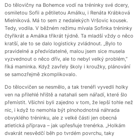
Do tělovičny na Bohemce vodí na tréninky své dcery,
osmiletou Sofii a pětiletou Amálku, i Renáta Krábková
Mielniková. Má to sem z nedalekých Vršovic kousek.
Tedy, vodila. V běžném režimu mívala Sofinka tréninky
čtyřikrát a Amálka třikrát týdně. Ta mladší vždy o něco
kratší, ale to se dalo logisticky zvládnout. „Bylo to
pravidelné a předvídatelné, malou jsem sice musela
vyzvednout o něco dřív, ale to nebyl velký problém,”
říká maminka. Když zavřely školy i kroužky, plánování
se samozřejmě zkomplikovalo.
Do tělocvičen se nesmělo, a tak trenéři vyvedli holky
ven na přilehlé hřiště a natahali sem nářadí, které šlo
přemístit. Všichni byli zajedno v tom, že lepší tohle než
nic, i když to nemohla být plnohodnotná náhrada
obvyklého tréninku, ale z velké části jen obecná
atletická příprava – jak upřesňuje trenérka. „Holkám
dvakrát nesvědčí běh po tvrdém povrchu, taky