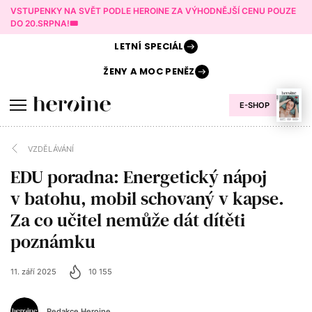
VSTUPENKY NA SVĚT PODLE HEROINE ZA VÝHODNĚJŠÍ CENU POUZE
DO 20.SRPNA!🎟️
LETNÍ
SPECIÁL
ŽENY A
MOC PENĚZ
E-SHOP
VZDĚLÁVÁNÍ
EDU poradna: Energetický nápoj
v batohu, mobil schovaný v kapse.
Za co učitel nemůže dát dítěti
poznámku
11. září 2025
10 155
Redakce Heroine