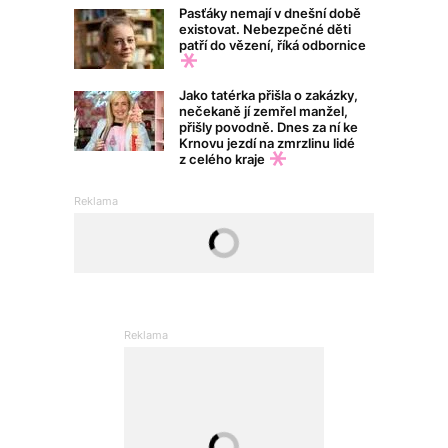
Pasťáky nemají v dnešní době
existovat. Nebezpečné děti
patří do vězení, říká odbornice
Jako tatérka přišla o zakázky,
nečekaně jí zemřel manžel,
přišly povodně. Dnes za ní ke
Krnovu jezdí na zmrzlinu lidé
z celého kraje