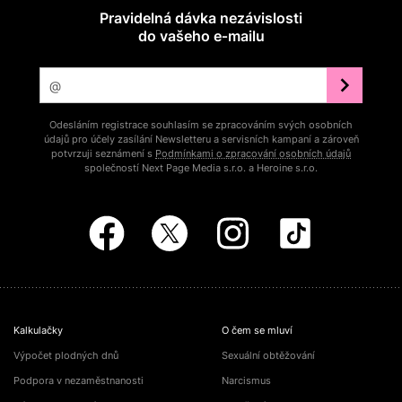
Pravidelná dávka nezávislosti
do vašeho e‑mailu
Odesláním registrace souhlasím se zpracováním svých osobních
údajů pro účely zasílání Newsletteru a servisních kampaní a zároveň
potvrzuji seznámení s
Podmínkami o zpracování osobních údajů
společností Next Page Media s.r.o. a Heroine s.r.o.
Kalkulačky
O čem se mluví
Výpočet plodných dnů
Sexuální obtěžování
Podpora v nezaměstnanosti
Narcismus