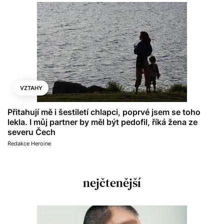
VZTAHY
Přitahují mě i šestiletí chlapci, poprvé jsem se toho
lekla. I můj partner by měl být pedofil, říká žena ze
severu Čech
Redakce Heroine
nejčtenější