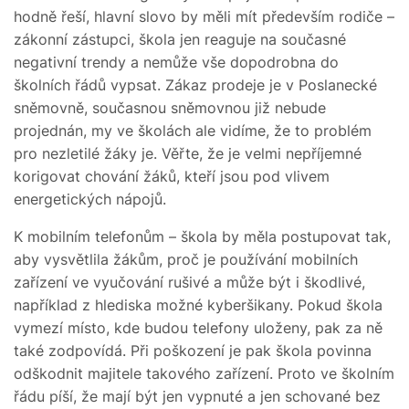
hodně řeší, hlavní slovo by měli mít především rodiče –
zákonní zástupci, škola jen reaguje na současné
negativní trendy a nemůže vše dopodrobna do
školních řádů vypsat. Zákaz prodeje je v Poslanecké
sněmovně, současnou sněmovnou již nebude
projednán, my ve školách ale vidíme, že to problém
pro nezletilé žáky je. Věřte, že je velmi nepříjemné
korigovat chování žáků, kteří jsou pod vlivem
energetických nápojů.
K mobilním telefonům – škola by měla postupovat tak,
aby vysvětlila žákům, proč je používání mobilních
zařízení ve vyučování rušivé a může být i škodlivé,
například z hlediska možné kyberšikany. Pokud škola
vymezí místo, kde budou telefony uloženy, pak za ně
také zodpovídá. Při poškození je pak škola povinna
odškodnit majitele takového zařízení. Proto ve školním
řádu píší, že mají být jen vypnuté a jen schované bez