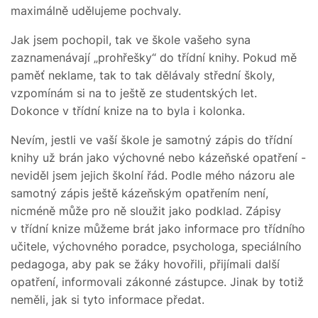
maximálně udělujeme pochvaly.
Jak jsem pochopil, tak ve škole vašeho syna
zaznamenávají „prohřešky“ do třídní knihy. Pokud mě
paměť neklame, tak to tak dělávaly střední školy,
vzpomínám si na to ještě ze studentských let.
Dokonce v třídní knize na to byla i kolonka.
Nevím, jestli ve vaší škole je samotný zápis do třídní
knihy už brán jako výchovné nebo kázeňské opatření -
neviděl jsem jejich školní řád. Podle mého názoru ale
samotný zápis ještě kázeňským opatřením není,
nicméně může pro ně sloužit jako podklad. Zápisy
v třídní knize můžeme brát jako informace pro třídního
učitele, výchovného poradce, psychologa, speciálního
pedagoga, aby pak se žáky hovořili, přijímali další
opatření, informovali zákonné zástupce. Jinak by totiž
neměli, jak si tyto informace předat.