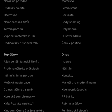
Nárok na porodné
Mateřství
Přídavky na dítě
Feminismus
Ošetřovné
Sexualita
Nemocenská OSVČ
Body shaming
Termín porodu
Polyamorie
Výpočet mateřské 2026
Duševní zdraví
Rodičovský příspěvek 2026
Ženy v politice
Top články
O nás
A jak se těší tatínek? Není…
Inzerce
Protivná učitelka o školách
Náš tým
Intimní snímky porodu
Kontakty
Mužská masturbace
Manuál pro moderní mámy
Co nesnášíme v sauně
Kde koupit časopis
Korejské zombie masky
PR články
Kvíz: Poznáte narcistu?
Rubriky a štítky
Kingdom Come 2 a ženské tělo
Feministický slovník