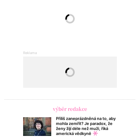
výběr redakce
Příliš zaneprázdněná na to, aby
mohla zemřít? Je paradox, že
ženy žijí déle než muži, říká
americká vědkyně