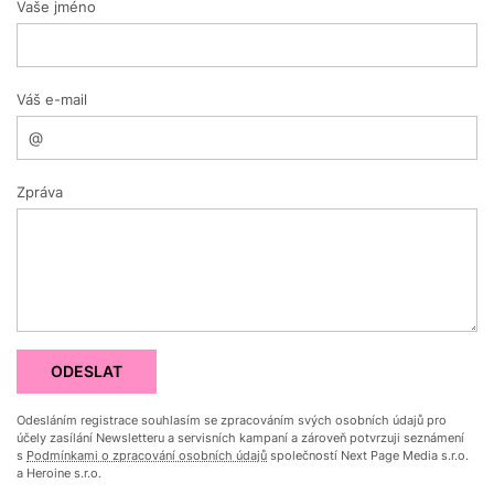
Vaše jméno
Váš e-mail
Zpráva
ODESLAT
Odesláním registrace souhlasím se zpracováním svých osobních údajů pro
účely zasílání Newsletteru a servisních kampaní a zároveň potvrzuji seznámení
s
Podmínkami o zpracování osobních údajů
společností Next Page Media s.r.o.
a Heroine s.r.o.