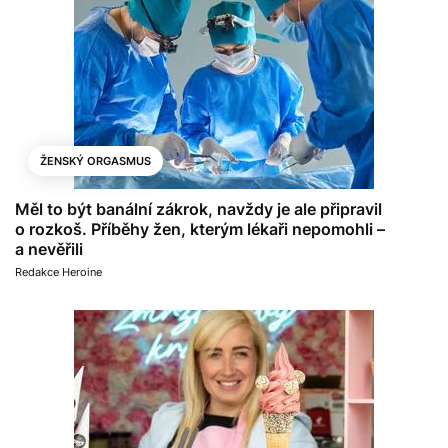
ŽENSKÝ ORGASMUS
Měl to být banální zákrok, navždy je ale připravil
o rozkoš. Příběhy žen, kterým lékaři nepomohli –
a nevěřili
Redakce Heroine