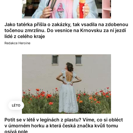
Jako tatérka přišla o zakázky, tak vsadila na zdobenou
točenou zmrzlinu. Do vesnice na Krnovsku za ní jezdí
lidé z celého kraje
Redakce Heroine
LÉTO
Potit se v létě v legínách z plastu? Víme, co si obléct
v úmorném horku a která česká značka kvůli tomu
osívá pole