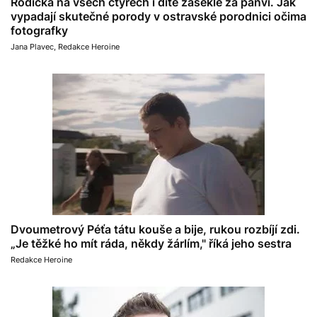
Rodička na všech čtyřech i dítě zaseklé za pánví. Jak
vypadají skutečné porody v ostravské porodnici očima
fotografky
Jana Plavec
,
Redakce Heroine
Dvoumetrový Péťa tátu kouše a bije, rukou rozbíjí zdi.
„Je těžké ho mít ráda, někdy žárlím," říká jeho sestra
Redakce Heroine