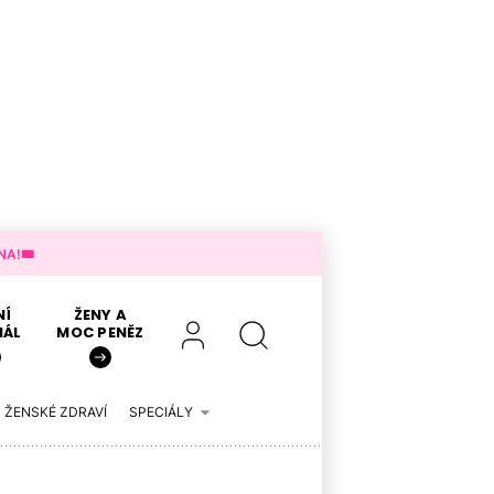
A!🎟️
NÍ
ŽENY A
IÁL
MOC PENĚZ
ŽENSKÉ ZDRAVÍ
SPECIÁLY