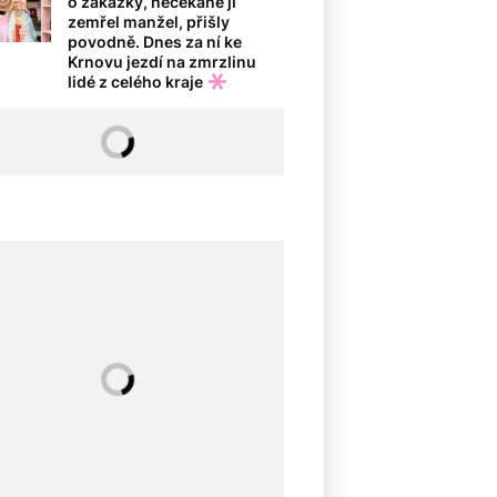
o zakázky, nečekaně jí
zemřel manžel, přišly
povodně. Dnes za ní ke
Krnovu jezdí na zmrzlinu
lidé z celého kraje