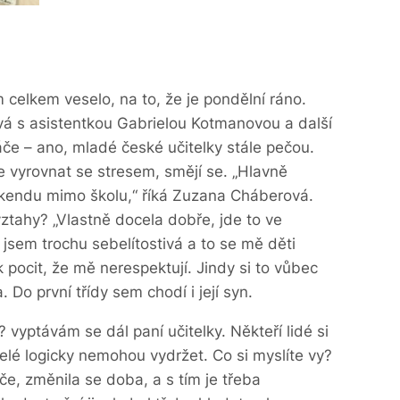
 celkem veselo, na to, že je pondělní ráno.
vá s asistentkou Gabrielou Kotmanovou a další
áče – ano, mladé české učitelky stále pečou.
e vyrovnat se stresem, smějí se. „Hlavně
víkendu mimo školu,“ říká Zuzana Cháberová.
ztahy? „Vlastně docela dobře, jde to ve
jsem trochu sebelítostivá a to se mě děti
pocit, že mě nerespektují. Jindy si to vůbec
 Do první třídy sem chodí i její syn.
 vyptávám se dál paní učitelky. Někteří lidé si
telé logicky nemohou vydržet. Co si myslíte vy?
iče, změnila se doba, a s tím je třeba