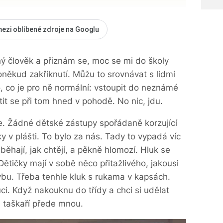
mezi oblíbené zdroje na Googlu
hý člověk a přiznám se, moc se mi do školy
někud zakřiknutí. Můžu to srovnávat s lidmi
o, co je pro ně normální: vstoupit do neznámé
tit se při tom hned v pohodě. No nic, jdu.
. Žádné dětské zástupy spořádaně korzující
 v plášti. To bylo za nás. Tady to vypadá víc
 běhají, jak chtějí, a pěkně hlomozí. Hluk se
ětičky mají v sobě něco přitažlivého, jakousi
bu. Třeba tenhle kluk s rukama v kapsách.
luci. Když nakouknu do třídy a chci si udělat
a taškaří přede mnou.