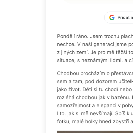
Přidat 
Pondělí ráno. Jsem trochu plac
nechce. V naší generaci jsme po
z jiných zemí. Je pro mě těžší t
situace, s neznámými lidmi, a cí
Chodbou procházím o přestávce
sem a tam, pod dozorem učitelky
jako život. Děti si tu chodí nebo
rozléhá chodbou jak v bazénu. D
samozřejmost a eleganci v pohy
I to, jak si mě nevšímají. Spíš k
fotku, malé holky hned zbystří 