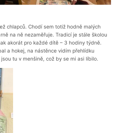
než chlapců. Chodí sem totiž hodně malých
árně na ně nezaměřuje. Tradicí je stále školou
 tak akorát pro každé dítě – 3 hodiny týdně.
bal a hokej, na nástěnce vidím přehlídku
jsou tu v menšině, což by se mi asi líbilo.