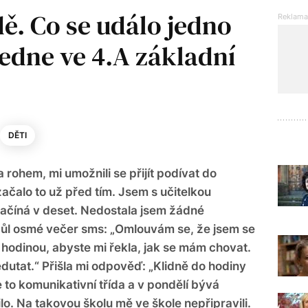
dě. Co se událo jedno
edne ve 4.A základní
DĚTI
 rohem, mi umožnili se přijít podívat do
začalo to už před tím. Jsem s učitelkou
ačíná v deset. Nedostala jsem žádné
 půl osmé večer sms: „Omlouvám se, že jsem se
d hodinou, abyste mi řekla, jak se mám chovat.
utat.“ Přišla mi odpověď: „Klidně do hodiny
Je to komunikativní třída a v pondělí bývá
ilo. Na takovou školu mě ve škole nepřipravili.