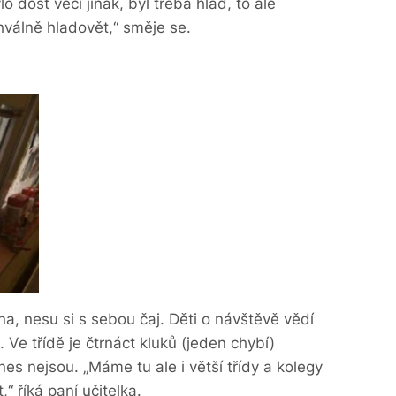
o dost věcí jinak, byl třeba hlad, to ale
álně hladovět,“ směje se.
a, nesu si s sebou čaj. Děti o návštěvě vědí
. Ve třídě je čtrnáct kluků (jeden chybí)
dnes nejsou. „Máme tu ale i větší třídy a kolegy
“ říká paní učitelka.