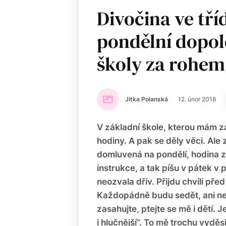
Divočina ve tří
pondělní dopol
školy za rohem
Jitka Polanská
12. únor 2018
V základní škole, kterou mám za
hodiny. A pak se děly věci. Ale 
domluvená na pondělí, hodina z
instrukce, a tak píšu v pátek v
neozvala dřív. Přijdu chvíli pře
Každopádně budu sedět, ani ned
zasahujte, ptejte se mě i dětí. 
i hlučnější“. To mě trochu vyděs