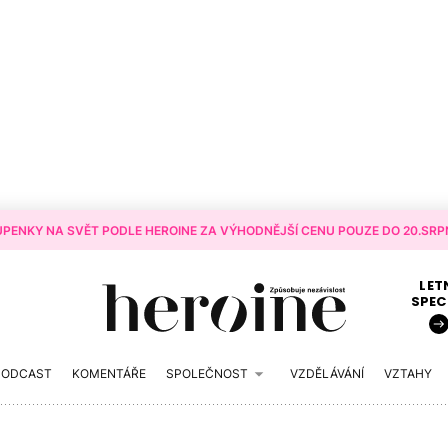
PENKY NA SVĚT PODLE HEROINE ZA VÝHODNĚJŠÍ CENU POUZE DO 20.SRPN
LET
SPEC
PODCAST
KOMENTÁŘE
SPOLEČNOST
VZDĚLÁVÁNÍ
VZTAHY