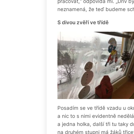
pracovat,“ odpovídá mi. „Dřív byl
neznamená, že teď budeme schv
S divou zvěří ve třídě
Posadím se ve třídě vzadu u okn
a nic to s nimi evidentně nedělá
a jedna holka, další tři tu taky 
na druhém stupni má žáků třicet,