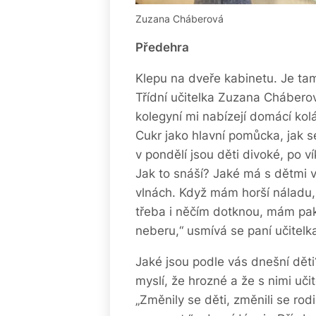
Zuzana Cháberová
Předehra
Klepu na dveře kabinetu. Je tam
Třídní učitelka Zuzana Chábero
kolegyní mi nabízejí domácí kol
Cukr jako hlavní pomůcka, jak s
v pondělí jsou děti divoké, po 
Jak to snáší? Jaké má s dětmi v
vlnách. Když mám horší náladu, 
třeba i něčím dotknou, mám pak 
neberu,“ usmívá se paní učitelka.
Jaké jsou podle vás dnešní děti?
myslí, že hrozné a že s nimi uči
„Změnily se děti, změnili se rod