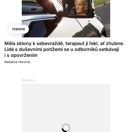
TERAPIE
Měla sklony k sebevraždě, terapeut jí řekl, ať zhubne.
Lidé s duševními potížemi se u odborníků setkávají
i s opovržením
Redakce Heroine