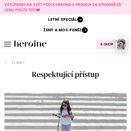
VSTUPENKY NA SVĚT PODLE HEROINE V PRODEJI! ZA VÝHODNĚJŠÍ
CENU POUZE TEĎ!🎟️
LETNÍ
SPECIÁL
ŽENY A
MOC PENĚZ
E-SHOP
ČLÁNKY
Respektující přístup