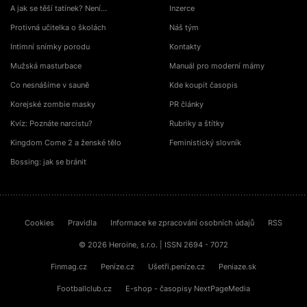
A jak se těší tatínek? Není…
Inzerce
Protivná učitelka o školách
Náš tým
Intimní snímky porodu
Kontakty
Mužská masturbace
Manuál pro moderní mámy
Co nesnášíme v sauně
Kde koupit časopis
Korejské zombie masky
PR články
Kvíz: Poznáte narcistu?
Rubriky a štítky
Kingdom Come 2 a ženské tělo
Feministický slovník
Bossing: jak se bránit
Cookies
Pravidla
Informace ke zpracování osobních údajů
RSS
© 2026 Heroine, s.r.o. | ISSN 2694 - 7072
Finmag.cz
Peníze.cz
Ušetři.peníze.cz
Peniaze.sk
Footballclub.cz
E-shop - časopisy NextPageMedia