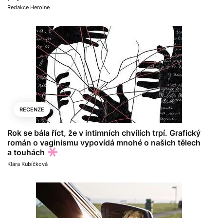
Redakce Heroine
RECENZE
Rok se bála říct, že v intimních chvílích trpí. Grafický
román o vaginismu vypovídá mnohé o našich tělech
a touhách
Klára Kubíčková