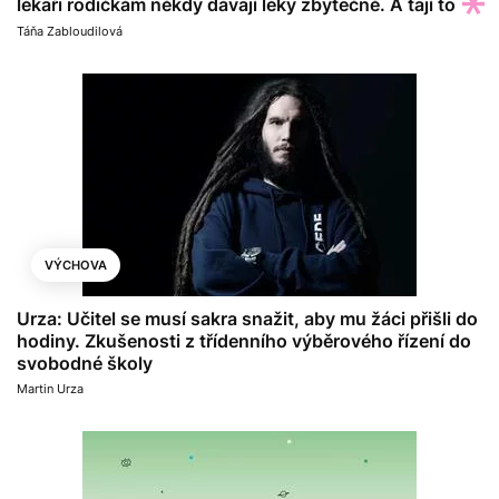
lékaři rodičkám někdy dávají léky zbytečně. A tají to
Táňa Zabloudilová
VÝCHOVA
Urza: Učitel se musí sakra snažit, aby mu žáci přišli do
hodiny. Zkušenosti z třídenního výběrového řízení do
svobodné školy
Martin Urza