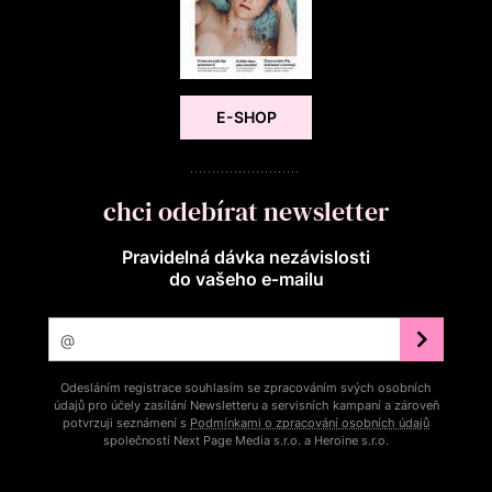
E-SHOP
chci odebírat newsletter
Pravidelná dávka nezávislosti
do vašeho e‑mailu
Odesláním registrace souhlasím se zpracováním svých osobních
údajů pro účely zasílání Newsletteru a servisních kampaní a zároveň
potvrzuji seznámení s
Podmínkami o zpracování osobních údajů
společností Next Page Media s.r.o. a Heroine s.r.o.