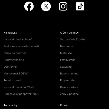
Kalkulačky
O čem se mluví
Výpočet plodných dnů
Sexuální obtěžování
Podpora v nezaměstnanosti
Narcismus
Nárok na porodné
Mateřství
Přídavky na dítě
Feminismus
Ošetřovné
Sexualita
Nemocenská OSVČ
Body shaming
Termín porodu
Polyamorie
Výpočet mateřské 2026
Duševní zdraví
Rodičovský příspěvek 2026
Ženy v politice
Top články
O nás