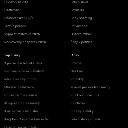
Přídavky na dítě
Feminismus
Ošetřovné
Sexualita
Nemocenská OSVČ
Body shaming
Termín porodu
Polyamorie
Výpočet mateřské 2026
Duševní zdraví
Rodičovský příspěvek 2026
Ženy v politice
Top články
O nás
A jak se těší tatínek? Není…
Inzerce
Protivná učitelka o školách
Náš tým
Intimní snímky porodu
Kontakty
Mužská masturbace
Manuál pro moderní mámy
Co nesnášíme v sauně
Kde koupit časopis
Korejské zombie masky
PR články
Kvíz: Poznáte narcistu?
Rubriky a štítky
Kingdom Come 2 a ženské tělo
Feministický slovník
Bossing: jak se bránit