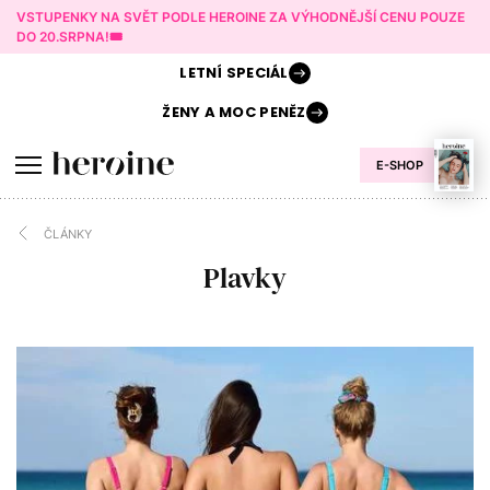
VSTUPENKY NA SVĚT PODLE HEROINE ZA VÝHODNĚJŠÍ CENU POUZE
DO 20.SRPNA!🎟️
LETNÍ
SPECIÁL
ŽENY A
MOC PENĚZ
E-SHOP
ČLÁNKY
Plavky