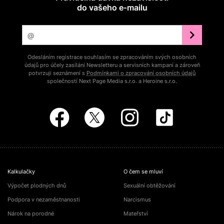
do vašeho e‑mailu
Odesláním registrace souhlasím se zpracováním svých osobních
údajů pro účely zasílání Newsletteru a servisních kampaní a zároveň
potvrzuji seznámení s
Podmínkami o zpracování osobních údajů
společností Next Page Media s.r.o. a Heroine s.r.o.
Kalkulačky
O čem se mluví
Výpočet plodných dnů
Sexuální obtěžování
Podpora v nezaměstnanosti
Narcismus
Nárok na porodné
Mateřství