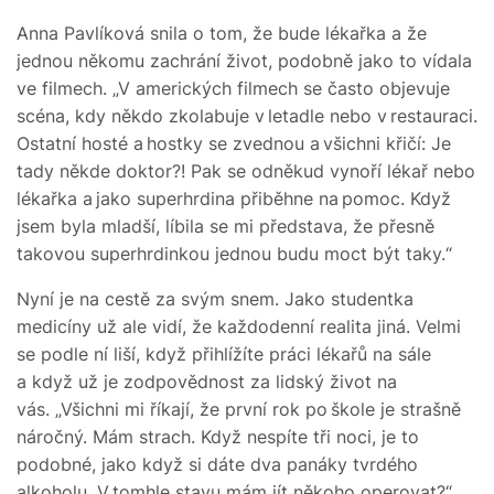
Anna Pavlíková snila o tom, že bude lékařka a že
jednou někomu zachrání život, podobně jako to vídala
ve filmech. „V amerických filmech se často objevuje
scéna, kdy někdo zkolabuje v letadle nebo v restauraci.
Ostatní hosté a hostky se zvednou a všichni křičí: Je
tady někde doktor?! Pak se odněkud vynoří lékař nebo
lékařka a jako superhrdina přiběhne na pomoc. Když
jsem byla mladší, líbila se mi představa, že přesně
takovou superhrdinkou jednou budu moct být taky.“
Nyní je na cestě za svým snem. Jako studentka
medicíny už ale vidí, že každodenní realita jiná. Velmi
se podle ní liší, když přihlížíte práci lékařů na sále
a když už je zodpovědnost za lidský život na
vás. „Všichni mi říkají, že první rok po škole je strašně
náročný. Mám strach. Když nespíte tři noci, je to
podobné, jako když si dáte dva panáky tvrdého
alkoholu. V tomhle stavu mám jít někoho operovat?“