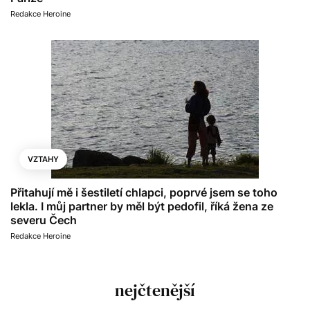
Redakce Heroine
VZTAHY
Přitahují mě i šestiletí chlapci, poprvé jsem se toho
lekla. I můj partner by měl být pedofil, říká žena ze
severu Čech
Redakce Heroine
nejčtenější