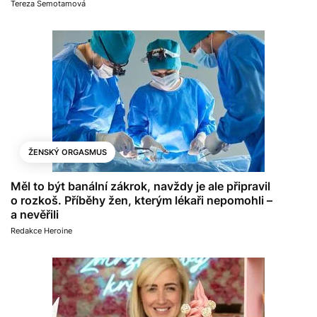
Tereza Semotamová
ŽENSKÝ ORGASMUS
Měl to být banální zákrok, navždy je ale připravil
o rozkoš. Příběhy žen, kterým lékaři nepomohli –
a nevěřili
Redakce Heroine