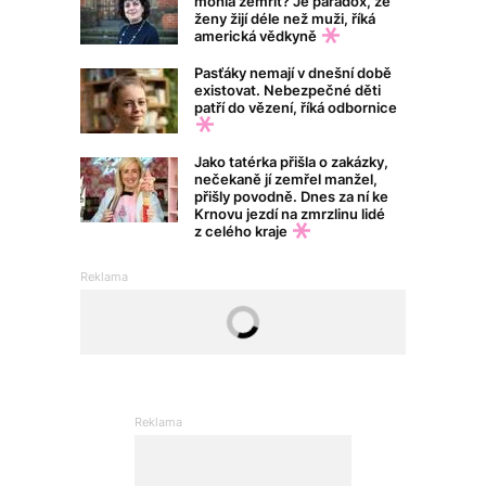
mohla zemřít? Je paradox, že
ženy žijí déle než muži, říká
americká vědkyně
Pasťáky nemají v dnešní době
existovat. Nebezpečné děti
patří do vězení, říká odbornice
Jako tatérka přišla o zakázky,
nečekaně jí zemřel manžel,
přišly povodně. Dnes za ní ke
Krnovu jezdí na zmrzlinu lidé
z celého kraje