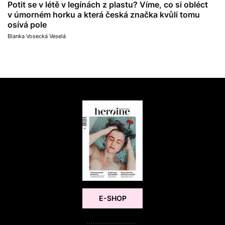
Potit se v létě v legínách z plastu? Víme, co si obléct
v úmorném horku a která česká značka kvůli tomu
osívá pole
Blanka Vosecká Veselá
E-SHOP