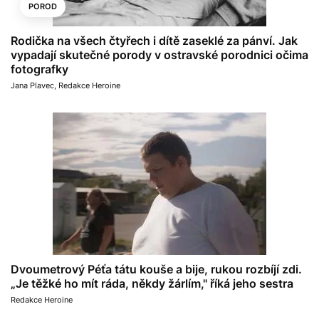
POROD
Rodička na všech čtyřech i dítě zaseklé za pánví. Jak
vypadají skutečné porody v ostravské porodnici očima
fotografky
Jana Plavec
,
Redakce Heroine
Dvoumetrový Péťa tátu kouše a bije, rukou rozbíjí zdi.
„Je těžké ho mít ráda, někdy žárlím," říká jeho sestra
Redakce Heroine