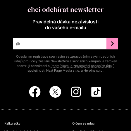
chci odebírat newsletter
Pravidelná dávka nezávislosti
do vašeho e‑mailu
Odesláním registrace souhlasím se zpracováním svých osobních
údajů pro účely zasílání Newsletteru a servisních kampaní a zároveň
potvrzuji seznámení s
Podmínkami o zpracování osobních údajů
společností Next Page Media s.r.o. a Heroine s.r.o.
Kalkulačky
O čem se mluví