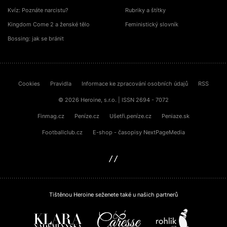
Kvíz: Poznáte narcistu?
Rubriky a štítky
Kingdom Come 2 a ženské tělo
Feministický slovník
Bossing: jak se bránit
Cookies
Pravidla
Informace ke zpracování osobních údajů
RSS
© 2026 Heroine, s.r.o. | ISSN 2694 - 7072
Finmag.cz
Peníze.cz
Ušetři.peníze.cz
Peniaze.sk
Footballclub.cz
E-shop - časopisy NextPageMedia
sinfin.digital
Tištěnou Heroine seženete také u našich partnerů