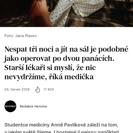
Foto: Jana Plavec
Nespat tři noci a jít na sál je podobné
jako operovat po dvou panácích.
Starší lékaři si myslí, že nic
nevydržíme, říká medička
04. červen 2026
17 404
Redakce Heroine
Studentce medicíny Anně Pavlíkové záleží na tom,
v jakém světě žijeme. Lhostejné jí nejsou například