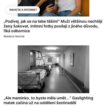
NAHOTA A INTERNET
„Podívej, jak se na tebe těším!“ Muži většinou nechtějí
ženy šokovat, intimní fotky posílají z jiného důvodu,
říká odbornice
Redakce Heroine
„Ale maminko, to byste měla umět...“ Gaslighting
matek začíná už na oddělení šestinedělí