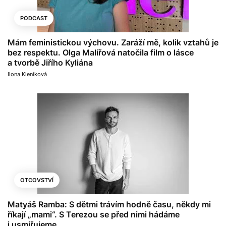
PODCAST
Mám feministickou výchovu. Zaráží mě, kolik vztahů je
bez respektu. Olga Malířová natočila film o lásce
a tvorbě Jiřího Kyliána
Ilona Kleníková
OTCOVSTVÍ
Matyáš Ramba: S dětmi trávím hodně času, někdy mi
říkají „mami“. S Terezou se před nimi hádáme
i usmiřujeme