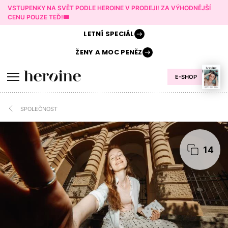
VSTUPENKY NA SVĚT PODLE HEROINE V PRODEJI! ZA VÝHODNĚJŠÍ
CENU POUZE TEĎ!🎟️
LETNÍ
SPECIÁL
ŽENY A
MOC PENĚZ
E-SHOP
SPOLEČNOST
14