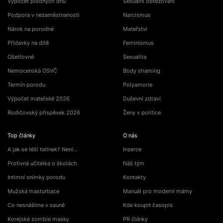
Výpočet plodných dnů
Sexuální obtěžování
Podpora v nezaměstnanosti
Narcismus
Nárok na porodné
Mateřství
Přídavky na dítě
Feminismus
Ošetřovné
Sexualita
Nemocenská OSVČ
Body shaming
Termín porodu
Polyamorie
Výpočet mateřské 2026
Duševní zdraví
Rodičovský příspěvek 2026
Ženy v politice
Top články
O nás
A jak se těší tatínek? Není…
Inzerce
Protivná učitelka o školách
Náš tým
Intimní snímky porodu
Kontakty
Mužská masturbace
Manuál pro moderní mámy
Co nesnášíme v sauně
Kde koupit časopis
Korejské zombie masky
PR články