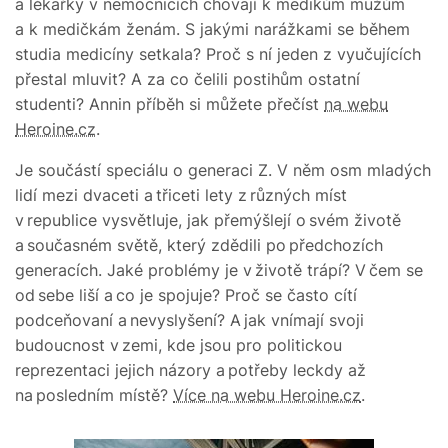
a lékařky v nemocnicích chovají k medikům mužům
a k medičkám ženám. S jakými narážkami se během
studia medicíny setkala? Proč s ní jeden z vyučujících
přestal mluvit? A za co čelili postihům ostatní
studenti? Annin příběh si můžete přečíst
na webu
Heroine.cz
.
Je součástí speciálu o generaci Z. V něm osm mladých
lidí mezi dvaceti a třiceti lety z různých míst
v republice vysvětluje, jak přemýšlejí o svém životě
a současném světě, který zdědili po předchozích
generacích. Jaké problémy je v životě trápí? V čem se
od sebe liší a co je spojuje? Proč se často cítí
podceňovaní a nevyslyšení? A jak vnímají svoji
budoucnost v zemi, kde jsou pro politickou
reprezentaci jejich názory a potřeby leckdy až
na posledním místě?
Více na webu Heroine.cz
.