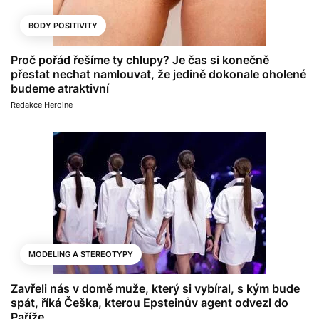
BODY POSITIVITY
Proč pořád řešíme ty chlupy? Je čas si konečně
přestat nechat namlouvat, že jedině dokonale oholené
budeme atraktivní
Redakce Heroine
MODELING A STEREOTYPY
Zavřeli nás v domě muže, který si vybíral, s kým bude
spát, říká Češka, kterou Epsteinův agent odvezl do
Paříže