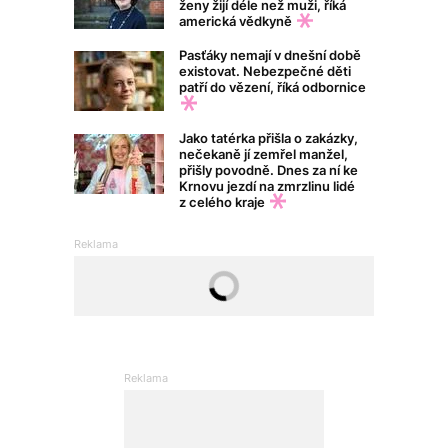
ženy žijí déle než muži, říká
americká vědkyně
Pasťáky nemají v dnešní době
existovat. Nebezpečné děti
patří do vězení, říká odbornice
Jako tatérka přišla o zakázky,
nečekaně jí zemřel manžel,
přišly povodně. Dnes za ní ke
Krnovu jezdí na zmrzlinu lidé
z celého kraje