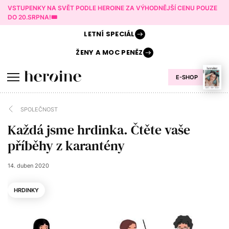
VSTUPENKY NA SVĚT PODLE HEROINE ZA VÝHODNĚJŠÍ CENU POUZE
DO 20.SRPNA!🎟️
LETNÍ
SPECIÁL
ŽENY A
MOC PENĚZ
E-SHOP
SPOLEČNOST
Každá jsme hrdinka. Čtěte vaše
příběhy z karantény
14. duben 2020
HRDINKY