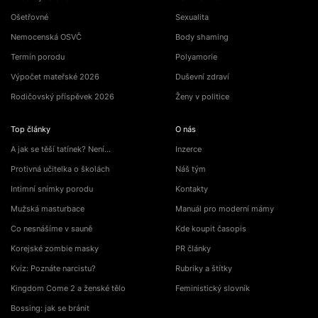
Ošetřovné
Sexualita
Nemocenská OSVČ
Body shaming
Termín porodu
Polyamorie
Výpočet mateřské 2026
Duševní zdraví
Rodičovský příspěvek 2026
Ženy v politice
Top články
O nás
A jak se těší tatínek? Není…
Inzerce
Protivná učitelka o školách
Náš tým
Intimní snímky porodu
Kontakty
Mužská masturbace
Manuál pro moderní mámy
Co nesnášíme v sauně
Kde koupit časopis
Korejské zombie masky
PR články
Kvíz: Poznáte narcistu?
Rubriky a štítky
Kingdom Come 2 a ženské tělo
Feministický slovník
Bossing: jak se bránit