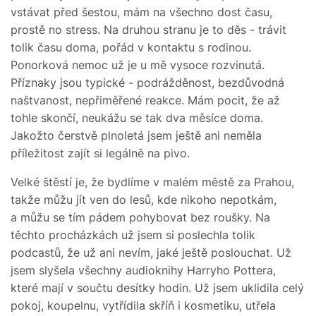
vstávat před šestou, mám na všechno dost času,
prostě no stress. Na druhou stranu je to děs - trávit
tolik času doma, pořád v kontaktu s rodinou.
Ponorková nemoc už je u mě vysoce rozvinutá.
Příznaky jsou typické - podrážděnost, bezdůvodná
naštvanost, nepřiměřené reakce. Mám pocit, že až
tohle skončí, neukážu se tak dva měsíce doma.
Jakožto čerstvě plnoletá jsem ještě ani neměla
příležitost zajít si legálně na pivo.
Velké štěstí je, že bydlíme v malém městě za Prahou,
takže můžu jít ven do lesů, kde nikoho nepotkám,
a můžu se tím pádem pohybovat bez roušky. Na
těchto procházkách už jsem si poslechla tolik
podcastů, že už ani nevím, jaké ještě poslouchat. Už
jsem slyšela všechny audioknihy Harryho Pottera,
které mají v součtu desítky hodin. Už jsem uklidila celý
pokoj, koupelnu, vytřídila skříň i kosmetiku, utřela