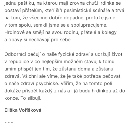
jednu paštiku, na kterou mají zrovna chuť.Hrdinka se
postaví přátelům, kteří šíří pesimistické scénáře a trvá
na tom, že všechno dobře dopadne, protože jsme
v tom spolu, semkli jsme se a spolupracujeme.
Hrdinové se smějí na svou rodinu, přátelé a kolegy
a obavy si nechávají pro sebe.
Odborníci pečují o naše fyzické zdraví a udržují život
v republice v co nejlepším možném stavu; k tomu
umím přispět jen tím, že zůstanu doma a zůstanu
zdravá. Všichni ale víme, že je také potřeba pečovat
o naše zdraví psychické. Věřím, že na tomto poli
dokáže přispět každý z nás a i já budu hrdinkou až do
konce. To slibuji.
Eliška Voříšková
- - -