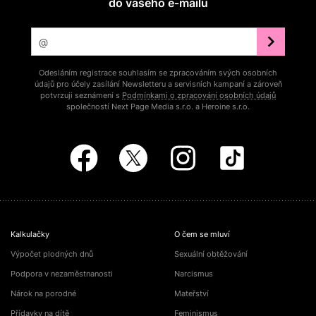
do vašeho e‑mailu
Odesláním registrace souhlasím se zpracováním svých osobních
údajů pro účely zasílání Newsletteru a servisních kampaní a zároveň
potvrzuji seznámení s
Podmínkami o zpracování osobních údajů
společností Next Page Media s.r.o. a Heroine s.r.o.
Kalkulačky
O čem se mluví
Výpočet plodných dnů
Sexuální obtěžování
Podpora v nezaměstnanosti
Narcismus
Nárok na porodné
Mateřství
Přídavky na dítě
Feminismus