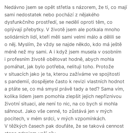
Nedávno jsem se opět střetla s názorem, že ti, co mají
sami nedostatek nebo pochází z nějakého
dysfunkčního prostředí, se nedělí oproti těm, co
oplývají přebytky. V životě jsem ale potkala mnoho
solidárních lidí, kteří měli sami velmi málo a dělili se
o něj. Myslím, že vždy se najde někdo, kdo má ještě
méně než my sami. A i když jsem musela v osobním
i profesním životě obětovat hodně, abych mohla
pomáhat, jak bylo potřeba, nelituji toho. Protože
v situacích jako je ta, kterou zažíváme ve spojitosti
s pandemií, dospějete často k revizi vlastních hodnot
a ptáte se, co má smysl právě tady a teď? Sama vím,
kolika lidem jsem pomohla zlepšit jejich nepříznivou
životní situaci, ale není to nic, na co bych si mohla
sáhnout. Jako vše cenné, to zůstává jen v mých
pocitech, v mém srdci, v mých vzpomínkách.
V těžkých časech pak doufáte, že se taková cennost