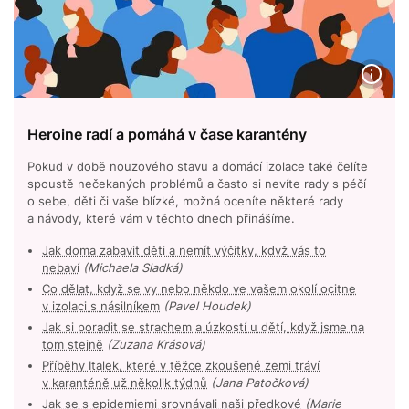
Heroine radí a pomáhá v čase karantény
Pokud v době nouzového stavu a domácí izolace také čelíte
spoustě nečekaných problémů a často si nevíte rady s péčí
o sebe, děti či vaše blízké, možná oceníte některé rady
a návody, které vám v těchto dnech přinášíme.
Jak doma zabavit děti a nemít výčitky, když vás to
nebaví
(Michaela Sladká)
Co dělat, když se vy nebo někdo ve vašem okolí ocitne
v izolaci s násilníkem
(Pavel Houdek)
Jak si poradit se strachem a úzkostí u dětí, když jsme na
tom stejně
(Zuzana Krásová)
Příběhy Italek, které v těžce zkoušené zemi tráví
v karanténě už několik týdnů
(Jana Patočková)
Jak se s epidemiemi srovnávali naši předkové
(Marie