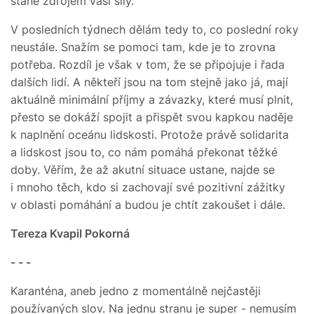
stane zdrojem vaší síly.
V posledních týdnech dělám tedy to, co poslední roky
neustále. Snažím se pomoci tam, kde je to zrovna
potřeba. Rozdíl je však v tom, že se připojuje i řada
dalších lidí. A někteří jsou na tom stejně jako já, mají
aktuálně minimální příjmy a závazky, které musí plnit,
přesto se dokáží spojit a přispět svou kapkou naděje
k naplnění oceánu lidskosti. Protože právě solidarita
a lidskost jsou to, co nám pomáhá překonat těžké
doby. Věřím, že až akutní situace ustane, najde se
i mnoho těch, kdo si zachovají své pozitivní zážitky
v oblasti pomáhání a budou je chtít zakoušet i dále.
Tereza Kvapil Pokorná
- - -
Karanténa, aneb jedno z momentálně nejčastěji
používaných slov. Na jednu stranu je super - nemusím