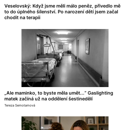
Veselovský: Když jsme měli málo peněz, přivedlo mě
to do úplného šílenství. Po narození dětí jsem začal
chodit na terapii
„Ale maminko, to byste měla umět...“ Gaslighting
matek začíná už na oddělení šestinedělí
Tereza Semotamová