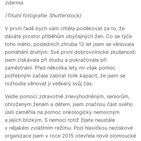
zdarma.
(Titulní fotografie: Shutterstock)
V první řadě bych vám chtěla poděkovat za to, že
dáváte prostor příběhům obyčejných žen. Co se týče
toho mého, posledních zhruba 13 let jsem se věnovala
pomáhání druhým. Své první dobrovolnické zkušenosti
jsem získávala při studiu a pokračovala při
zaměstnání. Před několika lety mi však pomoc
potřebným začala zabírat tolik kapacit, že jsem se
rozhodla věnovat jí veškerý svůj čas.
Vedle pomoci zdravotně znevýhodněným, seniorům,
ohroženým ženám a dětem, jsem značnou část svého
úsilí zaměřila na pomoc onkologicky nemocným
a jejich blízkým. S nemocí totiž žijete neustále
v nějakém zvláštním režimu. Pod hlavičkou neziskové
organizace jsem v roce 2015 otevřela nové olomoucké