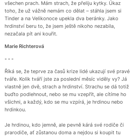
všechen prach. Mám strach, že přeliju kytky. Úkaz
toho, že už vážně nemám co dělat – stáhla jsem si
Tinder a na Velikonoce upekla dva beránky. Jako
hrdinství beru to, že jsem ještě nikoho nezabila,
nezačala pít ani kouřit.
Marie Richterová
- - -
Říká se, že teprve za časů krize lidé ukazují své pravé
tváře. Kolik tváří jste za poslední měsíc viděly vy? Já
vlastně jen dvě, strach a hrdinství. Strachu se dá totiž
buďto podlehnout, nebo se mu vzepřít, ale cítíme ho
všichni, a každý, kdo se mu vzpírá, je hrdinou nebo
hrdinkou.
Je hrdinou, kdo jemně, ale pevně kárá své rodiče či
prarodiče, ať zůstanou doma a nejdou si koupit tu