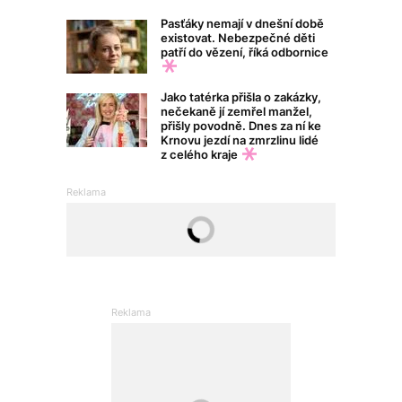
Pasťáky nemají v dnešní době
existovat. Nebezpečné děti
patří do vězení, říká odbornice
Jako tatérka přišla o zakázky,
nečekaně jí zemřel manžel,
přišly povodně. Dnes za ní ke
Krnovu jezdí na zmrzlinu lidé
z celého kraje