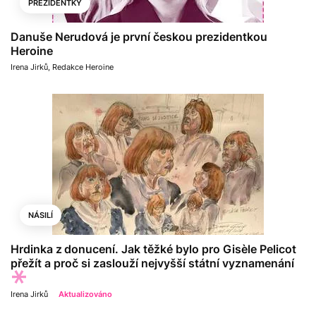
PREZIDENTKY
Danuše Nerudová je první českou prezidentkou
Heroine
Irena Jirků
,
Redakce Heroine
NÁSILÍ
Hrdinka z donucení. Jak těžké bylo pro Gisèle Pelicot
přežít a proč si zaslouží nejvyšší státní vyznamenání
Irena Jirků
Aktualizováno