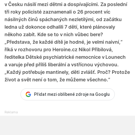
v Česku násilí mezi dětmi a dospívajícími. Za poslední
tři roky policisté zaznamenali o 26 procent víc
násilných činů spáchaných nezletilými, od začátku
ledna už dokonce odhalili 7 dětí, které plánovaly
někoho zabít. Kde se to v nich vůbec bere?
„Představa, že každé dítě je hodné, je velmi naivní,“
říká v rozhovoru pro Heroine.cz Nikol Přibilová,
ředitelka Dětské psychiatrické nemocnice v Lounech
a varuje před příliš liberální a vstřícnou výchovou.
„Každý potřebuje mantinely, děti zvlášť. Proč? Protože
život a svět není o tom, že můžeme všechno.“
Přidat mezi oblíbené zdroje na Googlu