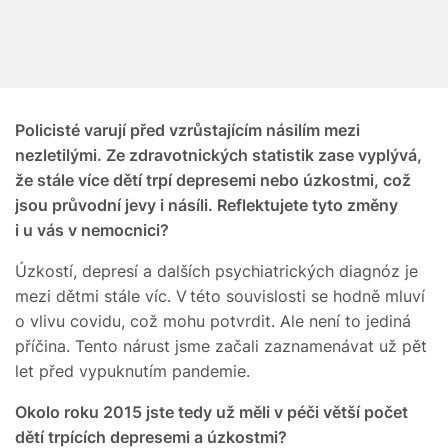
Policisté varují před vzrůstajícím násilím mezi
nezletilými
. Ze zdravotnických statistik zase vyplývá,
že stále více dětí trpí depresemi nebo úzkostmi, což
jsou průvodní jevy i násíli. Reflektujete tyto změny
i u vás v nemocnici?
Úzkostí, depresí a dalších psychiatrických diagnóz je
mezi dětmi stále víc. V této souvislosti se hodně mluví
o vlivu covidu, což mohu potvrdit. Ale není to jediná
příčina. Tento nárust jsme začali zaznamenávat už pět
let před vypuknutím pandemie.
O
kolo roku 2015 jste tedy už měli v péči větší počet
dětí trpících depresemi a úzkostmi?