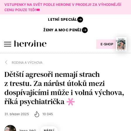
VSTUPENKY NA SVĚT PODLE HEROINE V PRODEJI! ZA VÝHODNĚJŠÍ
CENU POUZE TEĎ!🎟️
LETNÍ
SPECIÁL
ŽENY A
MOC PENĚZ
E-SHOP
RODINA A VÝCHOVA
Dětští agresoři nemají strach
z trestu. Za nárůst útoků mezi
dospívajícími může i volná výchova,
říká psychiatrička
31. březen 2025
10 045
Irena Jirků
NÁSILÍ