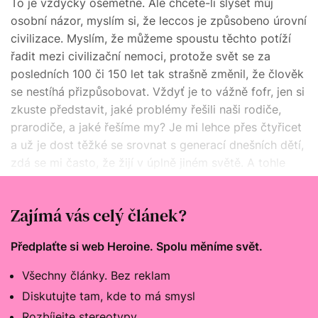
To je vždycky ošemetné. Ale chcete-li slyšet můj
osobní názor, myslím si, že leccos je způsobeno úrovní
civilizace. Myslím, že můžeme spoustu těchto potíží
řadit mezi civilizační nemoci, protože svět se za
posledních 100 či 150 let tak strašně změnil, že člověk
se nestíhá přizpůsobovat. Vždyť je to vážně fofr, jen si
zkuste představit, jaké problémy řešili naši rodiče,
prarodiče, a jaké řešíme my? Je mi lehce přes čtyřicet
a už je dost těžké se srovnat s generací dnešních dětí,
zdá se mi často, že žijí v úplně jiném světě. A tohle
všechno vytváří prostě velký nápor na psychické
zdraví.
Zajímá vás celý článek?
Předplaťte si web Heroine. Spolu měníme svět.
Všechny články. Bez reklam
Diskutujte tam, kde to má smysl
Rozbíjejte stereotypy