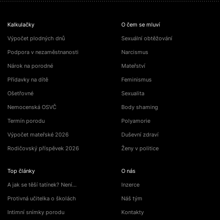
Kalkulačky
O čem se mluví
Výpočet plodných dnů
Sexuální obtěžování
Podpora v nezaměstnanosti
Narcismus
Nárok na porodné
Mateřství
Přídavky na dítě
Feminismus
Ošetřovné
Sexualita
Nemocenská OSVČ
Body shaming
Termín porodu
Polyamorie
Výpočet mateřské 2026
Duševní zdraví
Rodičovský příspěvek 2026
Ženy v politice
Top články
O nás
A jak se těší tatínek? Není…
Inzerce
Protivná učitelka o školách
Náš tým
Intimní snímky porodu
Kontakty