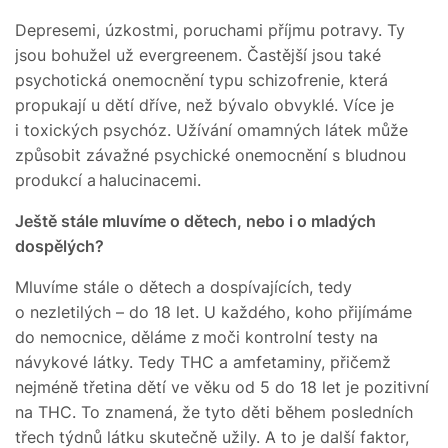
Depresemi, úzkostmi, poruchami příjmu potravy. Ty
jsou bohužel už evergreenem. Častější jsou také
psychotická onemocnění typu schizofrenie, která
propukají u dětí dříve, než bývalo obvyklé. Více je
i toxických psychóz. Užívání omamných látek může
způsobit závažné psychické onemocnění s bludnou
produkcí a halucinacemi.
Ještě stále mluvíme o dětec
h, nebo i o mladých
dospělých?
Mluvíme stále o dětech a dospívajících, tedy
o nezletilých – do 18 let. U každého, koho přijímáme
do nemocnice, děláme z moči kontrolní testy na
návykové látky. Tedy THC a amfetaminy, přičemž
nejméně třetina dětí ve věku od 5 do 18 let je pozitivní
na THC. To znamená, že tyto děti během posledních
třech týdnů látku skutečně užily. A to je další faktor,