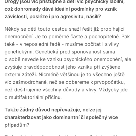
Drogy jsou víc přístupné
a děti víc psychicky labilní,
což dohromady dává ideální podmínky pro vznik
závislosti, posléze i pro agresivitu, násilí?
Někdy se děti touto cestou snaží řešit již probíhající
onemocnění. Je to poměrně časté a pochopitelné. Pak
také - v neposlední řadě - musíme počítat i s vlivy
genetickými. Genetická predisponovanost sama
o sobě nevede ke vzniku psychického onemocnění, ale
zvyšuje pravděpodobnost jeho vzniku při zvýšené
externí zátěži. Nicméně většinou je to všechno ještě
víc zašmodrchané, než se dobereme k prvopočátku,
než dešifrujeme všechny důvody a vlivy. Vždycky jde
o multifaktoriální příčinu.
Takže žádný důvod nepřevažuje, nelze jej
charakterizovat jako dominantní či společný více
případů
m?