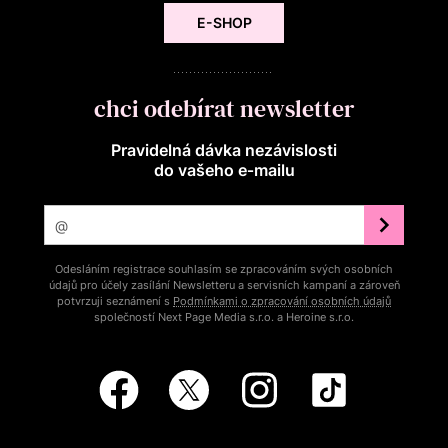
E-SHOP
chci odebírat newsletter
Pravidelná dávka nezávislosti
do vašeho e‑mailu
Odesláním registrace souhlasím se zpracováním svých osobních
údajů pro účely zasílání Newsletteru a servisních kampaní a zároveň
potvrzuji seznámení s
Podmínkami o zpracování osobních údajů
společností Next Page Media s.r.o. a Heroine s.r.o.