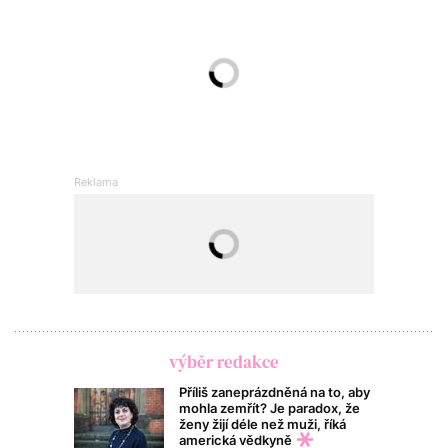
výběr redakce
Příliš zaneprázdněná na to, aby
mohla zemřít? Je paradox, že
ženy žijí déle než muži, říká
americká vědkyně