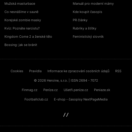
Mužská masturbace
Manuál pro moderní mámy
Co nesnášíme v sauně
Kde koupit časopis
Korejské zombie masky
PR články
Kvíz: Poznáte narcistu?
Rubriky a štítky
Kingdom Come 2 a ženské tělo
Feministický slovník
Bossing: jak se bránit
Cookies
Pravidla
Informace ke zpracování osobních údajů
RSS
© 2026 Heroine, s.r.o. | ISSN 2694 - 7072
Finmag.cz
Peníze.cz
Ušetři.peníze.cz
Peniaze.sk
Footballclub.cz
E-shop - časopisy NextPageMedia
sinfin.digital