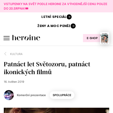
VSTUPENKY NA SVĚT PODLE HEROINE ZA VÝHODNĚJŠÍ CENU POUZE
DO 20.SRPNA!🎟️
LETNÍ
SPECIÁL
ŽENY A
MOC PENĚZ
E-SHOP
KULTURA
Patnáct let Světozoru, patnáct
ikonických filmů
16. květen 2019
Komerční prezentace
SPOLUPRÁCE