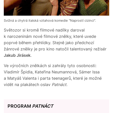
Svižná a chytrá italská vztahová komedie "Naprostí cizinci".
Světozor si kromě filmové nadílky daroval
k narozeninám nové filmové znělky, které uvede
poprvé během přehlídky. Stejně jako předchozí
žánrové znělky je pro kino natočil talentovaný režisér
Jakub Jirásek
.
Ve výročních znělkách si zahrály tyto osobnosti:
Vladimír Špidla, Kateřina Neumannová, Sámer Issa
a Matyáš Valenta i parta teenagerů, které je možné
vidět na plakátech oslav
Patnáct.
PROGRAM
PATNÁCT