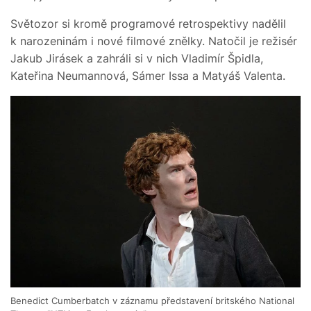
Světozor si kromě programové retrospektivy nadělil
k narozeninám i nové filmové znělky. Natočil je režisér
Jakub Jirásek a zahráli si v nich Vladimír Špidla,
Kateřina Neumannová, Sámer Issa a Matyáš Valenta.
Benedict Cumberbatch v záznamu představení britského National