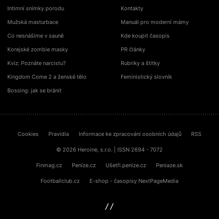
Intimní snímky porodu
Kontakty
Mužská masturbace
Manuál pro moderní mámy
Co nesnášíme v sauně
Kde koupit časopis
Korejské zombie masky
PR články
Kvíz: Poznáte narcistu?
Rubriky a štítky
Kingdom Come 2 a ženské tělo
Feministický slovník
Bossing: jak se bránit
Cookies
Pravidla
Informace ke zpracování osobních údajů
RSS
© 2026 Heroine, s.r.o. | ISSN 2694 - 7072
Finmag.cz
Peníze.cz
Ušetři.peníze.cz
Peniaze.sk
Footballclub.cz
E-shop - časopisy NextPageMedia
sinfin.digital