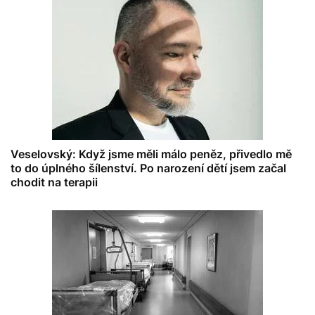
Veselovský: Když jsme měli málo peněz, přivedlo mě
to do úplného šílenství. Po narození dětí jsem začal
chodit na terapii