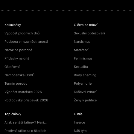
Kalkulačky
O čem se mluví
Výpočet plodných dnů
Sexuální obtěžování
Podpora v nezaměstnanosti
Narcismus
Nárok na porodné
Mateřství
Přídavky na dítě
Feminismus
Ošetřovné
Sexualita
Nemocenská OSVČ
Body shaming
Termín porodu
Polyamorie
Výpočet mateřské 2026
Duševní zdraví
Rodičovský příspěvek 2026
Ženy v politice
Top články
O nás
A jak se těší tatínek? Není…
Inzerce
Protivná učitelka o školách
Náš tým