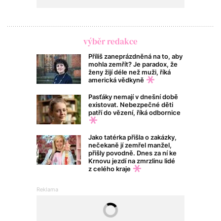
výběr redakce
Příliš zaneprázdněná na to, aby
mohla zemřít? Je paradox, že
ženy žijí déle než muži, říká
americká vědkyně
Pasťáky nemají v dnešní době
existovat. Nebezpečné děti
patří do vězení, říká odbornice
Jako tatérka přišla o zakázky,
nečekaně jí zemřel manžel,
přišly povodně. Dnes za ní ke
Krnovu jezdí na zmrzlinu lidé
z celého kraje