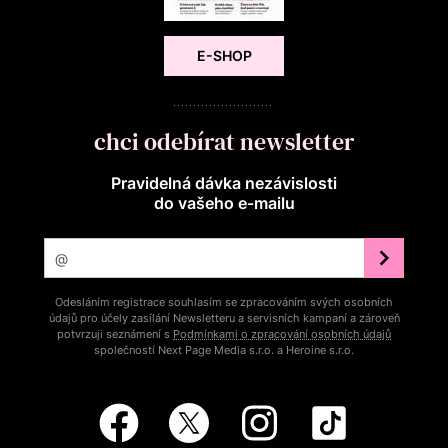
E-SHOP
chci odebírat newsletter
Pravidelná dávka nezávislosti
do vašeho e‑mailu
Odesláním registrace souhlasím se zpracováním svých osobních
údajů pro účely zasílání Newsletteru a servisních kampaní a zároveň
potvrzuji seznámení s
Podmínkami o zpracování osobních údajů
společností Next Page Media s.r.o. a Heroine s.r.o.