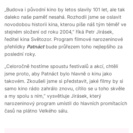
„Budova i původní kino by letos slavily 101 let, ale tak
daleko naše paměť nesahá. Rozhodli jsme se oslavit
novodobou historii kina, kterou píše náš tým téměř ve
stejném složení od roku 2004,“ říká Petr Jirásek,
ředitel kina Světozor. Program filmové narozeninové
přehlídky
Patnáct
bude průřezem toho nejlepšího za
poslední roky.
„Celoročně hostíme spoustu festivalů a akcí, chtěli
jsme proto, aby Patnáct bylo hlavně o kinu jako
takovém. Zkoušeli jsme si představit, jaké filmy by si
samo kino rádo zahrálo znovu, cítilo se u toho skvěle
a my spolu s ním,“ vysvětluje Jirásek, který
narozeninový program umístil do hlavních promítacích
časů na plátno Velkého sálu.