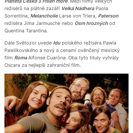
Planeta Česko
a
Píseň moře
. Mezi filmy velkých
režisérů na plátně zazáří
Velká Nádhera
Paola
Sorrentina,
Melancholie
Larse von Triera,
Paterson
režiséra Jima Jarmusche nebo
Osm hrozných
od
Quentina Tarantina.
Dále Světozor uvede
Idu
polského režiséra Pawla
Pawlikovského a nový a cenami ověnčený mexický
film
Roma
Alfonse Cuaróna. Oba tyto tituly vyhrály
Oscara za nejlepší zahraniční film.