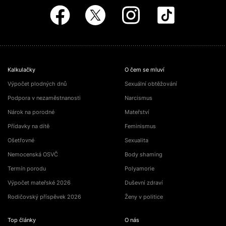
Kalkulačky
O čem se mluví
Výpočet plodných dnů
Sexuální obtěžování
Podpora v nezaměstnanosti
Narcismus
Nárok na porodné
Mateřství
Přídavky na dítě
Feminismus
Ošetřovné
Sexualita
Nemocenská OSVČ
Body shaming
Termín porodu
Polyamorie
Výpočet mateřské 2026
Duševní zdraví
Rodičovský příspěvek 2026
Ženy v politice
Top články
O nás