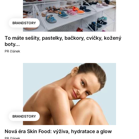
BRANDSTORY
To máte sešity, pastelky, bačkory, cvičky, kožený
boty...
PR článek
BRANDSTORY
Nová éra Skin Food: výživa, hydratace a glow
PR článek