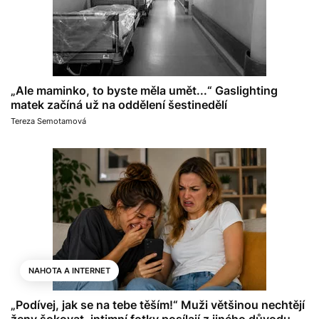
„Ale maminko, to byste měla umět...“ Gaslighting
matek začíná už na oddělení šestinedělí
Tereza Semotamová
NAHOTA A INTERNET
„Podívej, jak se na tebe těším!“ Muži většinou nechtějí
ženy šokovat, intimní fotky posílají z jiného důvodu,