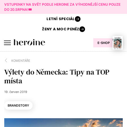
VSTUPENKY NA SVĚT PODLE HEROINE ZA VÝHODNĚJŠÍ CENU POUZE
DO 20.SRPNA!🎟️
LETNÍ
SPECIÁL
ŽENY A
MOC PENĚZ
E-SHOP
KOMENTÁŘE
Výlety do Německa: Tipy na TOP
místa
19. červen 2019
BRANDSTORY