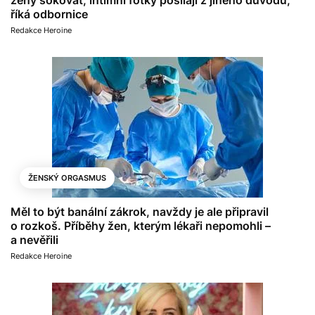
říká odbornice
Redakce Heroine
ŽENSKÝ ORGASMUS
Měl to být banální zákrok, navždy je ale připravil
o rozkoš. Příběhy žen, kterým lékaři nepomohli –
a nevěřili
Redakce Heroine