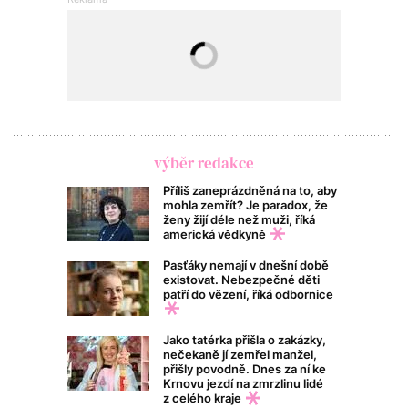
výběr redakce
Příliš zaneprázdněná na to, aby
mohla zemřít? Je paradox, že
ženy žijí déle než muži, říká
americká vědkyně
Pasťáky nemají v dnešní době
existovat. Nebezpečné děti
patří do vězení, říká odbornice
Jako tatérka přišla o zakázky,
nečekaně jí zemřel manžel,
přišly povodně. Dnes za ní ke
Krnovu jezdí na zmrzlinu lidé
z celého kraje