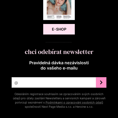
E-SHOP
chci odebírat newsletter
Pravidelná dávka nezávislosti
do vašeho e‑mailu
Odesláním registrace souhlasím se zpracováním svých osobních
údajů pro účely zasílání Newsletteru a servisních kampaní a zároveň
potvrzuji seznámení s
Podmínkami o zpracování osobních údajů
společností Next Page Media s.r.o. a Heroine s.r.o.