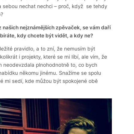
za sebou nechat nechci – proč, když se tehdy
o?
z našich nejznámějších zpěvaček, se vám daří
bíráte, kdy chcete být vidět, a kdy ne?
žité pravidlo, a to zní, že nemusím být
likrát i projekty, které se mi líbí, ale vím, že
h neodevzdala plnohodnotně to, co bych
 nabídku někomu jinému. Snažíme se spolu
ré mi sedí, kde můžou být spokojené obě