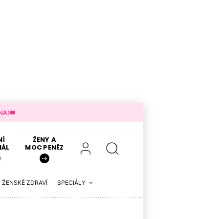
A!🎟️
NÍ
ŽENY A
IÁL
MOC PENĚZ
ŽENSKÉ ZDRAVÍ
SPECIÁLY