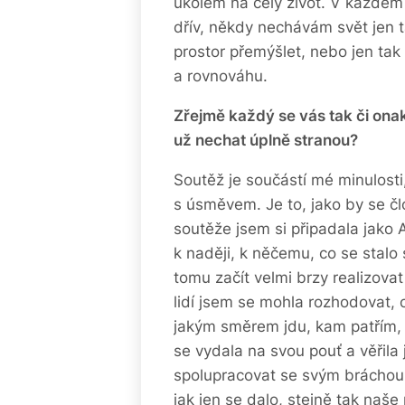
úkolem na celý život. V každém
dřív, někdy nechávám svět jen t
prostor přemýšlet, nebo jen tak b
a rovnováhu.
Zřejmě každý se vás tak či onak
už nechat úplně stranou?
Soutěž je součástí mé minulosti
s úsměvem. Je to, jako by se čl
soutěže jsem si připadala jako A
k naději, k něčemu, co se stal
tomu začít velmi brzy realizova
lidí jsem se mohla rozhodovat, co
jakým směrem jdu, kam patřím, c
se vydala na svou pouť a věřila
spolupracovat se svým bráchou N
jak jen se dalo, stejně tak naše