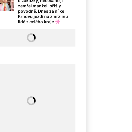
o zakázky, nečekaně jí
zemřel manžel, přišly
povodně. Dnes za ní ke
Krnovu jezdí na zmrzlinu
lidé z celého kraje