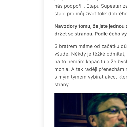
nás podpořili. Etapu Supestar 
stalo pro můj život tolik dobréh
Navzdory tomu, že jste jednou 
držet se stranou. Podle čeho vy
S bratrem máme od začátku důle
všude. Někdy je těžké odmítat, ko
na to nemám kapacitu a že byc
mohla. A tak raději přenechám
s mým týmem vybírat akce, kte
strany.