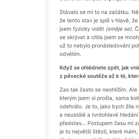
Stávalo se mi to na začátku. Něk
že tento stav je spíš v hlavě, že 
jsem fyzicky vidět
(směje se)
. 
se skrývat a cítila jsem se mnoh
už to nebylo pronásledování po
odvětím.
Když se ohlédnete zpět, jak vn
z pěvecké soutěže až k té, kter
Zas tak často se neohlížím. Al
kterým jsem si prošla, sama koli
odehrálo. Je to, jako bych žila 
a neustálé a tvrdohlavé hledání
představ... Postupem času mi zač
je to největší štěstí, které mám