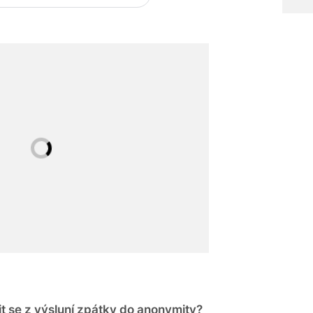
tit se z výsluní zpátky do anonymity?