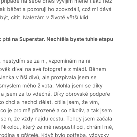
 případě na sebe dnes vyvíjím méně tlaku než
ak běžet a pozoruji ho zpovzdálí, což mi dává
ýt, cítit. Nalézám v životě větší klid
 ptá na Superstar. Nechtěla byste tuhle etapu
, nestydím se za ni, vzpomínám na ni
ověk díval na své fotografie z mládí. Během
lenka v říši divů, ale prozpívala jsem se
o smyslem mého života. Mohla jsem se díky
t a jsem za to vděčná. Díky obrovské podpoře
 chci a nechci dělat, cítila jsem, že vím,
o je pro mě přirozené a co nikoliv, a tak jsem
 jsem, že vždy najdu cestu. Tehdy jsem začala
ikolou, který ze mě nespustil oči, chránil mě,
 rodina a přátelé. Když bylo potřeba, vždycky