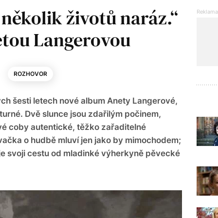
 několik životů naráz.“
etou Langerovou
ROZHOVOR
hých šesti letech nové album Anety Langerové,
a turné. Dvě slunce jsou zdařilým počinem,
vé coby autentické, těžko zařaditelné
vačka o hudbě mluví jen jako by mimochodem;
je svoji cestu od mladinké výherkyně pěvecké