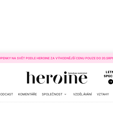
PENKY NA SVĚT PODLE HEROINE ZA VÝHODNĚJŠÍ CENU POUZE DO 20.SRPN
LET
SPEC
PODCAST
KOMENTÁŘE
SPOLEČNOST
VZDĚLÁVÁNÍ
VZTAHY