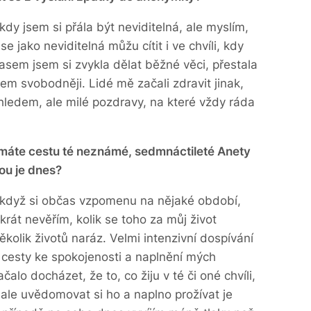
dy jsem si přála být neviditelná, ale myslím,
se jako neviditelná můžu cítit i ve chvíli, kdy
Časem jsem si zvykla dělat běžné věci, přestala
em svobodněji. Lidé mě začali zdravit jinak,
hledem, ale milé pozdravy, na které vždy ráda
ímáte cestu té neznámé, sedmnáctileté Anety
ou je dnes?
e když si občas vzpomenu na nějaké období,
krát nevěřím, kolik se toho za můj život
několik životů naráz. Velmi intenzivní dospívání
 cesty ke spokojenosti a naplnění mých
alo docházet, že to, co žiju v té či oné chvíli,
, ale uvědomovat si ho a naplno prožívat je