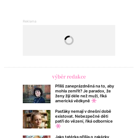
výběr redakce
Příliš zaneprázdněná na to, aby
mohla zemřít? Je paradox, že
ženy žijí déle než muži, říká
americká vědkyně
Pasťáky nemají v dnešní době
existovat. Nebezpečné děti
patří do vězení, říká odbornice
Jako tatérka přišla o zakázky,