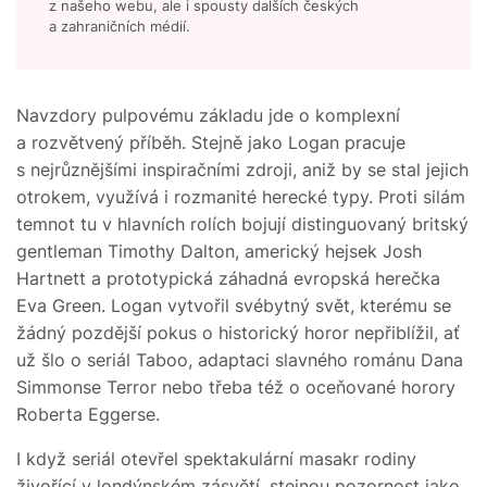
z našeho webu, ale i spousty dalších českých
a zahraničních médií.
Navzdory pulpovému základu jde o komplexní
a rozvětvený příběh. Stejně jako Logan pracuje
s nejrůznějšími inspiračními zdroji, aniž by se stal jejich
otrokem, využívá i rozmanité herecké typy. Proti silám
temnot tu v hlavních rolích bojují distinguovaný britský
gentleman Timothy Dalton, americký hejsek Josh
Hartnett a prototypická záhadná evropská herečka
Eva Green. Logan vytvořil svébytný svět, kterému se
žádný pozdější pokus o historický horor nepřiblížil, ať
už šlo o seriál Taboo, adaptaci slavného románu Dana
Simmonse Terror nebo třeba též o oceňované horory
Roberta Eggerse.
I když seriál otevřel spektakulární masakr rodiny
živořící v londýnském zásvětí, stejnou pozornost jako