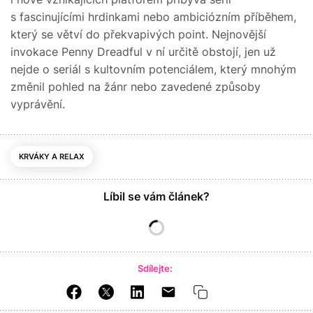
s fascinujícími hrdinkami nebo ambiciózním příběhem,
který se větví do překvapivých point. Nejnovější
invokace Penny Dreadful v ní určitě obstojí, jen už
nejde o seriál s kultovním potenciálem, který mnohým
změnil pohled na žánr nebo zavedené způsoby
vyprávění.
KRVÁKY A RELAX
Líbil se vám článek?
Sdílejte: