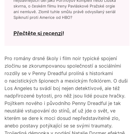
nejslavnějších děl jako Portnoyův komplex nebo Lidská
skvrna, o českém filmu Ireny Pavláskové Pražské orgie
ani nemluvě. Zlomil tuhle smůlu právě odvysílaný seriál
Spiknutí proti Americe od HBO?
Přečtěte si recenzi!
Pro romány drsné školy i film noir typické spojení
zločinu se zkorumpovanou společností a sociálními
rozdíly se v Penny Dreadful prolíná s historkami
o nacistických špionech a mexickým folklórem. O duši
Los Angeles tu svádí boj nejen detektivové, ale též
nadpřirozené bytosti, pro něž jsou lidé pouze hračky.
Pojítkem nového i původního Penny Dreadful je tak
neustálé vstupování do stínů, ať už jde o svět, ve
kterém se dere k moci dosud nepředstavitelné zlo,
anebo postavy potýkající se se svými traumaty.
Trojjediná démonka v podání Natalie Dormer efektně