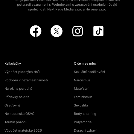
potvrzuji seznámení s
Podmínkami o zpracování osobních údajů
společností Next Page Media s.r.o. a Heroine s.r.o.
Kalkulačky
O čem se mluví
Výpočet plodných dnů
Sexuální obtěžování
Podpora v nezaměstnanosti
Narcismus
Nárok na porodné
Mateřství
Přídavky na dítě
Feminismus
Ošetřovné
Sexualita
Nemocenská OSVČ
Body shaming
Termín porodu
Polyamorie
Výpočet mateřské 2026
Duševní zdraví