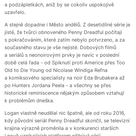
a podzápletkách, aniž by se cokoliv uspokojivě
uzavřelo.
A stejně dopadne i Město andělů. Z desetidílné série je
jisté, že tvůrci obnoveného Penny Dreadful počítají
s pokračováním, které zatím nebylo potvrzeno, a za
současného stavu je vše nejisté. Dobových filmů
a seriálů s neonoirovými prvky je navíc v poslední
době celá řada - od Spiknutí proti Americe přes Too
Old to Die Young od Nicolase Windiga Refna
a komiksového specialisty na noir Eda Brubakera až
po Hunters Jordana Peela - a všechny se přes
historické reminiscence nějakým způsobem vztahují
k problémům dneška.
Logan vlastně neudělal nic špatně, ale od roku 2016,
kdy původní seriál Penny Dreadful skončil, se televizní
krajina výrazně proměnila a v konkurenci starších
i nově vznikajících platforem přibývá sérií