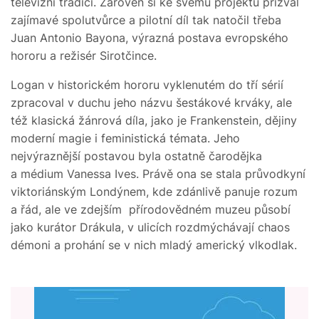
televizní tradicí. Zároveň si ke svému projektu přizval
zajímavé spolutvůrce a pilotní díl tak natočil třeba
Juan Antonio Bayona, výrazná postava evropského
hororu a režisér Sirotčince.
Logan v historickém hororu vyklenutém do tří sérií
zpracoval v duchu jeho názvu šestákové krváky, ale
též klasická žánrová díla, jako je Frankenstein, dějiny
moderní magie i feministická témata. Jeho
nejvýraznější postavou byla ostatně čarodějka
a médium Vanessa Ives. Právě ona se stala průvodkyní
viktoriánským Londýnem, kde zdánlivě panuje rozum
a řád, ale ve zdejším přírodovědném muzeu působí
jako kurátor Drákula, v ulicích rozdmýchávají chaos
démoni a prohání se v nich mladý americký vlkodlak.