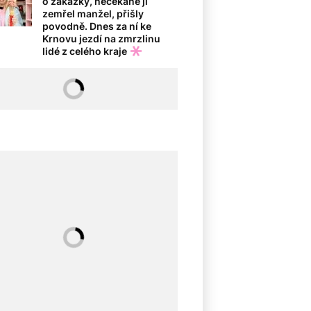
o zakázky, nečekaně jí
zemřel manžel, přišly
povodně. Dnes za ní ke
Krnovu jezdí na zmrzlinu
lidé z celého kraje