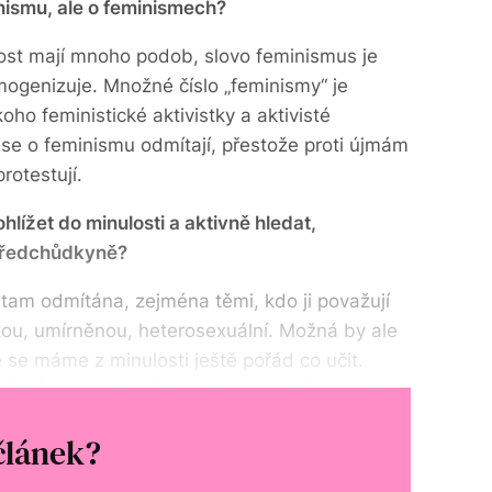
inismu, ale o feminismech?
ost mají mnoho podob, slovo feminismus je
genizuje. Množné číslo „feminismy“ je
oho feministické aktivistky a aktivisté
kuse o feminismu odmítají, přestože proti újmám
rotestují.
ížet do minulosti a aktivně hledat,
předchůdkyně?
 tam odmítána, zejména těmi, kdo ji považují
ickou, umírněnou, heterosexuální. Možná by ale
že se máme z minulosti ještě pořád co učit.
ických, zavedených postav, spatříme – a tím
střejší.
článek?