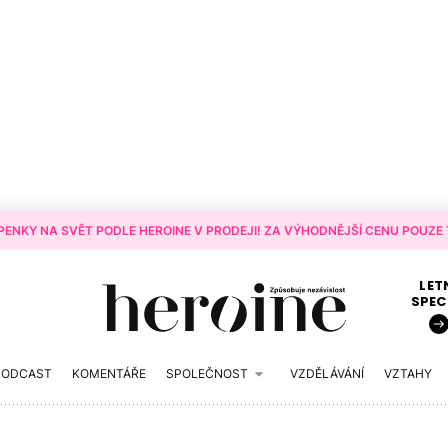
ENKY NA SVĚT PODLE HEROINE V PRODEJI! ZA VÝHODNĚJŠÍ CENU POUZE T
LET
SPEC
PODCAST
KOMENTÁŘE
SPOLEČNOST
VZDĚLÁVÁNÍ
VZTAHY