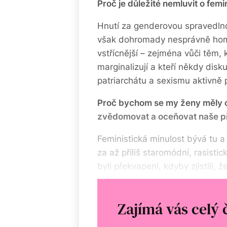
Proč je důležité nemluvit o fem
Hnutí za genderovou spravedln
však dohromady nesprávně homo
vstřícnější – zejména vůči těm, k
marginalizují a kteří někdy dis
patriarchátu a sexismu aktivně p
Proč bychom se my ženy měly ohl
zvědomovat a oceňovat naše 
Feministická minulost bývá tu a
za až příliš staromódní, rasist
byli překvapeni, kdyby zjistili, 
Když totiž odhlédneme od kanon
i získáme – minulost mnohem pe
Zajímá vás celý 