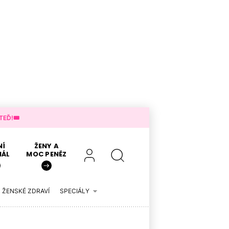
EĎ!🎟️
NÍ
ŽENY A
IÁL
MOC PENĚZ
ŽENSKÉ ZDRAVÍ
SPECIÁLY