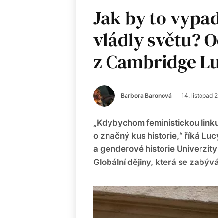
Jak by to vypa
vládly světu? 
z Cambridge L
Barbora Baronová
14. listopad 
„Kdybychom feministickou linku z
o značný kus historie,“ říká Lu
a genderové historie Univerzit
Globální dějiny, která se zabýv