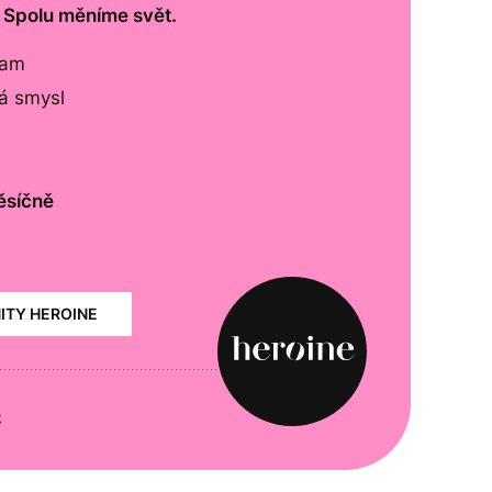
. Spolu měníme svět.
lam
má smysl
ěsíčně
NITY HEROINE
e