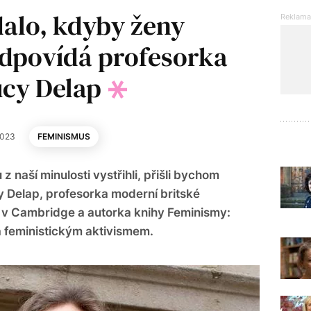
dalo, kdyby ženy
Odpovídá profesorka
ucy Delap
2023
FEMINISMUS
 naší minulosti vystřihli, přišli bychom
cy Delap, profesorka moderní britské
y v Cambridge a autorka knihy Feminismy:
á feministickým aktivismem.