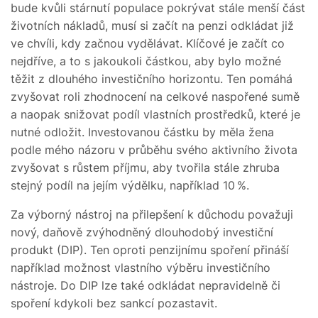
bude kvůli stárnutí populace pokrývat stále menší část
životních nákladů, musí si začít na penzi odkládat již
ve chvíli, kdy začnou vydělávat. Klíčové je začít co
nejdříve, a to s jakoukoli částkou, aby bylo možné
těžit z dlouhého investičního horizontu. Ten pomáhá
zvyšovat roli zhodnocení na celkové naspořené sumě
a naopak snižovat podíl vlastních prostředků, které je
nutné odložit. Investovanou částku by měla žena
podle mého názoru v průběhu svého aktivního života
zvyšovat s růstem příjmu, aby tvořila stále zhruba
stejný podíl na jejím výdělku, například 10 %.
Za výborný nástroj na přilepšení k důchodu považuji
nový, daňově zvýhodněný dlouhodobý investiční
produkt (DIP). Ten oproti penzijnímu spoření přináší
například možnost vlastního výběru investičního
nástroje. Do DIP lze také odkládat nepravidelně či
spoření kdykoli bez sankcí pozastavit.