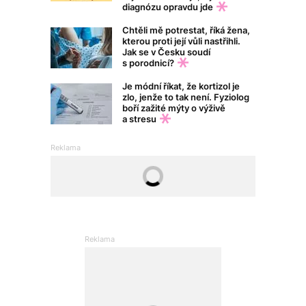
diagnózu opravdu jde
Chtěli mě potrestat, říká žena,
kterou proti její vůli nastřihli.
Jak se v Česku soudí
s porodnicí?
Je módní říkat, že kortizol je
zlo, jenže to tak není. Fyziolog
boří zažité mýty o výživě
a stresu