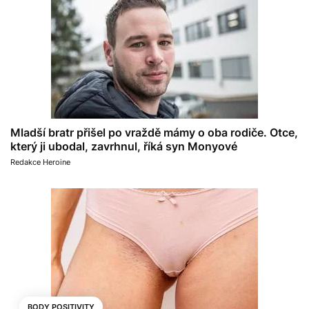
Mladší bratr přišel po vraždě mámy o oba rodiče. Otce,
který ji ubodal, zavrhnul, říká syn Monyové
Redakce Heroine
BODY POSITIVITY