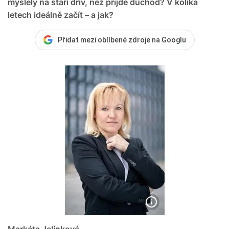
myslely na stáří dřív, než přijde důchod? V kolika
letech ideálně začít – a jak?
Přidat mezi oblíbené zdroje na Googlu
Markéta Jelínková