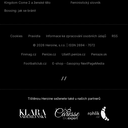
Kingdom Come 2 a ženské tělo
Feministický slovník
Bossing: jak se bránit
Cookies
Pravidla
Informace ke zpracování osobních údajů
RSS
© 2026 Heroine, s.r.o. | ISSN 2694 - 7072
Finmag.cz
Peníze.cz
Ušetři.peníze.cz
Peniaze.sk
Footballclub.cz
E-shop - časopisy NextPageMedia
sinfin.digital
Tištěnou Heroine seženete také u našich partnerů