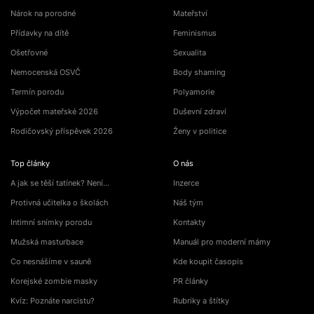
Nárok na porodné
Mateřství
Přídavky na dítě
Feminismus
Ošetřovné
Sexualita
Nemocenská OSVČ
Body shaming
Termín porodu
Polyamorie
Výpočet mateřské 2026
Duševní zdraví
Rodičovský příspěvek 2026
Ženy v politice
Top články
O nás
A jak se těší tatínek? Není…
Inzerce
Protivná učitelka o školách
Náš tým
Intimní snímky porodu
Kontakty
Mužská masturbace
Manuál pro moderní mámy
Co nesnášíme v sauně
Kde koupit časopis
Korejské zombie masky
PR články
Kvíz: Poznáte narcistu?
Rubriky a štítky