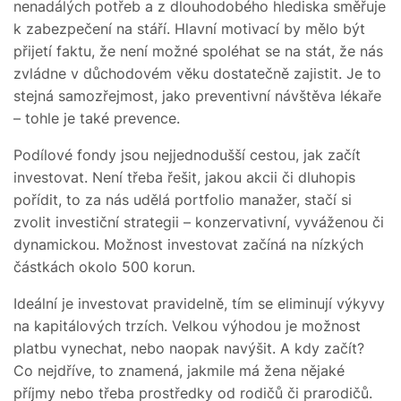
nenadálých potřeb a z dlouhodobého hlediska směřuje
k zabezpečení na stáří. Hlavní motivací by mělo být
přijetí faktu, že není možné spoléhat se na stát, že nás
zvládne v důchodovém věku dostatečně zajistit. Je to
stejná samozřejmost, jako preventivní návštěva lékaře
– tohle je také prevence.
Podílové fondy jsou nejjednodušší cestou, jak začít
investovat. Není třeba řešit, jakou akcii či dluhopis
pořídit, to za nás udělá portfolio manažer, stačí si
zvolit investiční strategii – konzervativní, vyváženou či
dynamickou. Možnost investovat začíná na nízkých
částkách okolo 500 korun.
Ideální je investovat pravidelně, tím se eliminují výkyvy
na kapitálových trzích. Velkou výhodou je možnost
platbu vynechat, nebo naopak navýšit. A kdy začít?
Co nejdříve, to znamená, jakmile má žena nějaké
příjmy nebo třeba prostředky od rodičů či prarodičů.