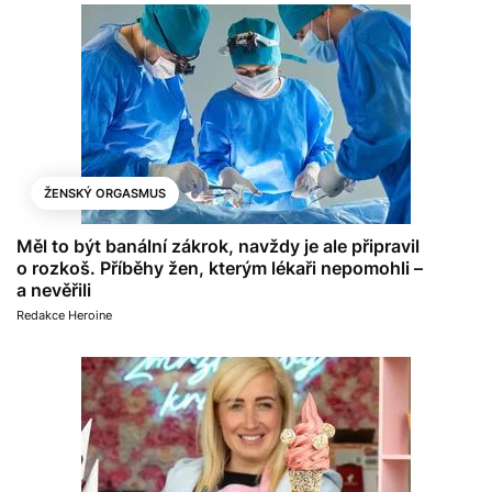
ŽENSKÝ ORGASMUS
Měl to být banální zákrok, navždy je ale připravil
o rozkoš. Příběhy žen, kterým lékaři nepomohli –
a nevěřili
Redakce Heroine