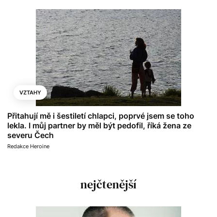
VZTAHY
Přitahují mě i šestiletí chlapci, poprvé jsem se toho
lekla. I můj partner by měl být pedofil, říká žena ze
severu Čech
Redakce Heroine
nejčtenější