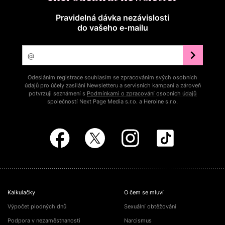
Pravidelná dávka nezávislosti
do vašeho e‑mailu
Odesláním registrace souhlasím se zpracováním svých osobních
údajů pro účely zasílání Newsletteru a servisních kampaní a zároveň
potvrzuji seznámení s
Podmínkami o zpracování osobních údajů
společností Next Page Media s.r.o. a Heroine s.r.o.
Kalkulačky
O čem se mluví
Výpočet plodných dnů
Sexuální obtěžování
Podpora v nezaměstnanosti
Narcismus