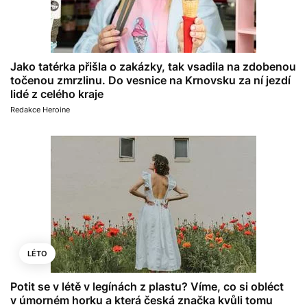
Jako tatérka přišla o zakázky, tak vsadila na zdobenou
točenou zmrzlinu. Do vesnice na Krnovsku za ní jezdí
lidé z celého kraje
Redakce Heroine
LÉTO
Potit se v létě v legínách z plastu? Víme, co si obléct
v úmorném horku a která česká značka kvůli tomu