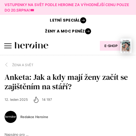
VSTUPENKY NA SVĚT PODLE HEROINE ZA VÝHODNĚJŠÍ CENU POUZE
DO 20.SRPNA!🎟️
LETNÍ
SPECIÁL
ŽENY A
MOC PENĚZ
E-SHOP
ŽENA A SVĚT
Anketa: Jak a kdy mají ženy začít se
zajištěním na stáří?
12. leden 2025
14 197
Redakce Heroine
Napsáno pro ...