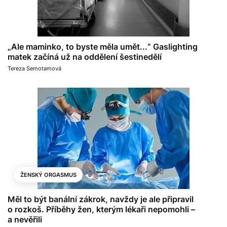
„Ale maminko, to byste měla umět...“ Gaslighting
matek začíná už na oddělení šestinedělí
Tereza Semotamová
ŽENSKÝ ORGASMUS
Měl to být banální zákrok, navždy je ale připravil
o rozkoš. Příběhy žen, kterým lékaři nepomohli –
a nevěřili