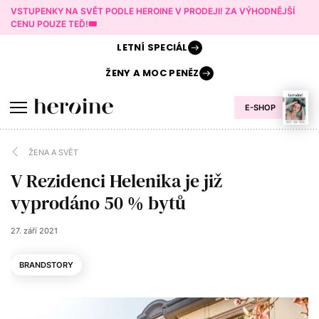
VSTUPENKY NA SVĚT PODLE HEROINE V PRODEJI! ZA VÝHODNĚJŠÍ
CENU POUZE TEĎ!🎟️
LETNÍ
SPECIÁL
ŽENY A
MOC PENĚZ
E-SHOP
ŽENA A SVĚT
V Rezidenci Helenika je již
vyprodáno 50 % bytů
27. září 2021
BRANDSTORY