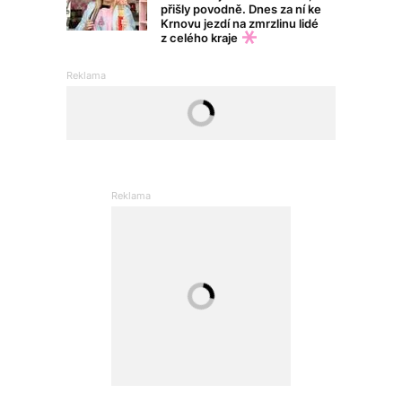
přišly povodně. Dnes za ní ke
Krnovu jezdí na zmrzlinu lidé
z celého kraje