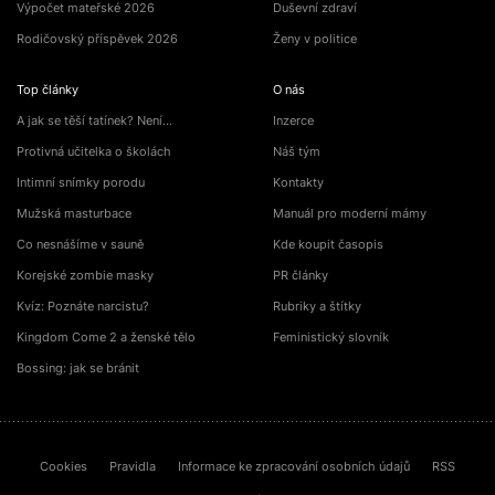
Výpočet mateřské 2026
Duševní zdraví
Rodičovský příspěvek 2026
Ženy v politice
Top články
O nás
A jak se těší tatínek? Není…
Inzerce
Protivná učitelka o školách
Náš tým
Intimní snímky porodu
Kontakty
Mužská masturbace
Manuál pro moderní mámy
Co nesnášíme v sauně
Kde koupit časopis
Korejské zombie masky
PR články
Kvíz: Poznáte narcistu?
Rubriky a štítky
Kingdom Come 2 a ženské tělo
Feministický slovník
Bossing: jak se bránit
Cookies
Pravidla
Informace ke zpracování osobních údajů
RSS