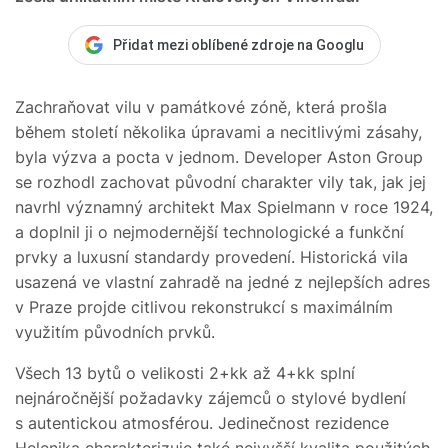
Přidat mezi oblíbené zdroje na Googlu
Zachraňovat vilu v památkové zóně, která prošla
během století několika úpravami a necitlivými zásahy,
byla výzva a pocta v jednom. Developer Aston Group
se rozhodl zachovat původní charakter vily tak, jak jej
navrhl významný architekt Max Spielmann v roce 1924,
a doplnil ji o nejmodernější technologické a funkční
prvky a luxusní standardy provedení. Historická vila
usazená ve vlastní zahradě na jedné z nejlepších adres
v Praze projde citlivou rekonstrukcí s maximálním
využitím původních prvků.
Všech 13 bytů o velikosti 2+kk až 4+kk splní
nejnáročnější požadavky zájemců o stylové bydlení
s autentickou atmosférou. Jedinečnost rezidence
Helenika charakterizuje také nejvyšší kvalita použitých