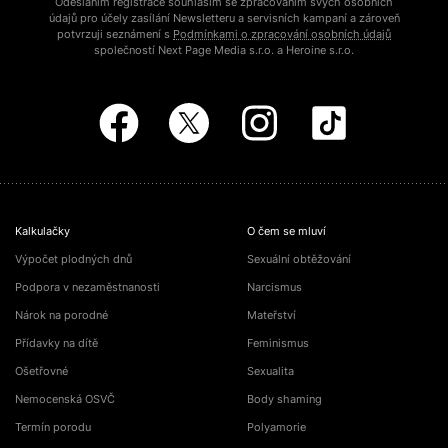
Odesláním registrace souhlasím se zpracováním svých osobních
údajů pro účely zasílání Newsletteru a servisních kampaní a zároveň
potvrzuji seznámení s
Podmínkami o zpracování osobních údajů
společností Next Page Media s.r.o. a Heroine s.r.o.
Kalkulačky
O čem se mluví
Výpočet plodných dnů
Sexuální obtěžování
Podpora v nezaměstnanosti
Narcismus
Nárok na porodné
Mateřství
Přídavky na dítě
Feminismus
Ošetřovné
Sexualita
Nemocenská OSVČ
Body shaming
Termín porodu
Polyamorie