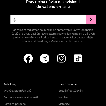
Pravidelná dávka nezávislosti
do vašeho e‑mailu
Odesláním registrace souhlasím se zpracováním svých osobních
údajů pro účely zasílání Newsletteru a servisních kampaní a zároveň
potvrzuji seznámení s
Podmínkami o zpracování osobních údajů
společností Next Page Media s.r.o. a Heroine s.r.o.
Kalkulačky
O čem se mluví
Výpočet plodných dnů
Sexuální obtěžování
Podpora v nezaměstnanosti
Narcismus
Nárok na porodné
Mateřství