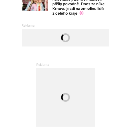
přišly povodně. Dnes za ní ke
Krnovu jezdí na zmrzlinu lidé
z celého kraje