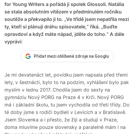
for Young Writers a pořádá ji spolek Glossoli. Natália
se stala absolutním vítězem v předminulém ročníku
soutěže a překvapilo ji to. „Ve třídě jsem nepatřila mezi
ty, kteří si plánují dráhu spisovatele,“ říká. „Buďte
opravdoví a když máte nápad, jděte do toho.“ A dále
vypráví:
Přidat mezi oblíbené zdroje na Googlu
Je mi devatenáct let, povídku jsem napsala před třemi
lety, v šestnácti, bylo to na podzim, vyhlášení bylo pak
myslím v lednu 2017. Chodila jsem do sexty na
gymnáziu Nový PORG na Praze 4 v Krči. Nový PORG
má i základní školu, tu jsem vychodila od třetí třídy. Do
té doby jsme s rodiči bydleli v Levicích a v Bratislavě.
Jsem Slovenka a i přesto, že žiji a studuji v Praze,
doma mluvíme pouze slovensky a paralelně mám i na