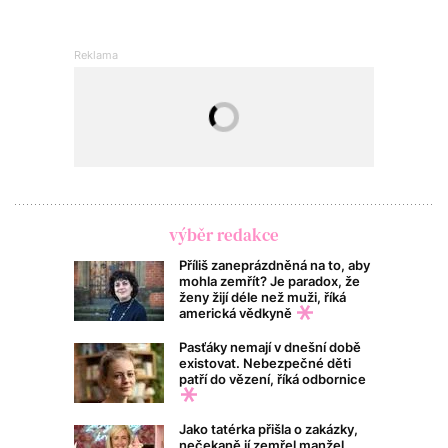
výběr redakce
Příliš zaneprázdněná na to, aby
mohla zemřít? Je paradox, že
ženy žijí déle než muži, říká
americká vědkyně
Pasťáky nemají v dnešní době
existovat. Nebezpečné děti
patří do vězení, říká odbornice
Jako tatérka přišla o zakázky,
nečekaně jí zemřel manžel,