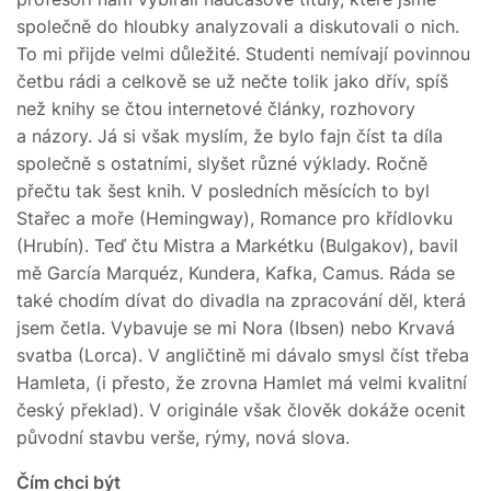
společně do hloubky analyzovali a diskutovali o nich.
To mi přijde velmi důležité. Studenti nemívají povinnou
četbu rádi a celkově se už nečte tolik jako dřív, spíš
než knihy se čtou internetové články, rozhovory
a názory. Já si však myslím, že bylo fajn číst ta díla
společně s ostatními, slyšet různé výklady. Ročně
přečtu tak šest knih. V posledních měsících to byl
Stařec a moře (Hemingway), Romance pro křídlovku
(Hrubín). Teď čtu Mistra a Markétku (Bulgakov), bavil
mě García Marquéz, Kundera, Kafka, Camus. Ráda se
také chodím dívat do divadla na zpracování děl, která
jsem četla. Vybavuje se mi Nora (Ibsen) nebo Krvavá
svatba (Lorca). V angličtině mi dávalo smysl číst třeba
Hamleta, (i přesto, že zrovna Hamlet má velmi kvalitní
český překlad). V originále však člověk dokáže ocenit
původní stavbu verše, rýmy, nová slova.
Čím chci být