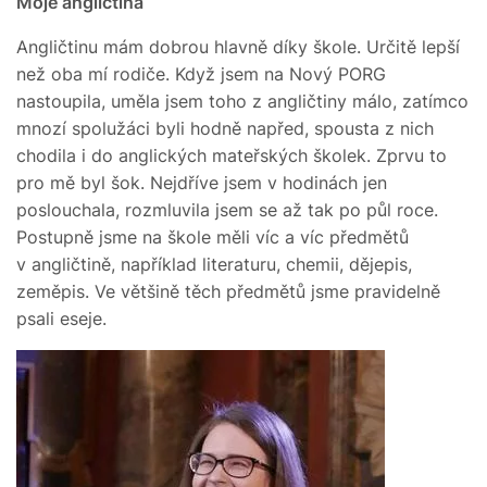
Moje angličtina
Angličtinu mám dobrou hlavně díky škole. Určitě lepší
než oba mí rodiče. Když jsem na Nový PORG
nastoupila, uměla jsem toho z angličtiny málo, zatímco
mnozí spolužáci byli hodně napřed, spousta z nich
chodila i do anglických mateřských školek. Zprvu to
pro mě byl šok. Nejdříve jsem v hodinách jen
poslouchala, rozmluvila jsem se až tak po půl roce.
Postupně jsme na škole měli víc a víc předmětů
v angličtině, například literaturu, chemii, dějepis,
zeměpis. Ve většině těch předmětů jsme pravidelně
psali eseje.