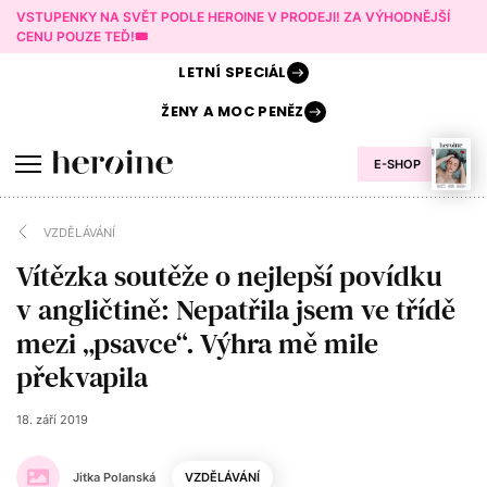
VSTUPENKY NA SVĚT PODLE HEROINE V PRODEJI! ZA VÝHODNĚJŠÍ
CENU POUZE TEĎ!🎟️
LETNÍ
SPECIÁL
ŽENY A
MOC PENĚZ
E-SHOP
VZDĚLÁVÁNÍ
Vítězka soutěže o nejlepší povídku
v angličtině: Nepatřila jsem ve třídě
mezi „psavce“. Výhra mě mile
překvapila
18. září 2019
Jitka Polanská
VZDĚLÁVÁNÍ