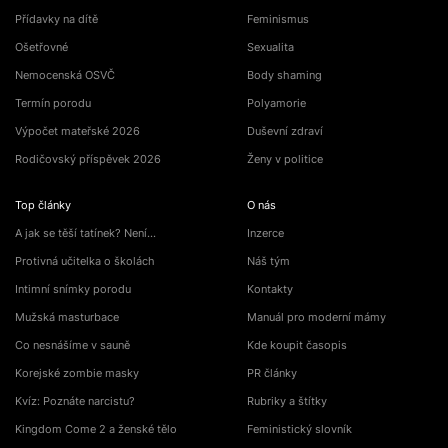
Přídavky na dítě
Feminismus
Ošetřovné
Sexualita
Nemocenská OSVČ
Body shaming
Termín porodu
Polyamorie
Výpočet mateřské 2026
Duševní zdraví
Rodičovský příspěvek 2026
Ženy v politice
Top články
O nás
A jak se těší tatínek? Není…
Inzerce
Protivná učitelka o školách
Náš tým
Intimní snímky porodu
Kontakty
Mužská masturbace
Manuál pro moderní mámy
Co nesnášíme v sauně
Kde koupit časopis
Korejské zombie masky
PR články
Kvíz: Poznáte narcistu?
Rubriky a štítky
Kingdom Come 2 a ženské tělo
Feministický slovník