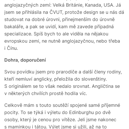
anglojazyčných zemí: Velká Británie, Kanada, USA. Já
jsem se přihlásila na ČVUT, protože design se u nás dá
studovat na dobré úrovni, přinejmenším do úrovně
bakaláře, a pak se uvidí, kam mě zavede případná
specializace. Spíš bych to ale viděla na nějakou
evropskou zemi, ne nutně anglojazyčnou, nebo třeba
i Čínu.
Dohra, doporučení
Svou povídku jsem pro prarodiče a další členy rodiny,
kteří nemluví anglicky, přeložila do slovenštiny.
S originálem se to však nedalo srovnat. Angličtina se
v některých chvílích prostě hodila víc.
Celkově mám s touto soutěží spojené samé příjemné
pocity. To se týká i výletu do Edinburghu po dvě
osoby, který je cenou pro vítěze. Jeli jsme nakonec
s maminkou i tátou. Výlet jsme si užili, až na to