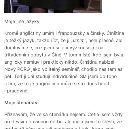
Moje jiné jazyky
Kromě angličtiny umím i francouzsky a čínsky. Čínština
je těžký jazyk, takže říct, že ji
„umím“
, není přesné, ale
domluvím se, což jsem si loni vyzkoušela i na
třítýdenním pobytu v Číně. V tom místě, kde jsem byla,
anglicky nemluvil prakticky nikdo. Čínštinu nabízel
Nový PORG jako volitelný seminář, chodilo nás tam asi
pět. Teď ji dál studuji individuálně. Šla jsem do toho
s tím, že to je originální a může se to dnes hodit
i pracovně.
Moje čtenářství
Přiznávám, že velká čtenářka nejsem. Četla jsem vždy
především povinnou četbu, ale měla jsem to štěstí, že
profesoři nám vybírali nadčasové tituly, které jsme