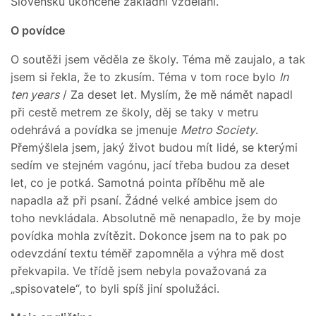
Slovensku ukončené základní vzdělání.
O povídce
O soutěži jsem věděla ze školy. Téma mě zaujalo, a tak
jsem si řekla, že to zkusím. Téma v tom roce bylo
In
ten years
/ Za deset let. Myslím, že mě námět napadl
při cestě metrem ze školy, děj se taky v metru
odehrává a povídka se jmenuje
Metro Society
.
Přemýšlela jsem, jaký život budou mít lidé, se kterými
sedím ve stejném vagónu, jací třeba budou za deset
let, co je potká. Samotná pointa příběhu mě ale
napadla až při psaní. Žádné velké ambice jsem do
toho nevkládala. Absolutně mě nenapadlo, že by moje
povídka mohla zvítězit. Dokonce jsem na to pak po
odevzdání textu téměř zapomněla a výhra mě dost
překvapila. Ve třídě jsem nebyla považovaná za
„spisovatele“, to byli spíš jiní spolužáci.