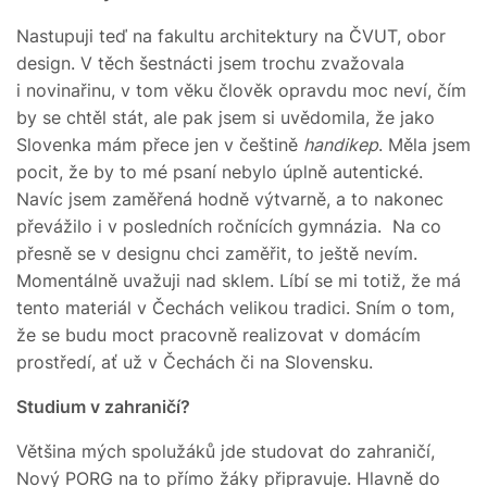
Nastupuji teď na fakultu architektury na ČVUT, obor
design. V těch šestnácti jsem trochu zvažovala
i novinařinu, v tom věku člověk opravdu moc neví, čím
by se chtěl stát, ale pak jsem si uvědomila, že jako
Slovenka mám přece jen v češtině
handikep
. Měla jsem
pocit, že by to mé psaní nebylo úplně autentické.
Navíc jsem zaměřená hodně výtvarně, a to nakonec
převážilo i v posledních ročnících gymnázia. Na co
přesně se v designu chci zaměřit, to ještě nevím.
Momentálně uvažuji nad sklem. Líbí se mi totiž, že má
tento materiál v Čechách velikou tradici. Sním o tom,
že se budu moct pracovně realizovat v domácím
prostředí, ať už v Čechách či na Slovensku.
Studium v zahraničí?
Většina mých spolužáků jde studovat do zahraničí,
Nový PORG na to přímo žáky připravuje. Hlavně do