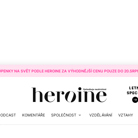
PENKY NA SVĚT PODLE HEROINE ZA VÝHODNĚJŠÍ CENU POUZE DO 20.SRPN
LET
SPEC
PODCAST
KOMENTÁŘE
SPOLEČNOST
VZDĚLÁVÁNÍ
VZTAHY