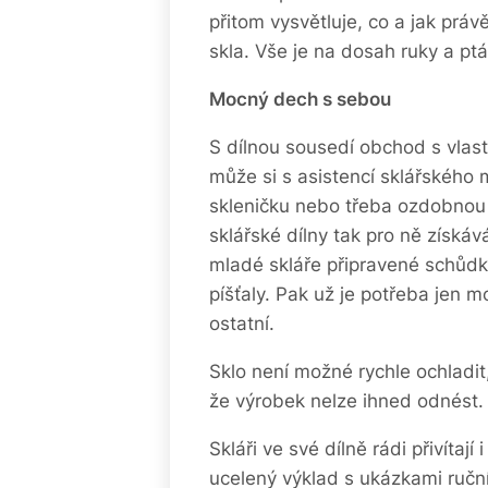
přitom vysvětluje, co a jak prá
skla. Vše je na dosah ruky a ptá
Mocný dech s sebou
S dílnou sousedí obchod s vla
může si s asistencí sklářského 
skleničku nebo třeba ozdobnou k
sklářské dílny tak pro ně získáv
mladé skláře připravené schůdk
píšťaly. Pak už je potřeba jen 
ostatní.
Sklo není možné rychle ochladit,
že výrobek nelze ihned odnést. 
Skláři ve své dílně rádi přivítají
ucelený výklad s ukázkami ručn