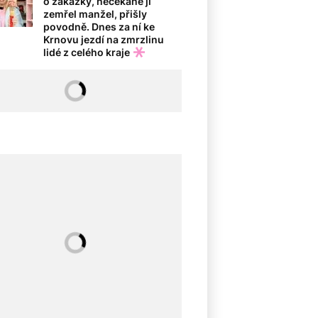
o zakázky, nečekaně jí
zemřel manžel, přišly
povodně. Dnes za ní ke
Krnovu jezdí na zmrzlinu
lidé z celého kraje