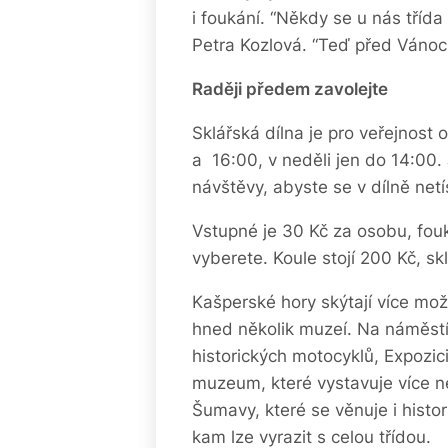
i foukání. “Někdy se u nás třída 
Petra Kozlová. “Teď před Vánoci 
Raději předem zavolejte
Sklářská dílna je pro veřejnost
a 16:00, v neděli jen do 14:00
návštěvy, abyste se v dílně netís
Vstupné je 30 Kč za osobu, fouk
vyberete. Koule stojí 200 Kč, sk
Kašperské hory skýtají více mož
hned několik muzeí. Na náměst
historických motocyklů, Expozic
muzeum, které vystavuje více 
Šumavy, které se věnuje i histor
kam lze vyrazit s celou třídou.