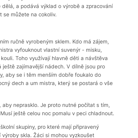
vě dělá, a podává výklad o výrobě a zpracování
t se můžete na cokoliv.
stním ručně vyrobeným sklem. Kdo má zájem,
mistra vyfouknout vlastní suvenýr - misku,
ouli. Toho využívají hlavně děti a návštěva
á ještě zajímavější nádech. V dílně jsou pro
y, aby se i těm menším dobře foukalo do
mocný dech a um mistra, který se postará o vše
 aby neprasklo. Je proto nutné počítat s tím,
Musí ještě celou noc pomalu v peci chladnout.
 i školní skupiny, pro které mají připravený
í výroby skla. Žáci si mohou vyzkoušet