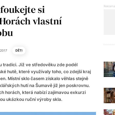
foukejte si
Horách vlastní
obu
d 2017
DĚTI
 tradici. Již ve středověku zde podél
ké hutě, které využívaly toho, co zdejší kraj
en. Místní sklo časem získalo věhlas stejně
klářských hutí na Šumavě již jen poskrovnu.
ch horách, která nabízí zajímavou exkurzi
u ukázkou ruční výroby skla.