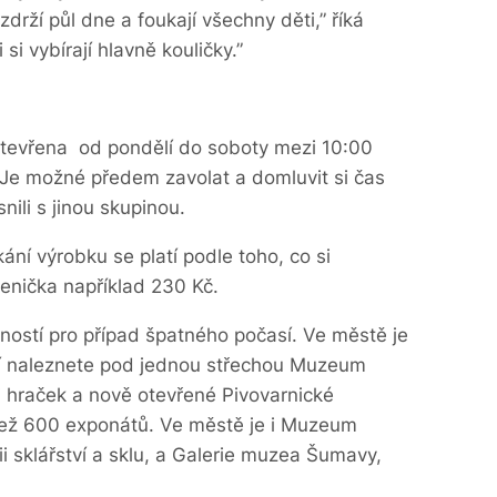
zdrží půl dne a foukají všechny děti,” říká
si vybírají hlavně kouličky.”
 otevřena od pondělí do soboty mezi 10:00
. Je možné předem zavolat a domluvit si čas
nili s jinou skupinou.
ání výrobku se platí podle toho, co si
lenička například 230 Kč.
ností pro případ špatného počasí. Ve městě je
í naleznete pod jednou střechou Muzeum
i hraček a nově otevřené Pivovarnické
než 600 exponátů. Ve městě je i Muzeum
ii sklářství a sklu, a Galerie muzea Šumavy,