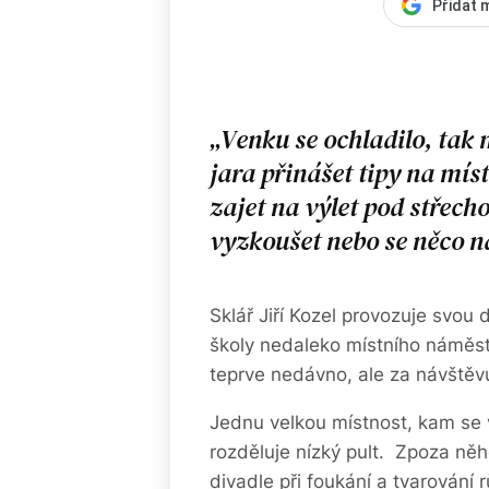
Přidat 
Venku se ochladilo, tak
jara přinášet tipy na mís
zajet na výlet pod střecho
vyzkoušet nebo se něco n
Sklář Jiří Kozel provozuje svou 
školy nedaleko místního náměstí
teprve nedávno, ale za návštěvu
Jednu velkou místnost, kam se 
rozděluje nízký pult. Zpoza ně
divadle při foukání a tvarování