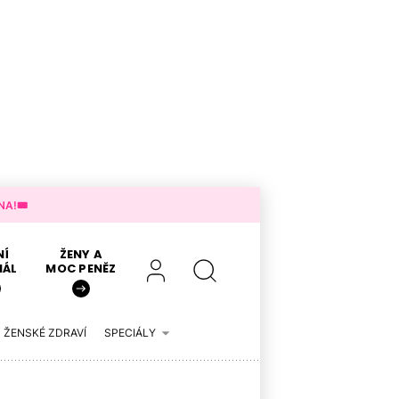
A!🎟️
NÍ
ŽENY A
IÁL
MOC PENĚZ
ŽENSKÉ ZDRAVÍ
SPECIÁLY