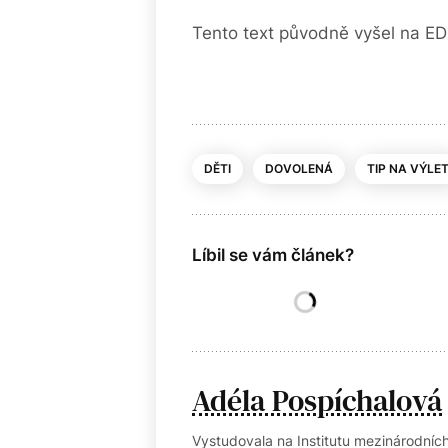
Tento text původně vyšel na ED
DĚTI
DOVOLENÁ
TIP NA VÝLE
Líbil se vám článek?
Adéla Pospíchalová
Vystudovala na Institutu mezinárodních