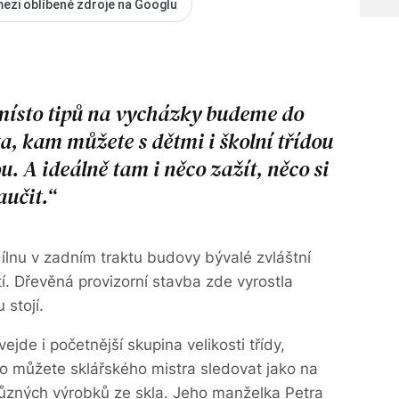
mezi oblíbené zdroje na Googlu
 místo tipů na vycházky budeme do
ta, kam můžete s dětmi i školní třídou
u. A ideálně tam i něco zažít, něco si
aučit.
dílnu v zadním traktu budovy bývalé zvláštní
. Dřevěná provizorní stavba zde vyrostla
 stojí.
vejde i počet
nější skupina velikosti třídy,
ho můžete sklářského mistra sledovat jako na
 různých výrobků ze skla. Jeho manželka Petra