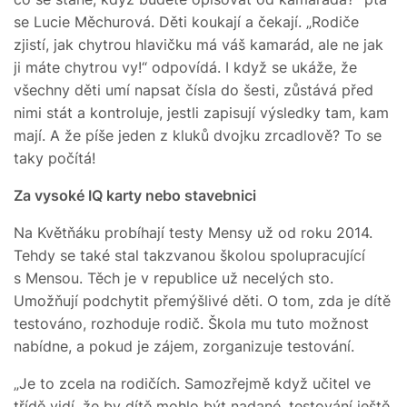
se Lucie Měchurová. Děti koukají a čekají. „Rodiče
zjistí, jak chytrou hlavičku má váš kamarád, ale ne jak
ji máte chytrou vy!“ odpovídá. I když se ukáže, že
všechny děti umí napsat čísla do šesti, zůstává před
nimi stát a kontroluje, jestli zapisují výsledky tam, kam
mají. A že píše jeden z kluků dvojku zrcadlově? To se
taky počítá!
Za vysoké IQ karty nebo stavebnici
Na Květňáku probíhají testy Mensy už od roku 2014.
Tehdy se také stal takzvanou školou spolupracující
s Mensou. Těch je v republice už necelých sto.
Umožňují podchytit přemýšlivé děti. O tom, zda je dítě
testováno, rozhoduje rodič. Škola mu tuto možnost
nabídne, a pokud je zájem, zorganizuje testování.
„Je to zcela na rodičích. Samozřejmě když učitel ve
třídě vidí, že by dítě mohlo být nadané, testování ještě