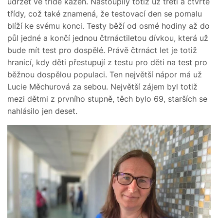
udržet ve třídě kázeň. Nastoupily totiž už třetí a čtvrté
třídy, což také znamená, že testovací den se pomalu
blíží ke svému konci. Testy běží od osmé hodiny až do
půl jedné a končí jednou čtrnáctiletou dívkou, která už
bude mít test pro dospělé. Právě čtrnáct let je totiž
hranicí, kdy děti přestupují z testu pro děti na test pro
běžnou dospělou populaci. Ten největší nápor má už
Lucie Měchurová za sebou. Největší zájem byl totiž
mezi dětmi z prvního stupně, těch bylo 69, starších se
nahlásilo jen deset.