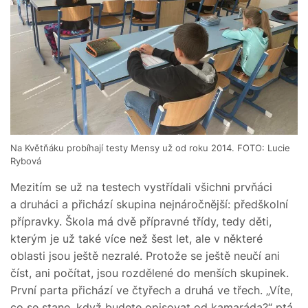
Na Květňáku probíhají testy Mensy už od roku 2014. FOTO: Lucie
Rybová
Mezitím se už na testech vystřídali všichni prvňáci
a druháci a přichází skupina nejnáročnější: předškolní
přípravky. Škola má dvě přípravné třídy, tedy děti,
kterým je už také více než šest let, ale v některé
oblasti jsou ještě nezralé. Protože se ještě neučí ani
číst, ani počítat, jsou rozdělené do menších skupinek.
První parta přichází ve čtyřech a druhá ve třech. „Víte,
co se stane, když budete opisovat od kamaráda?“ ptá