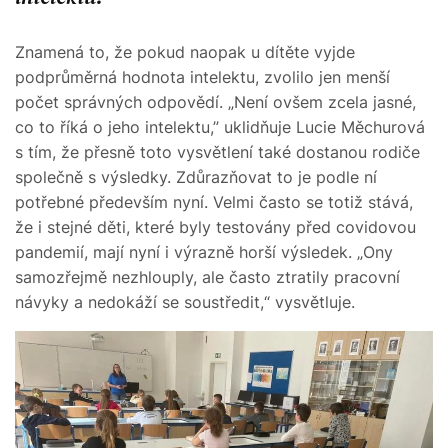
Znamená to, že pokud naopak u dítěte vyjde
podprůměrná hodnota intelektu, zvolilo jen menší
počet správných odpovědí. „Není ovšem zcela jasné,
co to říká o jeho intelektu,” uklidňuje Lucie Měchurová
s tím, že přesně toto vysvětlení také dostanou rodiče
společně s výsledky. Zdůrazňovat to je podle ní
potřebné především nyní. Velmi často se totiž stává,
že i stejné děti, které byly testovány před covidovou
pandemií, mají nyní i výrazně horší výsledek. „Ony
samozřejmě nezhlouply, ale často ztratily pracovní
návyky a nedokáží se soustředit,“ vysvětluje.