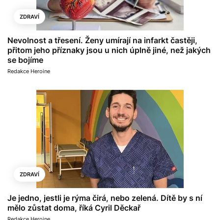
ZDRAVÍ
Nevolnost a třesení. Ženy umírají na infarkt častěji,
přitom jeho příznaky jsou u nich úplně jiné, než jakých
se bojíme
Redakce Heroine
ZDRAVÍ
Je jedno, jestli je rýma čirá, nebo zelená. Dítě by s ní
mělo zůstat doma, říká Cyril Děckař
Redakce Heroine