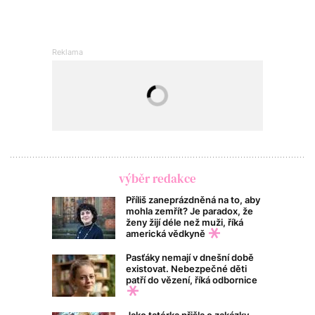
výběr redakce
Příliš zaneprázdněná na to, aby
mohla zemřít? Je paradox, že
ženy žijí déle než muži, říká
americká vědkyně
Pasťáky nemají v dnešní době
existovat. Nebezpečné děti
patří do vězení, říká odbornice
Jako tatérka přišla o zakázky,