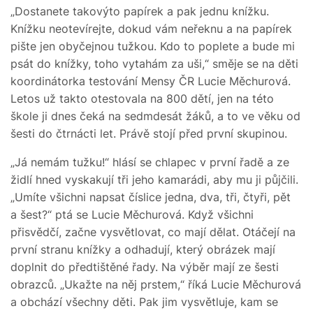
„Dostanete takovýto papírek a pak jednu knížku.
Knížku neotevírejte, dokud vám neřeknu a na papírek
pište jen obyčejnou tužkou. Kdo to poplete a bude mi
psát do knížky, toho vytahám za uši,“ směje se na děti
koordinátorka testování Mensy ČR Lucie Měchurová.
Letos už takto otestovala na 800 dětí, jen na této
škole ji dnes čeká na sedmdesát žáků, a to ve věku od
šesti do čtrnácti let. Právě stojí před první skupinou.
„Já nemám tužku!“ hlásí se chlapec v první řadě a ze
židlí hned vyskakují tři jeho kamarádi, aby mu ji půjčili.
„Umíte všichni napsat číslice jedna, dva, tři, čtyři, pět
a šest?“ ptá se Lucie Měchurová. Když všichni
přisvědčí, začne vysvětlovat, co mají dělat. Otáčejí na
první stranu knížky a odhadují, který obrázek mají
doplnit do předtištěné řady. Na výběr mají ze šesti
obrazců. „Ukažte na něj prstem,“ říká Lucie Měchurová
a obchází všechny děti. Pak jim vysvětluje, kam se