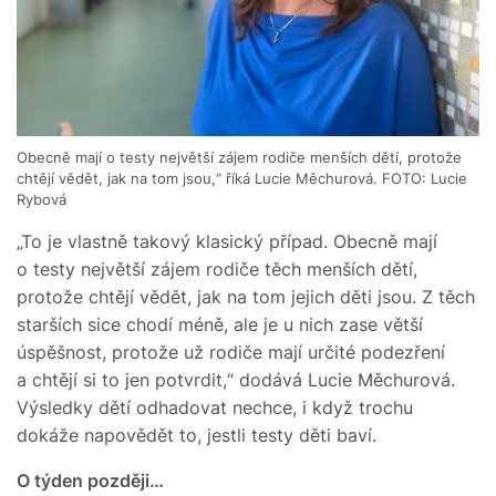
Obecně mají o testy největší zájem rodiče menších dětí, protože
chtějí vědět, jak na tom jsou,“ říká Lucie Měchurová. FOTO: Lucie
Rybová
„To je vlastně takový klasický případ. Obecně mají
o testy největší zájem rodiče těch menších dětí,
protože chtějí vědět, jak na tom jejich děti jsou. Z těch
starších sice chodí méně, ale je u nich zase větší
úspěšnost, protože už rodiče mají určité podezření
a chtějí si to jen potvrdit,“ dodává Lucie Měchurová.
Výsledky dětí odhadovat nechce, i když trochu
dokáže napovědět to, jestli testy děti baví.
O týden později…