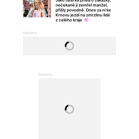
nečekaně jí zemřel manžel,
přišly povodně. Dnes za ní ke
Krnovu jezdí na zmrzlinu lidé
z celého kraje