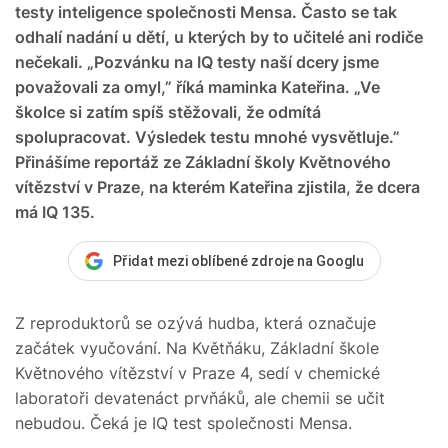
testy inteligence společnosti Mensa. Často se tak
odhalí nadání u dětí, u kterých by to učitelé ani rodiče
nečekali. „Pozvánku na IQ testy naší dcery jsme
považovali za omyl,” říká maminka Kateřina. „Ve
školce si zatím spíš stěžovali, že odmítá
spolupracovat. Výsledek testu mnohé vysvětluje.”
Přinášíme reportáž ze Základní školy Květnového
vítězství v Praze, na kterém Kateřina zjistila, že dcera
má IQ 135.
Přidat mezi oblíbené zdroje na Googlu
Z reproduktorů se ozývá hudba, která označuje
začátek vyučování. Na Květňáku, Základní škole
Květnového vítězství v Praze 4, sedí v chemické
laboratoři devatenáct prvňáků, ale chemii se učit
nebudou. Čeká je IQ test společnosti Mensa.