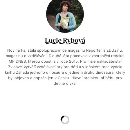
Lucie Rybová
Novinářka, stálá spolupracovnice magazínu Reportér a EDUzínu,
magazínu o vzdělávání. Dlouhá léta pracovala v zahraniční redakci
MF DNES, kterou opustila v roce 2015. Pro malé nakladatelství
Zvídavci vytváří vzdělávací hry pro děti a v loňském roce vydala
knihu Záhada jednoho dinosaura o jediném druhu dinosaura, který
byl objeven a popsán jen v Česku. Hlavní hrdinkou příběhu pro
děti je dívka.