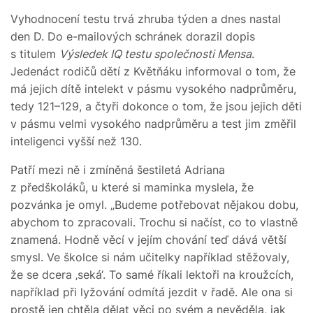
Vyhodnocení testu trvá zhruba týden a dnes nastal
den D. Do e-mailových schránek dorazil dopis
s titulem
Výsledek IQ testu společnosti Mensa
.
Jedenáct rodičů dětí z Květňáku informoval o tom, že
má jejich dítě intelekt v pásmu vysokého nadprůměru,
tedy 121–129, a čtyři dokonce o tom, že jsou jejich děti
v pásmu velmi vysokého nadprůměru a test jim změřil
inteligenci vyšší než 130.
Patří mezi ně i zmíněná šestiletá Adriana
z předškoláků, u které si maminka myslela, že
pozvánka je omyl. „Budeme potřebovat nějakou dobu,
abychom to zpracovali. Trochu si načíst, co to vlastně
znamená. Hodně věcí v jejím chování teď dává větší
smysl. Ve školce si nám učitelky například stěžovaly,
že se dcera ‚seká‘. To samé říkali lektoři na kroužcích,
například při lyžování odmítá jezdit v řadě. Ale ona si
prostě jen chtěla dělat věci po svém a nevěděla, jak