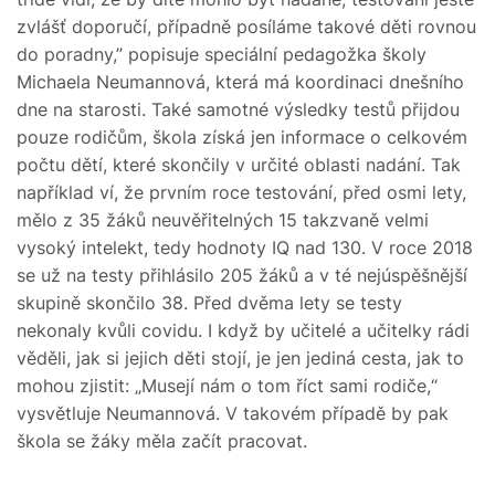
zvlášť doporučí, případně posíláme takové děti rovnou
do poradny,” popisuje speciální pedagožka školy
Michaela Neumannová, která má koordinaci dnešního
dne na starosti. Také samotné výsledky testů přijdou
pouze rodičům, škola získá jen informace o celkovém
počtu dětí, které skončily v určité oblasti nadání. Tak
například ví, že prvním roce testování, před osmi lety,
mělo z 35 žáků neuvěřitelných 15 takzvaně velmi
vysoký intelekt, tedy hodnoty IQ nad 130. V roce 2018
se už na testy přihlásilo 205 žáků a v té nejúspěšnější
skupině skončilo 38. Před dvěma lety se testy
nekonaly kvůli covidu. I když by učitelé a učitelky rádi
věděli, jak si jejich děti stojí, je jen jediná cesta, jak to
mohou zjistit: „Musejí nám o tom říct sami rodiče,“
vysvětluje Neumannová. V takovém případě by pak
škola se žáky měla začít pracovat.