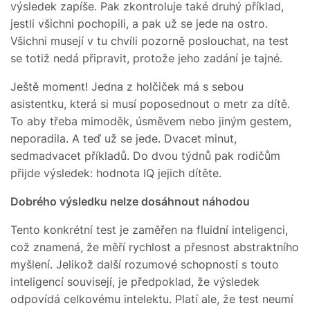
výsledek zapíše. Pak zkontroluje také druhý příklad,
jestli všichni pochopili, a pak už se jede na ostro.
Všichni musejí v tu chvíli pozorně poslouchat, na test
se totiž nedá připravit, protože jeho zadání je tajné.
Ještě moment! Jedna z holčiček má s sebou
asistentku, která si musí poposednout o metr za dítě.
To aby třeba mimoděk, úsměvem nebo jiným gestem,
neporadila. A teď už se jede. Dvacet minut,
sedmadvacet příkladů. Do dvou týdnů pak rodičům
přijde výsledek: hodnota IQ jejich dítěte.
Dobrého výsledku nelze dosáhnout náhodou
Tento konkrétní test je zaměřen na fluidní inteligenci,
což znamená, že měří rychlost a přesnost abstraktního
myšlení. Jelikož další rozumové schopnosti s touto
inteligencí souvisejí, je předpoklad, že výsledek
odpovídá celkovému intelektu. Platí ale, že test neumí