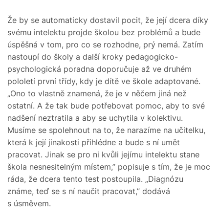
Že by se automaticky dostavil pocit, že její dcera díky
svému intelektu projde školou bez problémů a bude
úspěšná v tom, pro co se rozhodne, prý nemá. Zatím
nastoupí do školy a další kroky pedagogicko-
psychologická poradna doporučuje až ve druhém
pololetí první třídy, kdy je dítě ve škole adaptované.
„Ono to vlastně znamená, že je v něčem jiná než
ostatní. A že tak bude potřebovat pomoc, aby to své
nadšení neztratila a aby se uchytila v kolektivu.
Musíme se spolehnout na to, že narazíme na učitelku,
která k její jinakosti přihlédne a bude s ní umět
pracovat. Jinak se pro ni kvůli jejímu intelektu stane
škola nesnesitelným místem,” popisuje s tím, že je moc
ráda, že dcera tento test postoupila. „Diagnózu
známe, teď se s ní naučit pracovat,” dodává
s úsměvem.