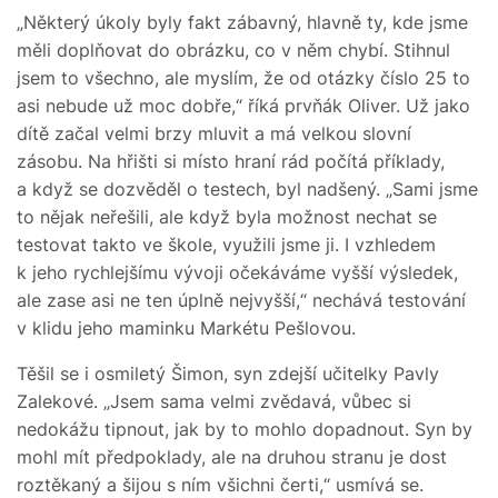
„Některý úkoly byly fakt zábavný, hlavně ty, kde jsme
měli doplňovat do obrázku, co v něm chybí. Stihnul
jsem to všechno, ale myslím, že od otázky číslo 25 to
asi nebude už moc dobře,“ říká prvňák Oliver. Už jako
dítě začal velmi brzy mluvit a má velkou slovní
zásobu. Na hřišti si místo hraní rád počítá příklady,
a když se dozvěděl o testech, byl nadšený. „Sami jsme
to nějak neřešili, ale když byla možnost nechat se
testovat takto ve škole, využili jsme ji. I vzhledem
k jeho rychlejšímu vývoji očekáváme vyšší výsledek,
ale zase asi ne ten úplně nejvyšší,“ nechává testování
v klidu jeho maminku Markétu Pešlovou.
Těšil se i osmiletý Šimon, syn zdejší učitelky Pavly
Zalekové. „Jsem sama velmi zvědavá, vůbec si
nedokážu tipnout, jak by to mohlo dopadnout. Syn by
mohl mít předpoklady, ale na druhou stranu je dost
roztěkaný a šijou s ním všichni čerti,“ usmívá se.