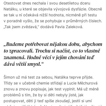
Otestovat dnes nechala i svou desetiletou dceru
Natálku, u které se objevila vývojová dysfázie. Obecně
se tak u ní očekává nižší hodnota, nicméně při testu
v poradně vyšlo, že se pohybuje v průměrných číslech.
„Tak jsem zvědavá,“ dodává Pavla Zaleková.
Budeme potřebovat nějakou dobu, abychom
to zpracovali. Trochu si načíst, co to vlastně
znamená. Hodně věcí v jejím chování teď
dává větší smysl.
Šimon už má test za sebou, Natálka teprve přijde.
Třídy se v učebně chemie střídají a Lucie Měchurová
znovu a znovu popisuje, jak test vyplnit. Má už méně
problémů s tím, že by si děti nebyly jisté, jak
postupovat, děti ji teď spíše zkoušejí, jestli si umí