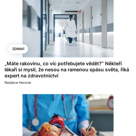
ZDRAVÍ
„Máte rakovinu, co víc potřebujete vědět?“ Někteří
lékaři si myslí, že nesou na ramenou spásu světa, říká
expert na zdravotnictví
Redakce Heroine