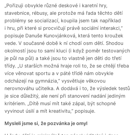
„Pořizuji obvykle různé deskové i karetní hry,
stavebnice, rébusy, ale protože má řada těchto dětí
problémy se socializací, koupila jsem tak například
i hru, při které si procvičují právě sociální interakci,“
popisuje Danuše Kunovjánková, která tento kroužek
vede. V současné době k ní chodí osm dětí. Shodou
okolností jsou to samí kluci (i když poměr testovaných
je půl na půl) a také jsou to vlastně jen děti do třetí
třídy. „U starších možná hraje roli to, že se chtějí třeba
více věnovat sportu a v páté třídě nám obvykle
odcházejí na gymnázia,“ vysvětluje věkovou
nerovnováhu učitelka. A dodává i to, že výsledek testů
je sice důležitý, ale není při stanovení nadání jediným
kritériem. „Dítě musí mít také zápal, být schopné
vyvinout úsilí a mít kreativitu,“ popisuje.
Mysleli jsme si, že pozvánka je omyl