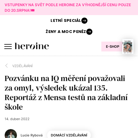
VSTUPENKY NA SVĚT PODLE HEROINE ZA VÝHODNĚJŠÍ CENU POUZE
DO 20.SRPNA!🎟️
LETNÍ
SPECIÁL
ŽENY A
MOC PENĚZ
E-SHOP
VZDĚLÁVÁNÍ
Pozvánku na IQ měření považovali
za omyl, výsledek ukázal 135.
Reportáž z Mensa testů na základní
škole
14. duben 2022
Lucie Rybová
DOMÁCÍ VZDĚLÁVÁNÍ