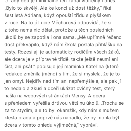
U řady dětí je minimálně ten zápal viditelný i dnes.
„Bylo to skvělý! Ale ke konci už dost těžký,“ říká
šestiletá Adriana, když opouští třídu s plyšákem
v ruce. Na to jí Lucie Měchurová odpovídá, že si
z toho nemá nic dělat, protože u těch posledních
úkolů by se zapotila i ona sama. „Mě upřímně řečeno
dost překvapilo, když nám škola poslala přihlášku na
testy. Rozesílají je automaticky rodičům všech žáků,
ale dcera je v přípravné třídě, takže ještě neumí ani
číst, ani psát,” popisuje její maminka Kateřina (které
redakce změnila jméno) s tím, že si myslela, že je to
jen omyl. Nejdřív nad tím ani nepřemýšlela, ale pak jí
to nedalo a zkusila dceři ukázat cvičný test, který
našla na webových stránkách Mensy. A dcera
s přehledem vyřešila drtivou většinu úkolů. „Trochu se
za to stydím, ale to byl okamžik, kdy nám s mužem
klesla brada a poprvé nás napadlo, že by mohla být
dcera v tomto ohledu výjimečná,” vypráví.