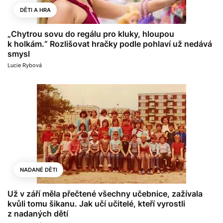
DĚTI A HRA
„Chytrou sovu do regálu pro kluky, hloupou
k holkám.“ Rozlišovat hračky podle pohlaví už nedává
smysl
Lucie Rybová
NADANÉ DĚTI
Už v září měla přečtené všechny učebnice, zažívala
kvůli tomu šikanu. Jak učí učitelé, kteří vyrostli
z nadaných dětí