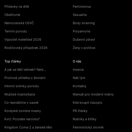
Přídavky na dítě
Feminismus
Ošetřovné
Sexualita
Nemocenská OSVČ
Body shaming
Termín porodu
Polyamorie
Výpočet mateřské 2026
Duševní zdraví
Rodičovský příspěvek 2026
Ženy v politice
Top články
O nás
A jak se těší tatínek? Není…
Inzerce
Protivná učitelka o školách
Náš tým
Intimní snímky porodu
Kontakty
Mužská masturbace
Manuál pro moderní mámy
Co nesnášíme v sauně
Kde koupit časopis
Korejské zombie masky
PR články
Kvíz: Poznáte narcistu?
Rubriky a štítky
Kingdom Come 2 a ženské tělo
Feministický slovník