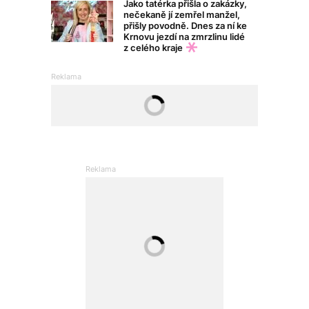
Jako tatérka přišla o zakázky,
nečekaně jí zemřel manžel,
přišly povodně. Dnes za ní ke
Krnovu jezdí na zmrzlinu lidé
z celého kraje