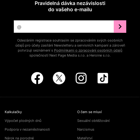
Pravidelná dávka nezávislosti
do vašeho e‑mailu
Odesláním registrace souhlasím se zpracováním svých osobních
údajů pro účely zasílání Newsletteru a servisních kampaní a zároveň
potvrzuji seznámení s
Podmínkami o zpracování osobních údajů
společností Next Page Media s.r.o. a Heroine s.r.o.
Kalkulačky
O čem se mluví
Výpočet plodných dnů
Sexuální obtěžování
Podpora v nezaměstnanosti
Narcismus
Nárok na porodné
Mateřství