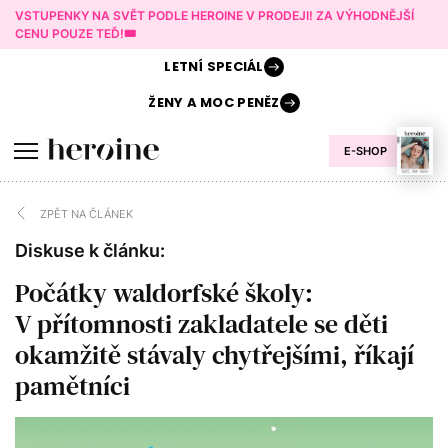
VSTUPENKY NA SVĚT PODLE HEROINE V PRODEJI! ZA VÝHODNĚJŠÍ
CENU POUZE TEĎ!🎟️
LETNÍ
SPECIÁL
ŽENY A
MOC PENĚZ
E-SHOP
ZPĚT NA ČLÁNEK
Diskuse k článku:
Počátky waldorfské školy:
V přítomnosti zakladatele se děti
okamžitě stávaly chytřejšími, říkají
pamětníci