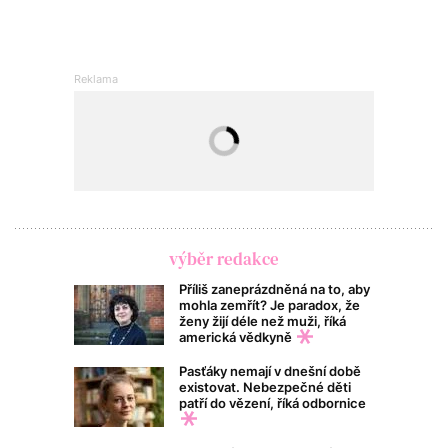
výběr redakce
Příliš zaneprázdněná na to, aby
mohla zemřít? Je paradox, že
ženy žijí déle než muži, říká
americká vědkyně
Pasťáky nemají v dnešní době
existovat. Nebezpečné děti
patří do vězení, říká odbornice