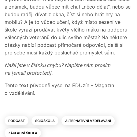
a známek, budou vůbec mít chuť „něco dělat“, nebo se
budou raději dívat z okna, číst si nebo hrát hry na
mobilu? A je to vůbec učení, když místo sezení ve
škole vyrazí prodávat květy vlčího máku na podporu
válečných veteránů do ulic svého města? Na některé
otázky nabízí podcast přímočaré odpovědi, další si
pro sebe musí každý posluchač promyslet sám.
Našli jste v článku chybu? Napište nám prosím
na
[email protected]
.
Tento text původně vyšel na EDUzín - Magazín
o vzdělávání.
PODCAST
SCIOŠKOLA
ALTERNATIVNÍ VZDĚLÁVÁNÍ
ZÁKLADNÍ ŠKOLA