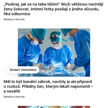
„Podívej, jak se na tebe těším!“ Muži většinou nechtějí
ženy šokovat, intimní fotky posílají z jiného důvodu,
říká odbornice
Redakce Heroine
ŽENSKÝ ORGASMUS
Měl to být banální zákrok, navždy je ale připravil
o rozkoš. Příběhy žen, kterým lékaři nepomohli –
a nevěřili
Redakce Heroine