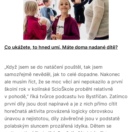
Co ukážete, to hned umí. Máte doma nadané dítě?
„Když jsem se do natáčení pouštěl, tak jsem
samozřejmě nevěděl, jak to celé dopadne. Nakonec
ale musím říct, že se moc věcí ani nepokazilo a první
školní rok v kolínské ScioŠkole proběhl relativně
v pohodě,“ říká tvůrce podcastu Ivo Bystřičan. Zatímco
první díly jsou dost napínavé a je z nich přímo cítit
horečnatá aktivita provázená logicky obrovskou
únavou a nejistotou, díly závěrečné jsou v podstatě
polabským sluncem prozářená idylka. Dětem se