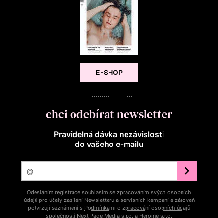
E-SHOP
chci odebírat newsletter
Pravidelná dávka nezávislosti
do vašeho e‑mailu
Odesláním registrace souhlasím se zpracováním svých osobních
údajů pro účely zasílání Newsletteru a servisních kampaní a zároveň
potvrzuji seznámení s
Podmínkami o zpracování osobních údajů
společností Next Page Media s.r.o. a Heroine s.r.o.