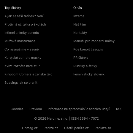
Top články
O nás
A jak se těší tatínek? Není…
Inzerce
Protivná učitelka o školách
Náš tým
Intimní snímky porodu
Kontakty
Mužská masturbace
Manuál pro moderní mámy
Co nesnášíme v sauně
Kde koupit časopis
Korejské zombie masky
PR články
Kvíz: Poznáte narcistu?
Rubriky a štítky
Kingdom Come 2 a ženské tělo
Feministický slovník
Bossing: jak se bránit
Cookies
Pravidla
Informace ke zpracování osobních údajů
RSS
© 2026 Heroine, s.r.o. | ISSN 2694 - 7072
Finmag.cz
Peníze.cz
Ušetři.peníze.cz
Peniaze.sk