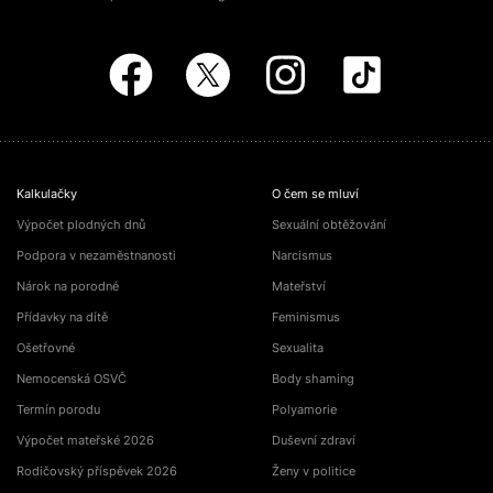
Kalkulačky
O čem se mluví
Výpočet plodných dnů
Sexuální obtěžování
Podpora v nezaměstnanosti
Narcismus
Nárok na porodné
Mateřství
Přídavky na dítě
Feminismus
Ošetřovné
Sexualita
Nemocenská OSVČ
Body shaming
Termín porodu
Polyamorie
Výpočet mateřské 2026
Duševní zdraví
Rodičovský příspěvek 2026
Ženy v politice