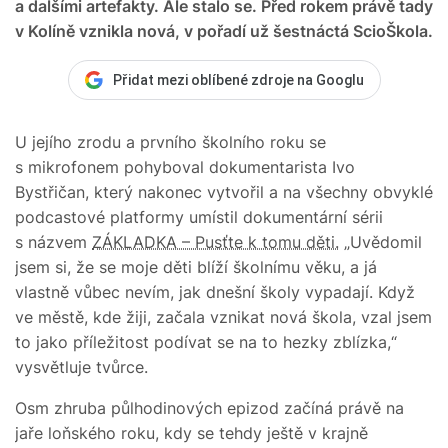
a dalšími artefakty. Ale stalo se. Před rokem právě tady
v Kolíně vznikla nová, v pořadí už šestnáctá ScioŠkola.
Přidat mezi oblíbené zdroje na Googlu
U jejího zrodu a prvního školního roku se
s mikrofonem pohyboval dokumentarista Ivo
Bystřičan, který nakonec vytvořil a na všechny obvyklé
podcastové platformy umístil dokumentární sérii
s názvem
ZÁKLADKA – Pusťte k tomu děti.
„Uvědomil
jsem si, že se moje děti blíží školnímu věku, a já
vlastně vůbec nevím, jak dnešní školy vypadají. Když
ve městě, kde žiji, začala vznikat nová škola, vzal jsem
to jako příležitost podívat se na to hezky zblízka,“
vysvětluje tvůrce.
Osm zhruba půlhodinových epizod začíná právě na
jaře loňského roku, kdy se tehdy ještě v krajně