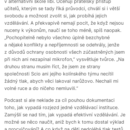
v alternativní škole líbí. Oceňují přátelský přístup
učitelů, kterým se tady říká průvodci, chválí si i větší
svobodu a možnost zvolit si, jak probíhá jejich
vzdělávání. A překvapivě nemají pocit, že když nejsou
nuceny k výkonům, naučí se toho méně, spíš naopak.
„Pochopitelně nebylo všechno úplně bezchybné
a nějaké konflikty a nepříjemnosti se odehrály, jenže
z důvodů ochrany osobnosti všech zúčastněných jsem
při nich ani nezapínal mikrofon,“ vysvětluje tvůrce. „Na
druhou stranu musím říct, že jsem ze strany
společnosti Scio ani jejího kolínského týmu necítil
žádný tlak, abych věci lakoval narůžovo. Nechali mi
volné ruce a do ničeho nemluvili.“
Podcast si ale neklade za cíl pouhou dokumentaci
toho, jak vypadá rozjezd jedné vzdělávací instituce.
Zamýšlí se nad tím, jak vypadá efektivní vzdělávání. Je
možné se něco naučit, aniž bych k tomu dostal výklad
a procvičování? A co když na děti nedoléhá tlak testů