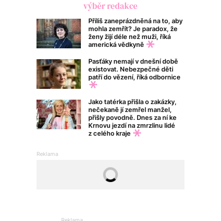
výběr redakce
Příliš zaneprázdněná na to, aby
mohla zemřít? Je paradox, že
ženy žijí déle než muži, říká
americká vědkyně
Pasťáky nemají v dnešní době
existovat. Nebezpečné děti
patří do vězení, říká odbornice
Jako tatérka přišla o zakázky,
nečekaně jí zemřel manžel,
přišly povodně. Dnes za ní ke
Krnovu jezdí na zmrzlinu lidé
z celého kraje