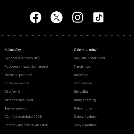
Kalkulačky
O čem se mluví
Výpočet plodných dnů
Sexuální obtěžování
Podpora v nezaměstnanosti
Narcismus
Nárok na porodné
Mateřství
Přídavky na dítě
Feminismus
Ošetřovné
Sexualita
Nemocenská OSVČ
Body shaming
Termín porodu
Polyamorie
Výpočet mateřské 2026
Duševní zdraví
Rodičovský příspěvek 2026
Ženy v politice