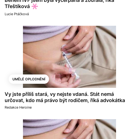
Během IVF jsem byla vyčerpaná a zoufalá, říká
Třeštíková
Lucie Ptáčková
UMĚLÉ OPLODNĚNÍ
Vy jste příliš stará, vy nejste vdaná. Stát nemá
určovat, kdo má právo být rodičem, říká advokátka
Redakce Heroine