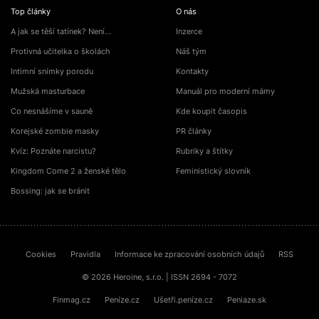
Top články
O nás
A jak se těší tatínek? Není…
Inzerce
Protivná učitelka o školách
Náš tým
Intimní snímky porodu
Kontakty
Mužská masturbace
Manuál pro moderní mámy
Co nesnášíme v sauně
Kde koupit časopis
Korejské zombie masky
PR články
Kvíz: Poznáte narcistu?
Rubriky a štítky
Kingdom Come 2 a ženské tělo
Feministický slovník
Bossing: jak se bránit
Cookies
Pravidla
Informace ke zpracování osobních údajů
RSS
© 2026 Heroine, s.r.o. | ISSN 2694 - 7072
Finmag.cz
Peníze.cz
Ušetři.peníze.cz
Peniaze.sk