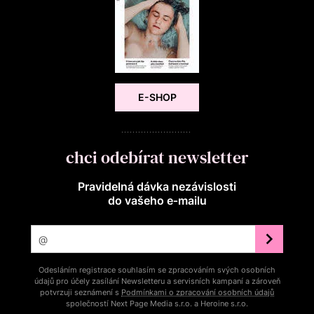
E-SHOP
chci odebírat newsletter
Pravidelná dávka nezávislosti
do vašeho e‑mailu
Odesláním registrace souhlasím se zpracováním svých osobních
údajů pro účely zasílání Newsletteru a servisních kampaní a zároveň
potvrzuji seznámení s
Podmínkami o zpracování osobních údajů
společností Next Page Media s.r.o. a Heroine s.r.o.