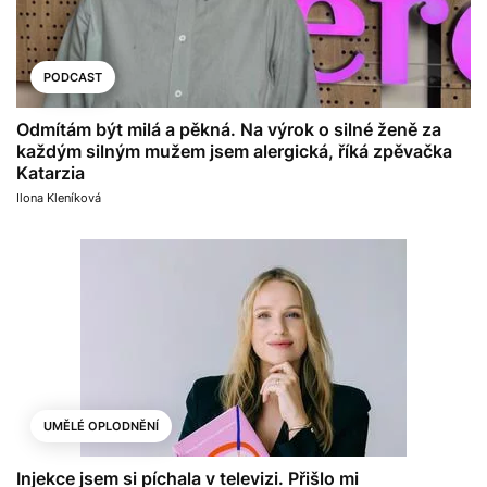
PODCAST
Odmítám být milá a pěkná. Na výrok o silné ženě za
každým silným mužem jsem alergická, říká zpěvačka
Katarzia
Ilona Kleníková
UMĚLÉ OPLODNĚNÍ
Injekce jsem si píchala v televizi. Přišlo mi