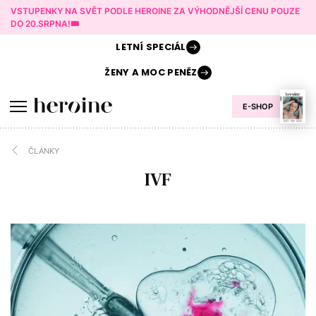
VSTUPENKY NA SVĚT PODLE HEROINE ZA VÝHODNĚJŠÍ CENU POUZE
DO 20.SRPNA!🎟️
LETNÍ
SPECIÁL
ŽENY A
MOC PENĚZ
E-SHOP
ČLÁNKY
IVF