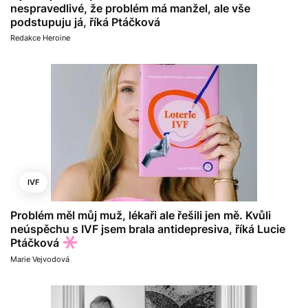
nespravedlivé, že problém má manžel, ale vše
podstupuju já, říká Ptáčková
Redakce Heroine
IVF
Problém měl můj muž, lékaři ale řešili jen mě. Kvůli
neúspěchu s IVF jsem brala antidepresiva, říká Lucie
Ptáčková
Marie Vejvodová