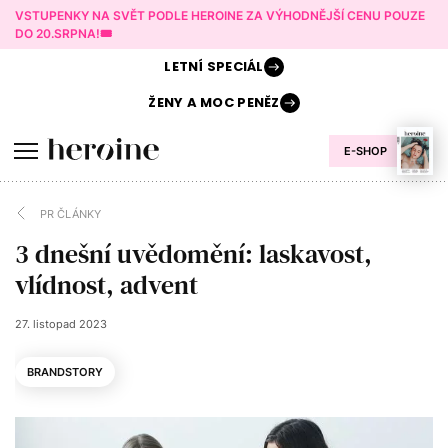
VSTUPENKY NA SVĚT PODLE HEROINE ZA VÝHODNĚJŠÍ CENU POUZE
DO 20.SRPNA!🎟️
LETNÍ
SPECIÁL
ŽENY A
MOC PENĚZ
E-SHOP
PR ČLÁNKY
3 dnešní uvědomění: laskavost,
vlídnost, advent
27. listopad 2023
BRANDSTORY