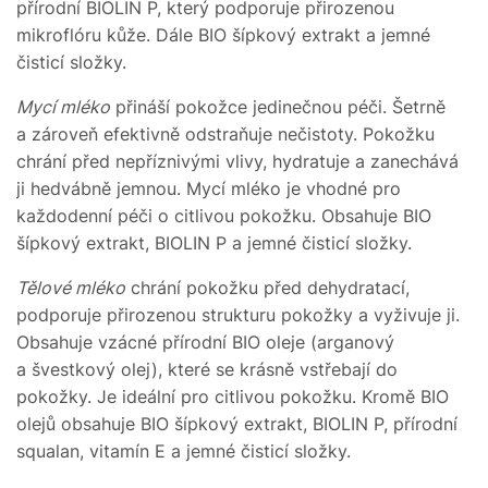
přírodní BIOLIN P, který podporuje přirozenou
mikroflóru kůže. Dále BIO šípkový extrakt a jemné
čisticí složky.
Mycí mléko
přináší pokožce jedinečnou péči. Šetrně
a zároveň efektivně odstraňuje nečistoty. Pokožku
chrání před nepříznivými vlivy, hydratuje a zanechává
ji hedvábně jemnou. Mycí mléko je vhodné pro
každodenní péči o citlivou pokožku. Obsahuje BIO
šípkový extrakt, BIOLIN P a jemné čisticí složky.
Tělové mléko
chrání pokožku před dehydratací,
podporuje přirozenou strukturu pokožky a vyživuje ji.
Obsahuje vzácné přírodní BIO oleje (arganový
a švestkový olej), které se krásně vstřebají do
pokožky. Je ideální pro citlivou pokožku. Kromě BIO
olejů obsahuje BIO šípkový extrakt, BIOLIN P, přírodní
squalan, vitamín E a jemné čisticí složky.