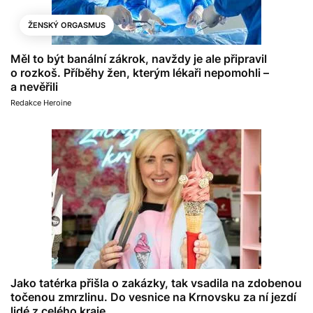
ŽENSKÝ ORGASMUS
Měl to být banální zákrok, navždy je ale připravil
o rozkoš. Příběhy žen, kterým lékaři nepomohli –
a nevěřili
Redakce Heroine
Jako tatérka přišla o zakázky, tak vsadila na zdobenou
točenou zmrzlinu. Do vesnice na Krnovsku za ní jezdí
lidé z celého kraje