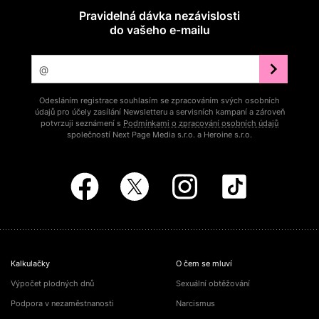
Pravidelná dávka nezávislosti
do vašeho e‑mailu
Odesláním registrace souhlasím se zpracováním svých osobních
údajů pro účely zasílání Newsletteru a servisních kampaní a zároveň
potvrzuji seznámení s
Podmínkami o zpracování osobních údajů
společností Next Page Media s.r.o. a Heroine s.r.o.
Kalkulačky
O čem se mluví
Výpočet plodných dnů
Sexuální obtěžování
Podpora v nezaměstnanosti
Narcismus