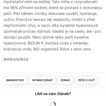
Hydratační mist na obličej
. Tato mlha v rozprašovači
má 99% přírodní složení, které se postará o dokonalou
péči. Pleť během chvilky dokonale osvěží, hydratuje,
vyživí. Pokožce navrací její elasticitu, chrání ji před
nepříznivými vlivy, a navíc díky kyselině hyaluronové
zpomaluje proces stárnutí. Ideální je na cesty, ale i pro
domácí použití. Mezi účinné látky patří kyselina
hyaluronová, BIOLIN P, mořská voda s minerály,
kokosová voda, BIO organická šťáva z aloe vera.
www.oncle.cz
BRANDSTORY
INTIMNÍ ZDRAVÍ
ZDRAVÍ
PÉČE O PLEŤ
Líbil se vám článek?