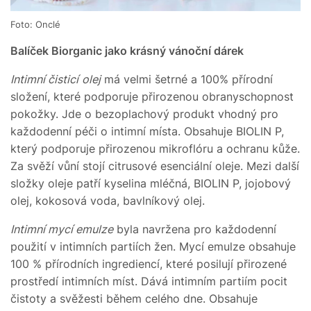
Foto: Onclé
Balíček Biorganic jako krásný vánoční dárek
Intimní čisticí
olej
má velmi šetrné a 100% přírodní
složení, které podporuje přirozenou obranyschopnost
pokožky. Jde o bezoplachový produkt vhodný pro
každodenní péči o intimní místa. Obsahuje BIOLIN P,
který podporuje přirozenou mikroflóru a ochranu kůže.
Za svěží vůní stojí citrusové esenciální oleje. Mezi další
složky oleje patří kyselina mléčná, BIOLIN P, jojobový
olej, kokosová voda, bavlníkový olej.
Intimní mycí emulze
byla navržena pro každodenní
použití v intimních partiích žen. Mycí emulze obsahuje
100 % přírodních ingrediencí, které posilují přirozené
prostředí intimních míst. Dává intimním partiím pocit
čistoty a svěžesti během celého dne. Obsahuje