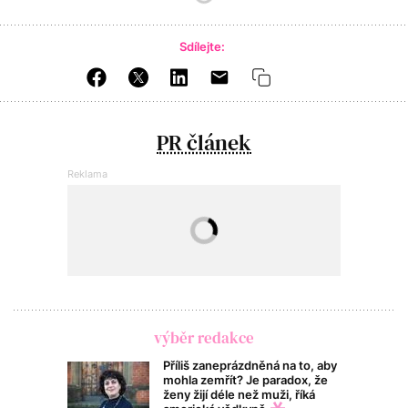
Sdílejte:
PR článek
výběr redakce
Příliš zaneprázdněná na to, aby
mohla zemřít? Je paradox, že
ženy žijí déle než muži, říká