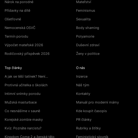
Nárok na porodné
Mateřství
Přídavky na dítě
Feminismus
Ošetřovné
Sexualita
Nemocenská OSVČ
Body shaming
Termín porodu
Polyamorie
Výpočet mateřské 2026
Duševní zdraví
Rodičovský příspěvek 2026
Ženy v politice
Top články
O nás
A jak se těší tatínek? Není…
Inzerce
Protivná učitelka o školách
Náš tým
Intimní snímky porodu
Kontakty
Mužská masturbace
Manuál pro moderní mámy
Co nesnášíme v sauně
Kde koupit časopis
Korejské zombie masky
PR články
Kvíz: Poznáte narcistu?
Rubriky a štítky
Kingdom Come 2 a ženské tělo
Feministický slovník