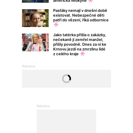
americká vědkyně
Pasťáky nemají v dnešní době
existovat. Nebezpečné děti
patří do vězení, říká odbornice
Jako tatérka přišla o zakázky,
nečekaně jí zemřel manžel,
přišly povodně. Dnes za ní ke
Krnovu jezdí na zmrzlinu lidé
z celého kraje