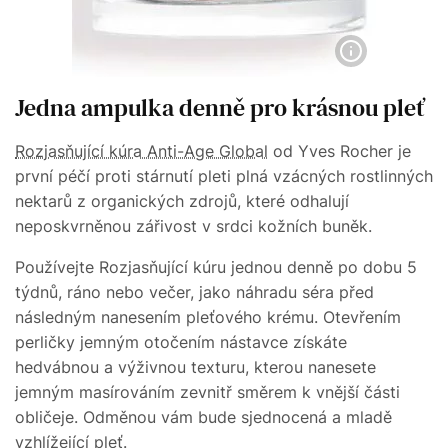
Jedna ampulka denně pro krásnou pleť
Rozjasňující kúra Anti-Age Global
od Yves Rocher je
první péčí proti stárnutí pleti plná vzácných rostlinných
nektarů z organických zdrojů, které odhalují
neposkvrněnou zářivost v srdci kožních buněk.
Používejte Rozjasňující kúru jednou denně po dobu 5
týdnů, ráno nebo večer, jako náhradu séra před
následným nanesením pleťového krému. Otevřením
perličky jemným otočením nástavce získáte
hedvábnou a výživnou texturu, kterou nanesete
jemným masírováním zevnitř směrem k vnější části
obličeje. Odměnou vám bude sjednocená a mladě
vzhlížející pleť.