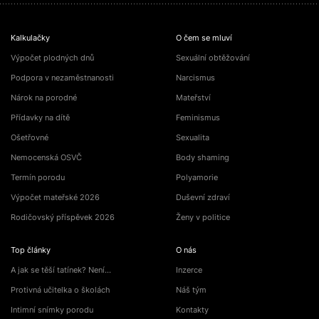
Kalkulačky
O čem se mluví
Výpočet plodných dnů
Sexuální obtěžování
Podpora v nezaměstnanosti
Narcismus
Nárok na porodné
Mateřství
Přídavky na dítě
Feminismus
Ošetřovné
Sexualita
Nemocenská OSVČ
Body shaming
Termín porodu
Polyamorie
Výpočet mateřské 2026
Duševní zdraví
Rodičovský příspěvek 2026
Ženy v politice
Top články
O nás
A jak se těší tatínek? Není…
Inzerce
Protivná učitelka o školách
Náš tým
Intimní snímky porodu
Kontakty