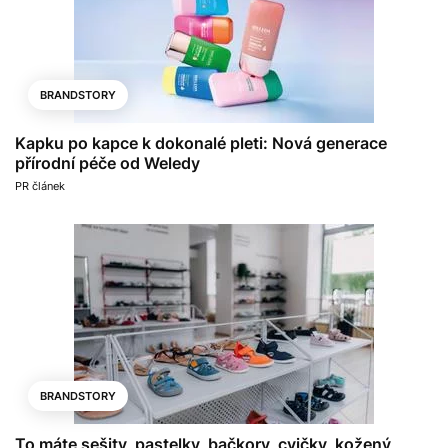
BRANDSTORY
Kapku po kapce k dokonalé pleti: Nová generace
přírodní péče od Weledy
PR článek
BRANDSTORY
To máte sešity, pastelky, bačkory, cvičky, kožený