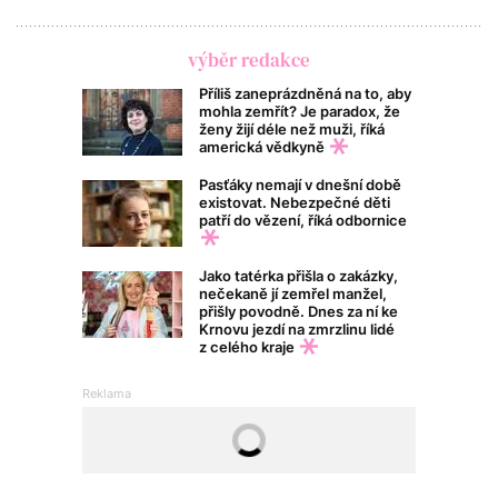
výběr redakce
Příliš zaneprázdněná na to, aby
mohla zemřít? Je paradox, že
ženy žijí déle než muži, říká
americká vědkyně
Pasťáky nemají v dnešní době
existovat. Nebezpečné děti
patří do vězení, říká odbornice
Jako tatérka přišla o zakázky,
nečekaně jí zemřel manžel,
přišly povodně. Dnes za ní ke
Krnovu jezdí na zmrzlinu lidé
z celého kraje