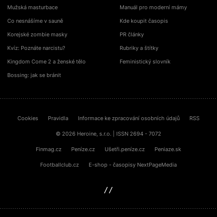
Mužská masturbace
Manuál pro moderní mámy
Co nesnášíme v sauně
Kde koupit časopis
Korejské zombie masky
PR články
Kvíz: Poznáte narcistu?
Rubriky a štítky
Kingdom Come 2 a ženské tělo
Feministický slovník
Bossing: jak se bránit
Cookies
Pravidla
Informace ke zpracování osobních údajů
RSS
© 2026 Heroine, s.r.o. | ISSN 2694 - 7072
Finmag.cz
Peníze.cz
Ušetři.peníze.cz
Peniaze.sk
Footballclub.cz
E-shop - časopisy NextPageMedia
sinfin.digital