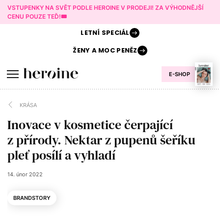
VSTUPENKY NA SVĚT PODLE HEROINE V PRODEJI! ZA VÝHODNĚJŠÍ
CENU POUZE TEĎ!🎟️
LETNÍ
SPECIÁL
ŽENY A
MOC PENĚZ
E-SHOP
KRÁSA
Inovace v kosmetice čerpající
z přírody. Nektar z pupenů šeříku
pleť posílí a vyhladí
14. únor 2022
BRANDSTORY