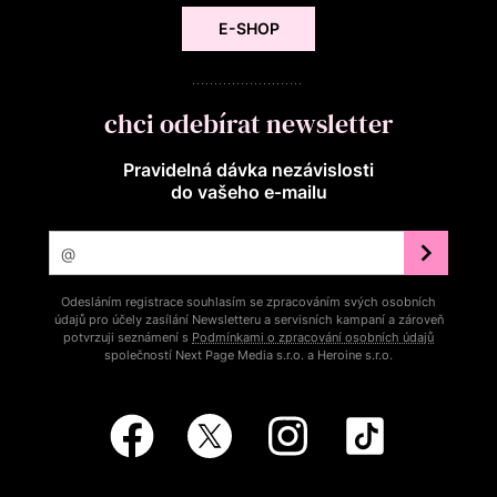
E-SHOP
chci odebírat newsletter
Pravidelná dávka nezávislosti
do vašeho e‑mailu
Odesláním registrace souhlasím se zpracováním svých osobních
údajů pro účely zasílání Newsletteru a servisních kampaní a zároveň
potvrzuji seznámení s
Podmínkami o zpracování osobních údajů
společností Next Page Media s.r.o. a Heroine s.r.o.