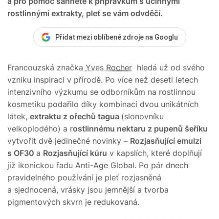
a pro pomoc sáhnete k přípravkům s účinnými
rostlinnými extrakty, pleť se vám odvděčí.
Přidat mezi oblíbené zdroje na Googlu
Francouzská značka
Yves Rocher
hledá už od svého
vzniku inspiraci v přírodě. Po více než deseti letech
intenzivního výzkumu se odborníkům na rostlinnou
kosmetiku podařilo díky kombinaci dvou unikátních
látek,
extraktu z ořechů tagua
(slonovníku
velkoplodého) a r
ostlinnému nektaru z pupenů šeříku
vytvořit dvě jedinečné novinky –
Rozjasňující emulzi
s OF30
a
Rozjasňující kúru
v kapslích, které doplňují
již ikonickou řadu Anti-Age Global. Po pár dnech
pravidelného používání je pleť rozjasněná
a sjednocená, vrásky jsou jemnější a tvorba
pigmentových skvrn je redukovaná.