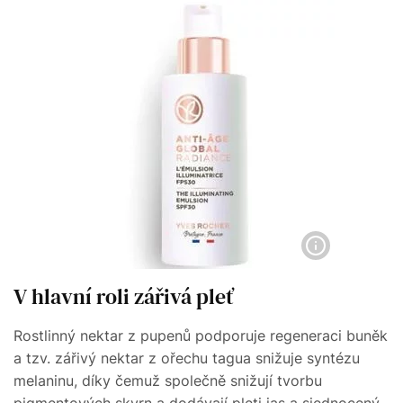
V hlavní roli zářivá pleť
Rostlinný nektar z pupenů podporuje regeneraci buněk
a tzv. zářivý nektar z ořechu tagua snižuje syntézu
melaninu, díky čemuž společně snižují tvorbu
pigmentových skvrn a dodávají pleti jas a sjednocený