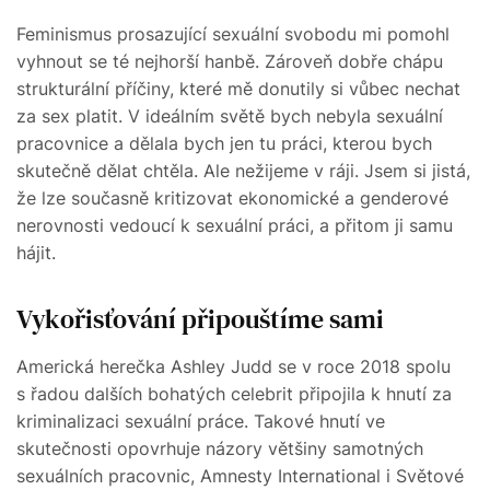
Feminismus prosazující sexuální svobodu mi pomohl
vyhnout se té nejhorší hanbě. Zároveň dobře chápu
strukturální příčiny, které mě donutily si vůbec nechat
za sex platit. V ideálním světě bych nebyla sexuální
pracovnice a dělala bych jen tu práci, kterou bych
skutečně dělat chtěla. Ale nežijeme v ráji. Jsem si jistá,
že lze současně kritizovat ekonomické a genderové
nerovnosti vedoucí k sexuální práci, a přitom ji samu
hájit.
Vykořisťování připouštíme sami
Americká herečka Ashley Judd se v roce 2018 spolu
s řadou dalších bohatých celebrit připojila k hnutí za
kriminalizaci sexuální práce. Takové hnutí ve
skutečnosti opovrhuje názory většiny samotných
sexuálních pracovnic, Amnesty International i Světové