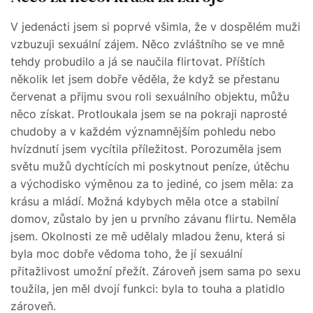
V jedenácti jsem si poprvé všimla, že v dospělém muži
vzbuzuji sexuální zájem. Něco zvláštního se ve mně
tehdy probudilo a já se naučila flirtovat. Příštích
několik let jsem dobře věděla, že když se přestanu
červenat a přijmu svou roli sexuálního objektu, můžu
něco získat. Protloukala jsem se na pokraji naprosté
chudoby a v každém významnějším pohledu nebo
hvízdnutí jsem vycítila příležitost. Porozuměla jsem
světu mužů dychtících mi poskytnout peníze, útěchu
a východisko výměnou za to jediné, co jsem měla: za
krásu a mládí. Možná kdybych měla otce a stabilní
domov, zůstalo by jen u prvního závanu flirtu. Neměla
jsem. Okolnosti ze mě udělaly mladou ženu, která si
byla moc dobře vědoma toho, že jí sexuální
přitažlivost umožní přežít. Zároveň jsem sama po sexu
toužila, jen měl dvojí funkci: byla to touha a platidlo
zároveň.