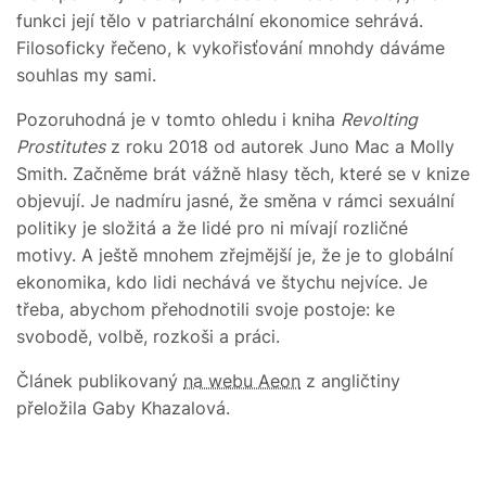
funkci její tělo v patriarchální ekonomice sehrává.
Filosoficky řečeno, k vykořisťování mnohdy dáváme
souhlas my sami.
Pozoruhodná je v tomto ohledu i kniha
Revolting
Prostitutes
z roku 2018 od autorek Juno Mac a Molly
Smith. Začněme brát vážně hlasy těch, které se v knize
objevují. Je nadmíru jasné, že směna v rámci sexuální
politiky je složitá a že lidé pro ni mívají rozličné
motivy. A ještě mnohem zřejmější je, že je to globální
ekonomika, kdo lidi nechává ve štychu nejvíce. Je
třeba, abychom přehodnotili svoje postoje: ke
svobodě, volbě, rozkoši a práci.
Článek publikovaný
na webu Aeon
z angličtiny
přeložila Gaby Khazalová.