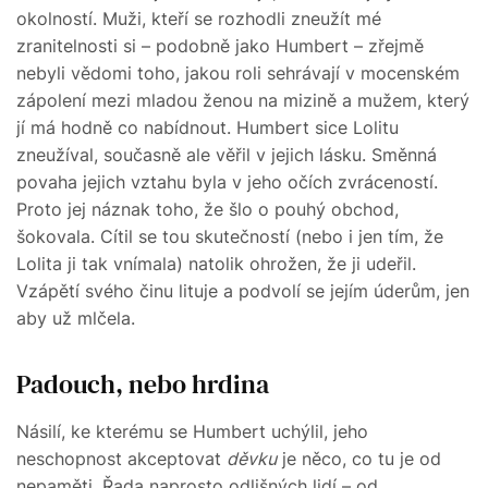
okolností. Muži, kteří se rozhodli zneužít mé
zranitelnosti si – podobně jako Humbert – zřejmě
nebyli vědomi toho, jakou roli sehrávají v mocenském
zápolení mezi mladou ženou na mizině a mužem, který
jí má hodně co nabídnout. Humbert sice Lolitu
zneužíval, současně ale věřil v jejich lásku. Směnná
povaha jejich vztahu byla v jeho očích zvráceností.
Proto jej náznak toho, že šlo o pouhý obchod,
šokovala. Cítil se tou skutečností (nebo i jen tím, že
Lolita ji tak vnímala) natolik ohrožen, že ji udeřil.
Vzápětí svého činu lituje a podvolí se jejím úderům, jen
aby už mlčela.
Padouch, nebo hrdina
Násilí, ke kterému se Humbert uchýlil, jeho
neschopnost akceptovat
děvku
je něco, co tu je od
nepaměti. Řada naprosto odlišných lidí – od