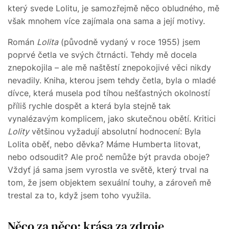
který svede Lolitu, je samozřejmě něco obludného, mě
však mnohem více zajímala ona sama a její motivy.
Román
Lolita
(původně vydaný v roce 1955) jsem
poprvé četla ve svých čtrnácti. Tehdy mě docela
znepokojila – ale mě naštěstí znepokojivé věci nikdy
nevadily. Kniha, kterou jsem tehdy četla, byla o mladé
dívce, která musela pod tíhou nešťastných okolností
příliš rychle dospět a která byla stejně tak
vynalézavým komplicem, jako skutečnou obětí. Kritici
Lolity
většinou vyžadují absolutní hodnocení: Byla
Lolita oběť, nebo děvka? Máme Humberta litovat,
nebo odsoudit? Ale proč nemůže být pravda oboje?
Vždyť já sama jsem vyrostla ve světě, který trval na
tom, že jsem objektem sexuální touhy, a zároveň mě
trestal za to, když jsem toho využila.
Něco za něco: krása za zdroje