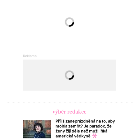
výběr redakce
Příliš zaneprázdněná na to, aby
mohla zemřít? Je paradox, že
ženy žijí déle než muži, říká
americká vědkyně