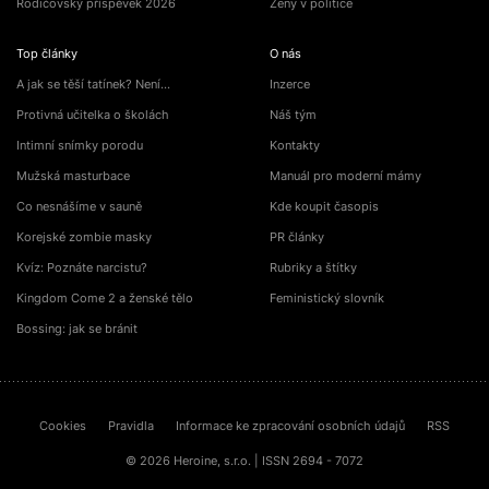
Rodičovský příspěvek 2026
Ženy v politice
Top články
O nás
A jak se těší tatínek? Není…
Inzerce
Protivná učitelka o školách
Náš tým
Intimní snímky porodu
Kontakty
Mužská masturbace
Manuál pro moderní mámy
Co nesnášíme v sauně
Kde koupit časopis
Korejské zombie masky
PR články
Kvíz: Poznáte narcistu?
Rubriky a štítky
Kingdom Come 2 a ženské tělo
Feministický slovník
Bossing: jak se bránit
Cookies
Pravidla
Informace ke zpracování osobních údajů
RSS
© 2026 Heroine, s.r.o. | ISSN 2694 - 7072