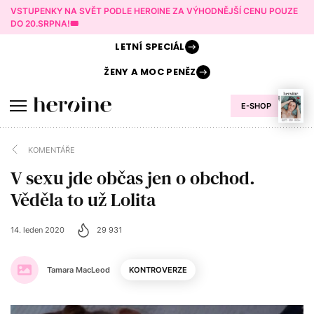
VSTUPENKY NA SVĚT PODLE HEROINE ZA VÝHODNĚJŠÍ CENU POUZE
DO 20.SRPNA!🎟️
LETNÍ
SPECIÁL
ŽENY A
MOC PENĚZ
E-SHOP
KOMENTÁŘE
V sexu jde občas jen o obchod.
Věděla to už Lolita
14. leden 2020
29 931
Tamara MacLeod
KONTROVERZE