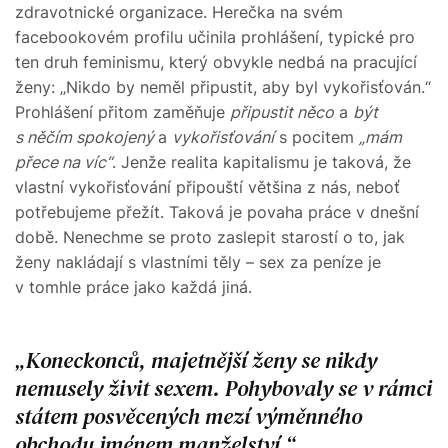
zdravotnické organizace. Herečka na svém
facebookovém profilu učinila prohlášení, typické pro
ten druh feminismu, který obvykle nedbá na pracující
ženy: „Nikdo by neměl připustit, aby byl vykořisťován.“
Prohlášení přitom zaměňuje
připustit něco
a
být
s něčím spokojený
a
vykořisťování
s pocitem
„mám
přece na víc“
. Jenže realita kapitalismu je taková, že
vlastní vykořisťování připouští většina z nás, neboť
potřebujeme přežít. Taková je povaha práce v dnešní
době. Nenechme se proto zaslepit starostí o to, jak
ženy nakládají s vlastními těly – sex za peníze je
v tomhle práce jako každá jiná.
Koneckonců, majetnější ženy se nikdy
nemusely živit sexem. Pohybovaly se v rámci
státem posvěcených mezí výměnného
obchodu jménem manželství.