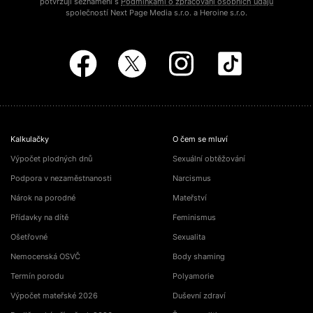
potvrzuji seznámení s
Podmínkami o zpracování osobních údajů
společností Next Page Media s.r.o. a Heroine s.r.o.
Kalkulačky
O čem se mluví
Výpočet plodných dnů
Sexuální obtěžování
Podpora v nezaměstnanosti
Narcismus
Nárok na porodné
Mateřství
Přídavky na dítě
Feminismus
Ošetřovné
Sexualita
Nemocenská OSVČ
Body shaming
Termín porodu
Polyamorie
Výpočet mateřské 2026
Duševní zdraví