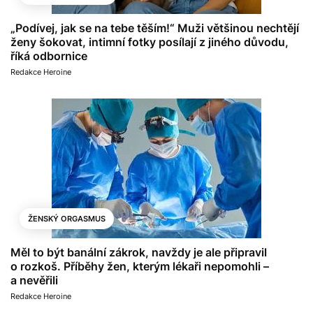
„Podívej, jak se na tebe těším!“ Muži většinou nechtějí
ženy šokovat, intimní fotky posílají z jiného důvodu,
říká odbornice
Redakce Heroine
ŽENSKÝ ORGASMUS
Měl to být banální zákrok, navždy je ale připravil
o rozkoš. Příběhy žen, kterým lékaři nepomohli –
a nevěřili
Redakce Heroine