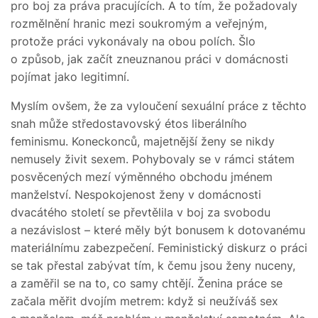
pro boj za práva pracujících. A to tím, že požadovaly
rozmělnění hranic mezi soukromým a veřejným,
protože práci vykonávaly na obou polích. Šlo
o způsob, jak začít zneuznanou práci v domácnosti
pojímat jako legitimní.
Myslím ovšem, že za vyloučení sexuální práce z těchto
snah může středostavovský étos liberálního
feminismu. Koneckonců, majetnější ženy se nikdy
nemusely živit sexem. Pohybovaly se v rámci státem
posvěcených mezí výměnného obchodu jménem
manželství. Nespokojenost ženy v domácnosti
dvacátého století se převtělila v boj za svobodu
a nezávislost – které měly být bonusem k dotovanému
materiálnímu zabezpečení. Feministický diskurz o práci
se tak přestal zabývat tím, k čemu jsou ženy nuceny,
a zaměřil se na to, co samy chtějí. Ženina práce se
začala měřit dvojím metrem: když si neužíváš sex