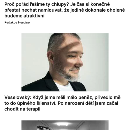
Proč pořád řešíme ty chlupy? Je čas si konečně
přestat nechat namlouvat, že jedině dokonale oholené
budeme atraktivní
Redakce Heroine
Veselovský: Když jsme měli málo peněz, přivedlo mě
to do úplného šílenství. Po narození dětí jsem začal
chodit na terapii