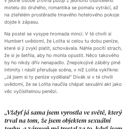
v jedné osobě zrovna putují z jednoho ošuntělého
motelu do druhého, romantika se pomalu vytrácí, až
na zteřelém prostěradle tmavého hotelového pokoje
dojde k zápasu.
Na postel se vysype hromada mincí. V té chvíli si
Humbert uvědomí, že Lolita si celou tu dobu peníze,
které si jí zvykl platit, schovávala. Náhle pocítí strach,
že si je šetřila, aby ho mohla opustit. Něco takového
by ho nikdy dřív nenapadlo. Znepokojivé záběry plné
intimity i násilí přerušuje scéna, v níž Lolita vykřikne:
„Já jsem si ty peníze vydělala!“ Divák si v té chvíli
uvědomí, že se Lolita naučila chápat sexuální akt jako
věc vyčíslitelnou penězi.
Vždyť já sama jsem vyrostla ve světě, který
trval na tom, že jsem objektem sexuální
touhy, a zároveň mě trestal za to, když jsem