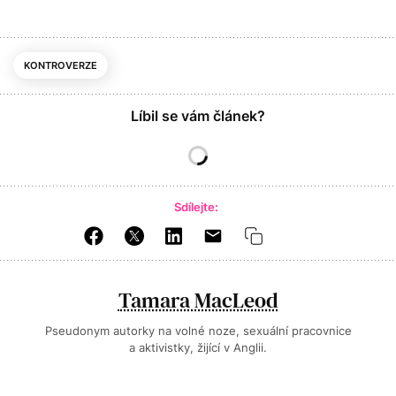
KONTROVERZE
Líbil se vám článek?
Sdílejte:
Tamara MacLeod
Pseudonym autorky na volné noze, sexuální pracovnice
a aktivistky, žijící v Anglii.