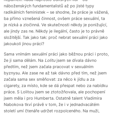
náboženských fundamentalistů až po jisté typy
radikálních feministek – se shodne, že práce je vážená,
ba přímo vznešená činnost, ovšem práce sexuální, ta
je nízká a zločinná. Ve skutečnosti někdy je ponižující,
ale jindy zas ne. Někdy je ilegální, často je to právně
složitější. Tak jako tak: proč nebrat sexuální práci jako
jakoukoli jinou práci?
Sama vnímám sexuální práci jako běžnou práci i proto,
že ji sama dělám. Na
Lolitu
jsem se dívala dávno
předtím, než jsem začala pracovat v sexuálním
byznysu. Ale zase ne až tak dávno před tím, než jsem
začala sama sex směňovat: za něco k jídlu a za
cigarety, za místo, kde se dá přespat nebo za nabídku
práce. S Lolitou jsem se ztotožňovala, ale pochopení
jsem měla i pro Humberta. Ostatně talent Vladimira
Nabokova tkví právě v tom, že i v jednadvacátém
století umí čtenáře udržet rozpolceného. Na muži,