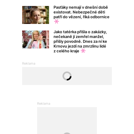
Pasťáky nemají v dnešní době
existovat. Nebezpečné děti
patří do vězení, říká odbornice
Jako tatérka přišla o zakázky,
nečekaně jí zemřel manžel,
přišly povodně. Dnes za ní ke
Krnovu jezdí na zmrzlinu lidé
z celého kraje