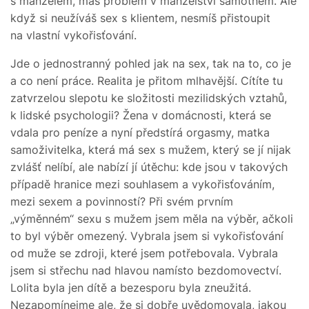
s manželem, máš problém v manželství samotném. Ale
když si neužíváš sex s klientem, nesmíš přistoupit
na vlastní vykořisťování.
Jde o jednostranný pohled jak na sex, tak na to, co je
a co není práce. Realita je přitom mlhavější. Cítíte tu
zatvrzelou slepotu ke složitosti mezilidských vztahů,
k lidské psychologii? Žena v domácnosti, která se
vdala pro peníze a nyní předstírá orgasmy, matka
samoživitelka, která má sex s mužem, který se jí nijak
zvlášť nelíbí, ale nabízí jí útěchu: kde jsou v takových
případě hranice mezi souhlasem a vykořisťováním,
mezi sexem a povinností? Při svém prvním
„výměnném“ sexu s mužem jsem měla na výběr, ačkoli
to byl výběr omezený. Vybrala jsem si vykořisťování
od muže se zdroji, které jsem potřebovala. Vybrala
jsem si střechu nad hlavou namísto bezdomovectví.
Lolita byla jen dítě a bezesporu byla zneužitá.
Nezapomínejme ale, že si dobře uvědomovala, jakou