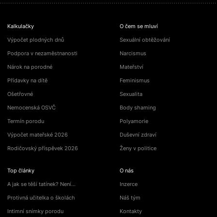
Kalkulačky
O čem se mluví
Výpočet plodných dnů
Sexuální obtěžování
Podpora v nezaměstnanosti
Narcismus
Nárok na porodné
Mateřství
Přídavky na dítě
Feminismus
Ošetřovné
Sexualita
Nemocenská OSVČ
Body shaming
Termín porodu
Polyamorie
Výpočet mateřské 2026
Duševní zdraví
Rodičovský příspěvek 2026
Ženy v politice
Top články
O nás
A jak se těší tatínek? Není…
Inzerce
Protivná učitelka o školách
Náš tým
Intimní snímky porodu
Kontakty