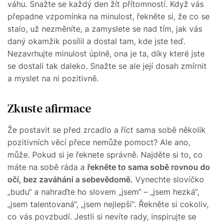
váhu. Snažte se každý den žít přítomností. Když vás
přepadne vzpomínka na minulost, řekněte si, že co se
stalo, už nezměníte, a zamyslete se nad tím, jak vás
daný okamžik posílil a dostal tam, kde jste teď.
Nezavrhujte minulost úplně, ona je ta, díky které jste
se dostali tak daleko. Snažte se ale její dosah zmírnit
a myslet na ni pozitivně.
Zkuste afirmace
Že postavit se před zrcadlo a říct sama sobě několik
pozitivních věcí přece nemůže pomoct? Ale ano,
může. Pokud si je řeknete správně. Najděte si to, co
máte na sobě ráda a
řekněte to sama sobě rovnou do
očí, bez zaváhání a sebevědomě.
Vynechte slovíčko
„budu“ a nahraďte ho slovem „jsem“ – „jsem hezká“,
„jsem talentovaná“, „jsem nejlepší“. Řekněte si cokoliv,
co vás povzbudí. Jestli si nevíte rady, inspirujte se