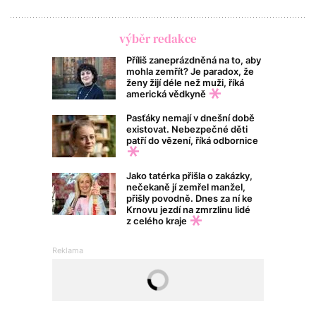
výběr redakce
Příliš zaneprázdněná na to, aby
mohla zemřít? Je paradox, že
ženy žijí déle než muži, říká
americká vědkyně
Pasťáky nemají v dnešní době
existovat. Nebezpečné děti
patří do vězení, říká odbornice
Jako tatérka přišla o zakázky,
nečekaně jí zemřel manžel,
přišly povodně. Dnes za ní ke
Krnovu jezdí na zmrzlinu lidé
z celého kraje