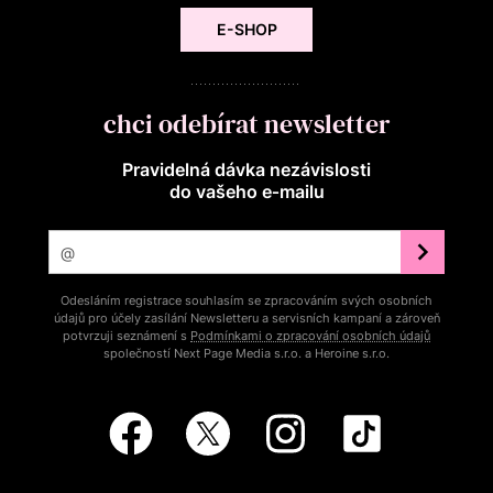
E-SHOP
chci odebírat newsletter
Pravidelná dávka nezávislosti
do vašeho e‑mailu
Odesláním registrace souhlasím se zpracováním svých osobních
údajů pro účely zasílání Newsletteru a servisních kampaní a zároveň
potvrzuji seznámení s
Podmínkami o zpracování osobních údajů
společností Next Page Media s.r.o. a Heroine s.r.o.