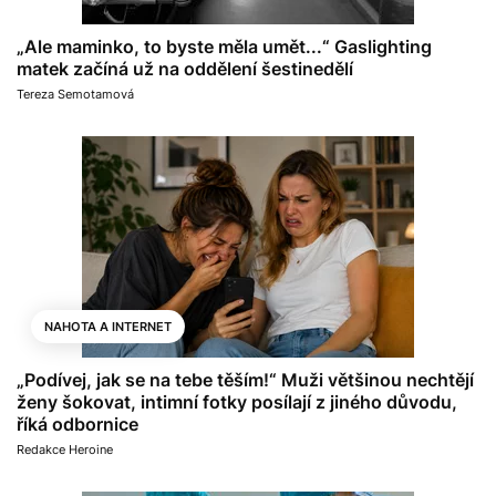
„Ale maminko, to byste měla umět...“ Gaslighting
matek začíná už na oddělení šestinedělí
Tereza Semotamová
NAHOTA A INTERNET
„Podívej, jak se na tebe těším!“ Muži většinou nechtějí
ženy šokovat, intimní fotky posílají z jiného důvodu,
říká odbornice
Redakce Heroine