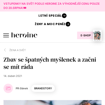
VSTUPENKY NA SVĚT PODLE HEROINE ZA VÝHODNĚJŠÍ CENU POUZE
DO 20.SRPNA!🎟️
LETNÍ
SPECIÁL
ŽENY A
MOC PENĚZ
E-SHOP
ŽENA A SVĚT
Zbav se špatných myšlenek a začni
se mít ráda
14. duben 2021
PR článek
BRANDSTORY