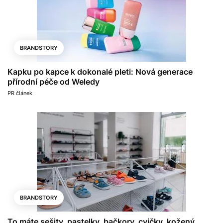
BRANDSTORY
Kapku po kapce k dokonalé pleti: Nová generace
přírodní péče od Weledy
PR článek
BRANDSTORY
To máte sešity, pastelky, bačkory, cvičky, kožený