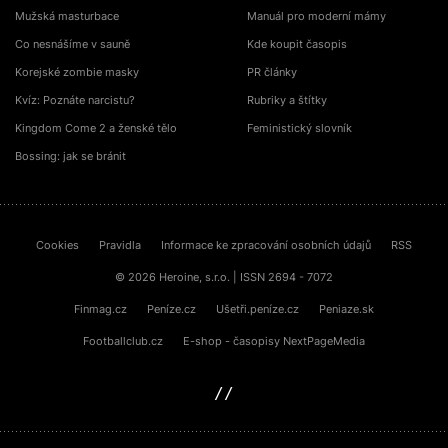
Mužská masturbace
Manuál pro moderní mámy
Co nesnášíme v sauně
Kde koupit časopis
Korejské zombie masky
PR články
Kvíz: Poznáte narcistu?
Rubriky a štítky
Kingdom Come 2 a ženské tělo
Feministický slovník
Bossing: jak se bránit
Cookies
Pravidla
Informace ke zpracování osobních údajů
RSS
© 2026 Heroine, s.r.o. | ISSN 2694 - 7072
Finmag.cz
Peníze.cz
Ušetři.peníze.cz
Peniaze.sk
Footballclub.cz
E-shop - časopisy NextPageMedia
sinfin.digital