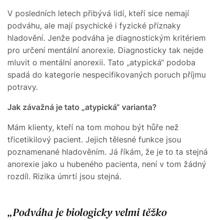
V posledních letech přibývá lidí, kteří sice nemají
podváhu, ale mají psychické i fyzické příznaky
hladovění. Jenže podváha je diagnostickým kritériem
pro určení mentální anorexie. Diagnosticky tak nejde
mluvit o mentální anorexii. Tato „atypická“ podoba
spadá do kategorie nespecifikovaných poruch příjmu
potravy.
Jak závažná je tato „atypická“ varianta?
Mám klienty, kteří na tom mohou být hůře než
třicetikilový pacient. Jejich tělesné funkce jsou
poznamenané hladověním. Já říkám, že je to ta stejná
anorexie jako u hubeného pacienta, není v tom žádný
rozdíl. Rizika úmrtí jsou stejná.
Podváha je biologicky velmi těžko