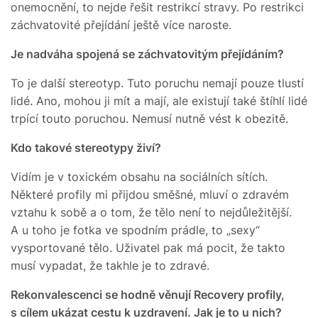
onemocnění, to nejde řešit restrikcí stravy. Po restrikci
záchvatovité přejídání ještě více naroste.
Je nadváha spojená se záchvatovitým přejídáním?
To je další stereotyp. Tuto poruchu nemají pouze tlustí
lidé. Ano, mohou ji mít a mají, ale existují také štíhlí lidé
trpící touto poruchou. Nemusí nutně vést k obezitě.
Kdo takové stereotypy živí?
Vidím je v toxickém obsahu na sociálních sítích.
Některé profily mi přijdou směšné, mluví o zdravém
vztahu k sobě a o tom, že tělo není to nejdůležitější.
A u toho je fotka ve spodním prádle, to „sexy“
vysportované tělo. Uživatel pak má pocit, že takto
musí vypadat, že takhle je to zdravé.
Rekonvalescenci se hodně věnují Recovery profily,
s cílem ukázat cestu k uzdravení. Jak je to u nich?