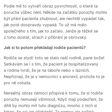
Podle mě to vytváří obraz povrchnosti, o které ta
porucha vůbec není. Někde na začátku poruchy mohlo
být přání pacienta zhubnout, ale nechtěl vypadat tak,
jak poté doopravdy vypadá. To už má málo
společného s tím, jak to začalo. Jenže je těžké se
z toho dostat, strach z přibrání je obrovský.
Jak si to potom překládají rodiče pacientů?
Rodiče se stydí: toto se stalo naší rodině, pane bože!
Setkávám se i s tím, že pacient je hospitalizovaný
a rodina tvrdí, že je na táboře nebo v lázních.
Nepřiznají, že je v nemocnici s anorexií, protože to je
pro ně ostuda.
Nereálný obraz nemoci přispívá k tomu, že si rodiče
poruchy nemusejí všimnout. Když mají podezření, že
dítě by mohlo mít tuto diagnózu, mnoho z nich si
řekne, že asi jen přehánějí. Ta nemoc ale začíná