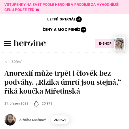
VSTUPENKY NA SVĚT PODLE HEROINE V PRODEJI! ZA VÝHODNĚJŠÍ
CENU POUZE TEĎ!🎟️
LETNÍ
SPECIÁL
ŽENY A
MOC PENĚZ
E-SHOP
ZDRAVÍ
Anorexií může trpět i člověk bez
podváhy. „Rizika úmrtí jsou stejná,“
říká koučka Miřetinská
21. březen 2022
20 978
Alžběta Cutáková
ZDRAVÍ