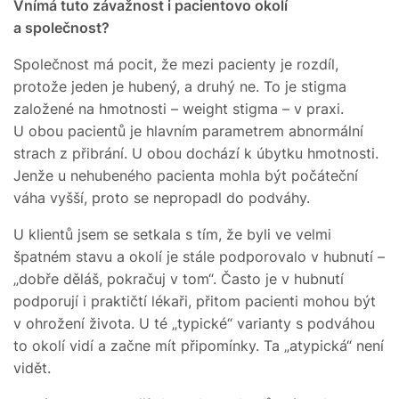
Vnímá tuto závažnost i pacientovo okolí
a společnost?
Společnost má pocit, že mezi pacienty je rozdíl,
protože jeden je hubený, a druhý ne. To je stigma
založené na hmotnosti – weight stigma – v praxi.
U obou pacientů je hlavním parametrem abnormální
strach z přibrání. U obou dochází k úbytku hmotnosti.
Jenže u nehubeného pacienta mohla být počáteční
váha vyšší, proto se nepropadl do podváhy.
U klientů jsem se setkala s tím, že byli ve velmi
špatném stavu a okolí je stále podporovalo v hubnutí –
„dobře děláš, pokračuj v tom“. Často je v hubnutí
podporují i praktičtí lékaři, přitom pacienti mohou být
v ohrožení života. U té „typické“ varianty s podváhou
to okolí vidí a začne mít připomínky. Ta „atypická“ není
vidět.