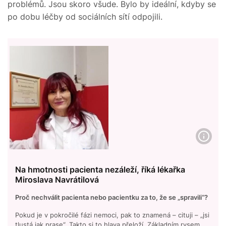
problémů. Jsou skoro všude. Bylo by ideální, kdyby se
po dobu léčby od sociálních sítí odpojili.
Na hmotnosti pacienta nezáleží, říká lékařka
Miroslava Navrátilová
Proč nechválit pacienta nebo pacientku za to, že se „spravili“?
Pokud je v pokročilé fázi nemoci, pak to znamená – cituji – „jsi
tlustá jak prase“. Takto si to hlava přeloží. Základním rysem