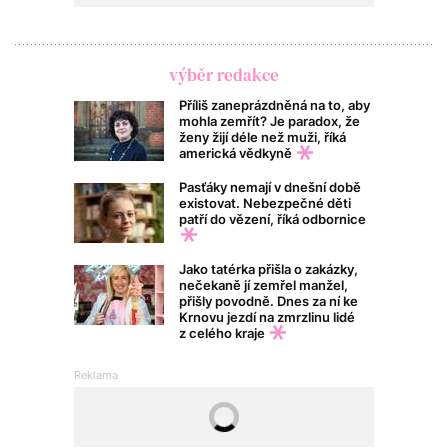
výběr redakce
Příliš zaneprázdněná na to, aby
mohla zemřít? Je paradox, že
ženy žijí déle než muži, říká
americká vědkyně
Pasťáky nemají v dnešní době
existovat. Nebezpečné děti
patří do vězení, říká odbornice
Jako tatérka přišla o zakázky,
nečekaně jí zemřel manžel,
přišly povodně. Dnes za ní ke
Krnovu jezdí na zmrzlinu lidé
z celého kraje