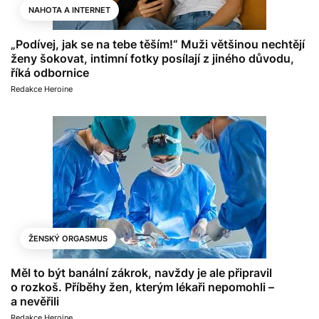
NAHOTA A INTERNET
„Podívej, jak se na tebe těším!“ Muži většinou nechtějí
ženy šokovat, intimní fotky posílají z jiného důvodu,
říká odbornice
Redakce Heroine
ŽENSKÝ ORGASMUS
Měl to být banální zákrok, navždy je ale připravil
o rozkoš. Příběhy žen, kterým lékaři nepomohli –
a nevěřili
Redakce Heroine