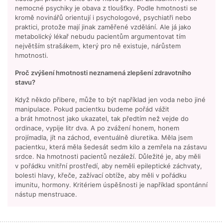
nemocné psychiky je obava z tloušťky. Podle hmotnosti se
kromě novinářů orientují i psychologové, psychiatři nebo
praktici, protože mají jinak zaměřené vzdělání. Ale já jako
metabolický lékař nebudu pacientům argumentovat tím
největším strašákem, který pro ně existuje, nárůstem
hmotnosti.
Proč zvýšení hmotnosti neznamená zlepšení zdravotního
stavu?
Když někdo přibere, může to být například jen voda nebo jiné
manipulace. Pokud pacientku budeme pořád vážit
a brát hmotnost jako ukazatel, tak předtím než vejde do
ordinace, vypije litr dva. A po zvážení honem, honem
projímadla, jít na záchod, eventuálně diuretika. Měla jsem
pacientku, která měla šedesát sedm kilo a zemřela na zástavu
srdce. Na hmotnosti pacientů nezáleží. Důležité je, aby měli
v pořádku vnitřní prostředí, aby neměli epileptické záchvaty,
bolesti hlavy, křeče, zažívací obtíže, aby měli v pořádku
imunitu, hormony. Kritériem úspěšnosti je například spontánní
nástup menstruace.