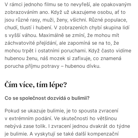
V rámci jednoho filmu se to nevyřeší, ale opakovaným
zobrazováním ano. Když už ukazujeme osobu, ať to
jsou různé rasy, muži, ženy, všichni. Různé populace,
chudí, tlustí i hubení. V zobrazeních chybí skupina lidí
s vyšší váhou. Maximálně se zmíní, že mohou mít
záchvatovité přejídání, ale zapomíná se na to, že
mohou trpět i ostatními poruchami. Když často vidíme
hubenou ženu, náš mozek si zafixuje, co znamená
porucha příjmu potravy – hubenou dívku.
Čím více, tím lépe?
Co se společnost dozvídá o bulimii?
Pokud se ukazuje bulimie, je to spousta zvracení
v extrémním podání. Ve skutečnosti ho většinou
nebývá zase tolik. I zvracení jednou dvakrát do týdne
je bulimie. A vyskytují se také další kompenzační