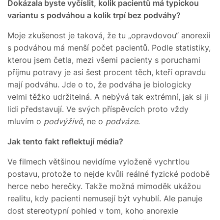
Dokázala byste vyčíslit, kolik pacientů má typickou
variantu s podváhou a kolik trpí bez podváhy?
Moje zkušenost je taková, že tu „opravdovou“ anorexii
s podváhou má menší počet pacientů. Podle statistiky,
kterou jsem četla, mezi všemi pacienty s poruchami
příjmu potravy je asi šest procent těch, kteří opravdu
mají podváhu. Jde o to, že podváha je biologicky
velmi těžko udržitelná. A nebývá tak extrémní, jak si ji
lidi představují. Ve svých příspěvcích proto vždy
mluvím o
podvýživě
, ne o
podváze
.
Jak tento fakt reflektují média?
Ve filmech většinou nevidíme vyloženě vychrtlou
postavu, protože to nejde kvůli reálné fyzické podobě
herce nebo herečky. Takže možná mimoděk ukážou
realitu, kdy pacienti nemusejí být vyhublí. Ale panuje
dost stereotypní pohled v tom, koho anorexie