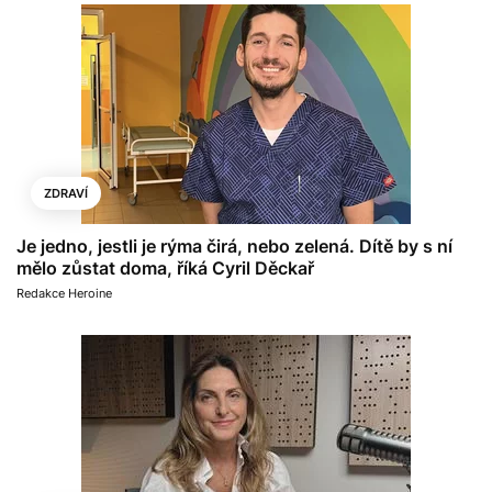
ZDRAVÍ
Je jedno, jestli je rýma čirá, nebo zelená. Dítě by s ní
mělo zůstat doma, říká Cyril Děckař
Redakce Heroine