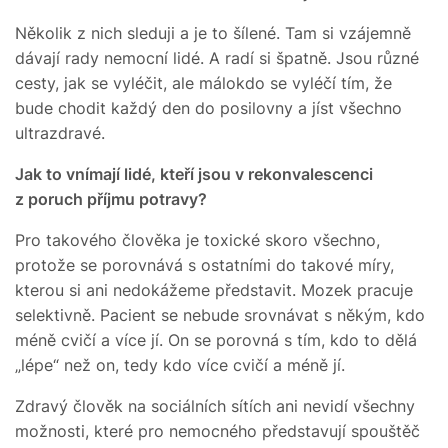
Několik z nich sleduji a je to šílené. Tam si vzájemně
dávají rady nemocní lidé. A radí si špatně. Jsou různé
cesty, jak se vyléčit, ale málokdo se vyléčí tím, že
bude chodit každý den do posilovny a jíst všechno
ultrazdravé.
Jak to vnímají lidé, kteří jsou v rekonvalescenci
z poruch příjmu potravy?
Pro takového člověka je toxické skoro všechno,
protože se porovnává s ostatními do takové míry,
kterou si ani nedokážeme představit. Mozek pracuje
selektivně. Pacient se nebude srovnávat s někým, kdo
méně cvičí a více jí. On se porovná s tím, kdo to dělá
„lépe“ než on, tedy kdo více cvičí a méně jí.
Zdravý člověk na sociálních sítích ani nevidí všechny
možnosti, které pro nemocného představují spouštěč