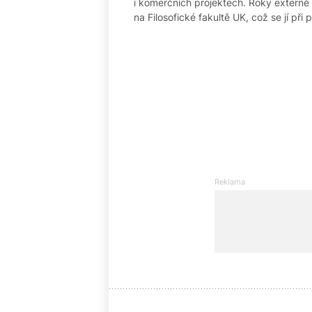
i komerčních projektech. Roky externě
na Filosofické fakultě UK, což se jí př