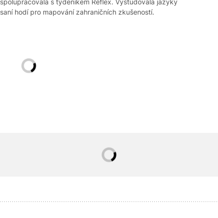
 spolupracovala s týdeníkem Reflex. Vystudovala jazyky
i psaní hodí pro mapování zahraničních zkušeností.