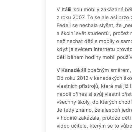
V
Itálii
jsou mobily zakázané bě
z roku 2007. To se ale asi brzo
Fedeli se nechala slyšet, že „
a školní svět studentů“, pročež
než nechat děti s mobily o samot
když je světem internetu provádí
děti během hodiny mobil používaj
V
Kanadě
šli opačným směrem, 
Od roku 2012 v kanadských ško
vlastních přístrojů, která má již
neboli přines si svůj vlastní př
všechny školy, do kterých chodí 
Je tedy známo, že alespoň jedna
v hodině zakázala, protože děti
video učitele, kterým se to vůbec