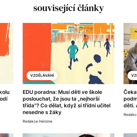
související články
VZDĚLÁVÁNÍ
VZ
kolu
EDU poradna: Musí děti ve škole
Čekat
odí
poslouchat, že jsou ta „nejhorší
podmí
třída"? Co dělat, když si třídní učitel
děti.
nesedne s žáky
Redakc
Redakce Heroine