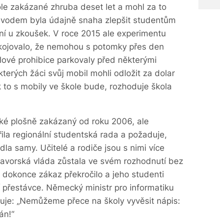
le zakázané zhruba deset let a mohl za to
ůvodem byla údajně snaha zlepšit studentům
í u zkoušek. V roce 2015 ale experimentu
epokojovalo, že nemohou s potomky přes den
lové prohibice parkovaly před některými
 kterých žáci svůj mobil mohli odložit za dolar
 to s mobily ve škole bude, rozhoduje škola
aké plošně zakázaný od roku 2006, ale
řila regionální studentská rada a požaduje,
dla samy. Učitelé a rodiče jsou s nimi více
avorská vláda zůstala ve svém rozhodnutí bez
 dokonce zákaz překročilo a jeho studenti
 přestávce. Německý ministr pro informatiku
uje: „Nemůžeme přece na školy vyvěsit nápis:
án!“