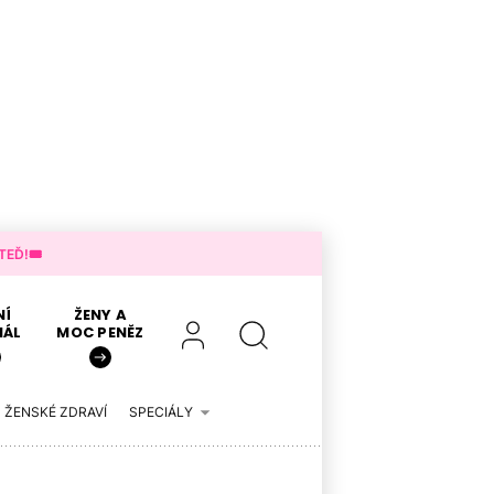
EĎ!🎟️
NÍ
ŽENY A
IÁL
MOC PENĚZ
ŽENSKÉ ZDRAVÍ
SPECIÁLY