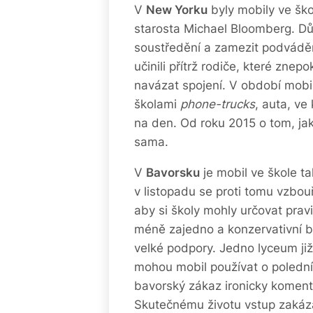
V
New Yorku
byly mobily ve ško
starosta Michael Bloomberg. D
soustředění a zamezit podváděn
učinili přítrž rodiče, které zn
navázat spojení. V období mobi
školami
phone-trucks
, auta, ve
na den. Od roku 2015 o tom, jak
sama.
V
Bavorsku
je mobil ve škole t
v listopadu se proti tomu vzbou
aby si školy mohly určovat pravi
méně zajedno a konzervativní b
velké podpory. Jedno lyceum již
mohou mobil používat o polední
bavorský zákaz ironicky koment
Skutečnému životu vstup zakáz