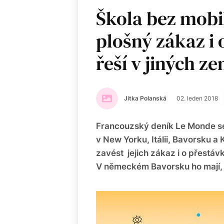
Škola bez mobi
plošný zákaz i 
řeší v jiných z
Jitka Polanská
02. leden 2018
Francouzský deník Le Monde se 
v New Yorku, Itálii, Bavorsku a
zavést jejich zákaz i o přestáv
V německém Bavorsku ho mají, ale