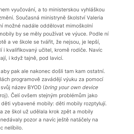
hem vyučování, a to ministerskou vyhláškou
 změní. Současná ministryně školství Valeria
není možné nadále oddělovat mimoškolní
 mobily by se měly používat ve výuce. Podle ní
ě a ve škole se tvářit, že nejsou, je lepší,
 i kvalifikovaný učitel, kromě rodiče. Navíc
í, i když tajně, pod lavicí.
aby pak ale nakonec došli tam kam ostatní.
lách programově zavádějí výuku za pomocí
 i svůj název BYOD (
bring your own device
ístroj). Čelí ovšem stejným problémům jako
děti vybavené mobily: děti mobily rozptylují.
 ze škol už udělala krok zpět a mobily
 nedávaly pozor a navíc ještě natáčely na
 nelíbilo.