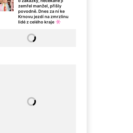
o zakázky, nečekaně jí
zemřel manžel, přišly
povodně. Dnes za ní ke
Krnovu jezdí na zmrzlinu
lidé z celého kraje