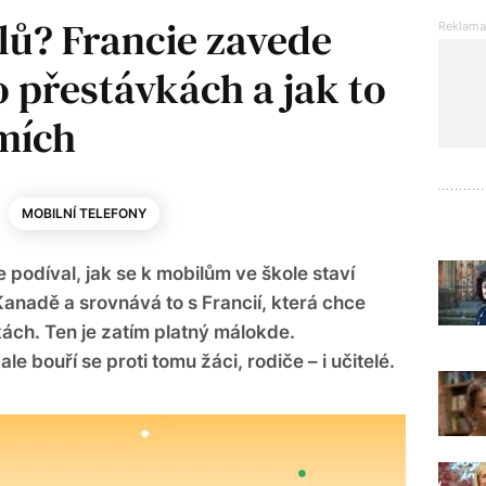
lů? Francie zavede
o přestávkách a jak to
emích
MOBILNÍ TELEFONY
podíval, jak se k mobilům ve škole staví
 Kanadě a srovnává to s Francií, která chce
kách. Ten je zatím platný málokde.
 bouří se proti tomu žáci, rodiče – i učitelé.