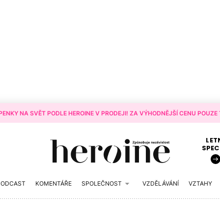
ENKY NA SVĚT PODLE HEROINE V PRODEJI! ZA VÝHODNĚJŠÍ CENU POUZE T
LET
SPEC
PODCAST
KOMENTÁŘE
SPOLEČNOST
VZDĚLÁVÁNÍ
VZTAHY