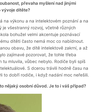
oubanost, převaha myšlení nad jinými
 vývoje dítěte?
á na výkonu a na intelektovém poznání a na
tý je všestranný rozvoj, včetně různých
kola bohužel velmi akcentuje poznávací
nému dítěti často nemá moc co nabídnout.
nou obavu, že dítě intelektově zakrní, a až
ylo zajímavé pozorovat, že tohle třeba
em tu mluvila, vůbec nebylo. Rodiče byli spíš
ntelektuálové. S dcerou trávili hodně času na
 to dobří rodiče, i když nadání moc neřešili.
o nějaký osobní důvod. Je to i váš případ?