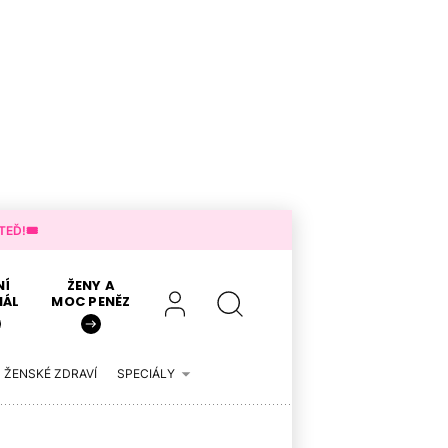
EĎ!🎟️
NÍ
ŽENY A
IÁL
MOC PENĚZ
ŽENSKÉ ZDRAVÍ
SPECIÁLY