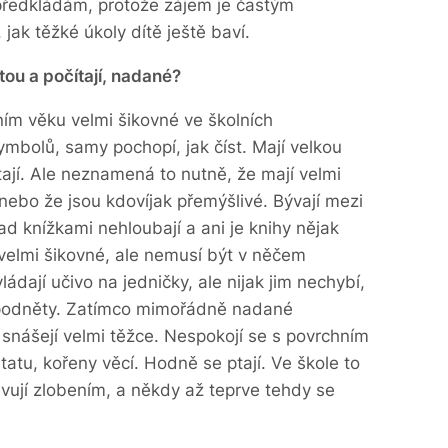
 předkládám, protože zájem je častým
 jak těžké úkoly dítě ještě baví.
tou a počítají, nadané?
ním věku velmi šikovné ve školních
ymbolů, samy pochopí, jak číst. Mají velkou
ají. Ale neznamená to nutně, že mají velmi
ebo že jsou kdovíjak přemýšlivé. Bývají mezi
nad knížkami nehloubají a ani je knihy nějak
 velmi šikovné, ale nemusí být v něčem
dají učivo na jedničky, ale nijak jim nechybí,
 podněty. Zatímco mimořádně nadané
 snášejí velmi těžce. Nespokojí se s povrchním
tatu, kořeny věcí. Hodně se ptají. Ve škole to
vují zlobením, a někdy až teprve tehdy se