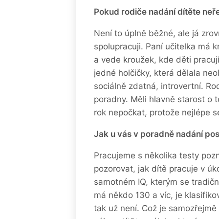
Pokud rodiče nadání dítěte neř
Není to úplně běžné, ale já zr
spolupracuji. Paní učitelka má 
a vede kroužek, kde děti pracuj
jedné holčičky, která dělala ne
sociálně zdatná, introvertní. Ro
poradny. Měli hlavně starost o to
rok nepočkat, protože nejlépe s
Jak u vás v poradně nadání po
Pracujeme s několika testy poz
pozorovat, jak dítě pracuje v ú
samotném IQ, kterým se tradič
má někdo 130 a víc, je klasifi
tak už není. Což je samozřejmě 