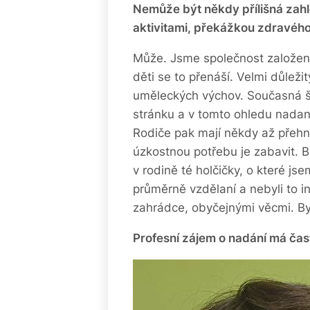
Nemůže být někdy přílišná zahl
aktivitami, překážkou zdravého
Může. Jsme společnost založen
děti se to přenáší. Velmi důleži
uměleckých výchov. Současná š
stránku a v tomto ohledu nada
Rodiče pak mají někdy až přehna
úzkostnou potřebu je zabavit. B
v rodině té holčičky, o které js
průměrně vzdělaní a nebyli to i
zahrádce, obyčejnými věcmi. Byli
Profesní zájem o nadání má čast