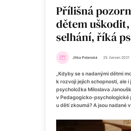
Přílišná pozo
dětem uškodit,
selhání, říká 
Jitka Polanská
25. červen 2021
„Kdyby se s nadanými dětmi moh
k rozvoji jejich schopností, ale i 
psycholožka Miloslava Janouškov
v Pedagogicko-psychologické p
u dětí zkoumá? A jsou nadané vš