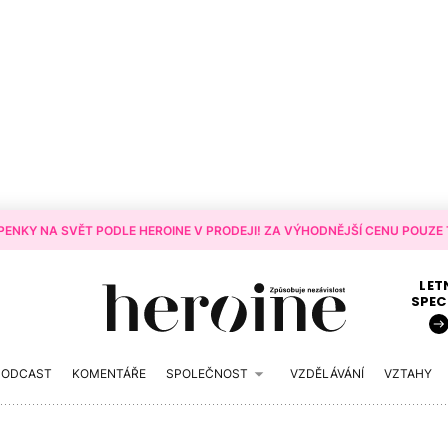
ENKY NA SVĚT PODLE HEROINE V PRODEJI! ZA VÝHODNĚJŠÍ CENU POUZE T
LET
SPEC
PODCAST
KOMENTÁŘE
SPOLEČNOST
VZDĚLÁVÁNÍ
VZTAHY