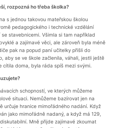
eší, rozpozná ho třeba školka?
ovna s jednou takovou mateřskou školou
kromě pedagogického i technické vzdělání
í se stavebnicemi. Všimla si tam například
obvyklé a zajímavé věci, ale zároveň byla méně
diče pak na popud paní učitelky přišli do
, aby se ve škole začlenila, váhali, jestli ještě
e cítila doma, byla ráda spíš mezi svými.
suzujete?
návacích schopností, ve kterých můžeme
kolové situaci. Nemůžeme bazírovat jen na
ně určuje hranice mimořádného nadání.
Když
kován jako mimořádně nadaný, a když má 129,
diskutabilní. Mně přijde zajímavé zkoumat