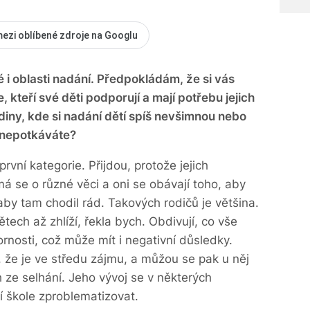
mezi oblíbené zdroje na Googlu
 i oblasti nadání. Předpokládám, že si vás
 kteří své děti podporují a mají potřebu jejich
 rodiny, kde si nadání dětí spíš nevšimnou nebo
c nepotkáváte?
rvní kategorie. Přijdou, protože jejich
má se o různé věci a oni se obávají toho, aby
 aby tam chodil rád. Takových rodičů je většina.
tech až zhlíží, řekla bych. Obdivují, co vše
ornosti, což může mít i negativní důsledky.
, že je ve středu zájmu, a můžou se pak u něj
h ze selhání. Jeho vývoj se v některých
 škole zproblematizovat.