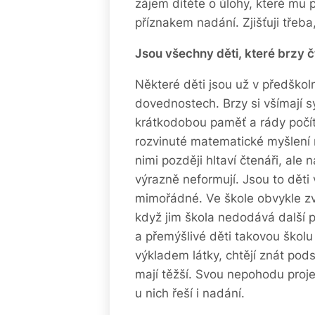
zájem dítěte o úlohy, které mu
příznakem nadání. Zjišťuji třeba,
Jsou všechny děti, které brzy č
Některé děti jsou už v předškol
dovednostech. Brzy si všímají s
krátkodobou paměť a rády počít
rozvinuté matematické myšlení n
nimi později hltaví čtenáři, ale 
výrazně neformují. Jsou to děti
mimořádné. Ve škole obvykle zvlá
když jim škola nedodává další
a přemýšlivé děti takovou školu
výkladem látky, chtějí znát pods
mají těžší. Svou nepohodu proje
u nich řeší i nadání.