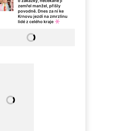
o zakázky, nečekaně jí
zemřel manžel, přišly
povodně. Dnes za ní ke
Krnovu jezdí na zmrzlinu
lidé z celého kraje