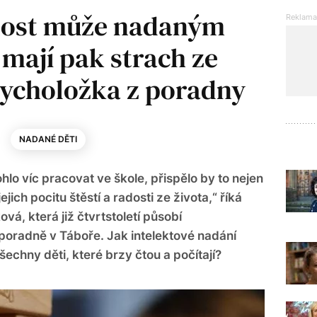
rnost může nadaným
 mají pak strach ze
psycholožka z poradny
NADANÉ DĚTI
lo víc pracovat ve škole, přispělo by to nejen
jejich pocitu štěstí a radosti ze života,“ říká
á, která již čtvrtstoletí působí
oradně v Táboře. Jak intelektové nadání
echny děti, které brzy čtou a počítají?