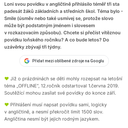
Loni svou povídku v angličtině přihlásilo téměř tři sta
padesát žáků základních a středních škol. Téma bylo -
Smile (úsměv nebo také usmívej se, protože slovo
může být podstatným jménem i slovesem
v rozkazovacím způsobu). Chcete si přečíst vítěznou
povídku loňského ročníku? A co bude letos? Do
uzávěrky zbývají tři týdny.
Přidat mezi oblíbené zdroje na Googlu
♥
Již o prázdninách se děti mohly rozepsat na letošní
téma „OFFLINE“, 12.ročník odstartoval 1.června 2019.
Soutěžící mohou zasílat své povídky do konce září.
♥
Přihlášení musí napsat povídku sami, logicky
v angličtině, a nesmí překročit limit 1500 slov.
Angličtina nesmí být jejich rodným jazykem.