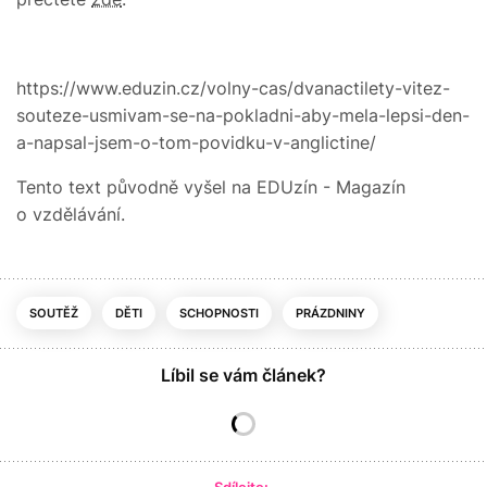
https://www.eduzin.cz/volny-cas/dvanactilety-vitez-
souteze-usmivam-se-na-pokladni-aby-mela-lepsi-den-
a-napsal-jsem-o-tom-povidku-v-anglictine/
Tento text původně vyšel na EDUzín - Magazín
o vzdělávání.
SOUTĚŽ
DĚTI
SCHOPNOSTI
PRÁZDNINY
Líbil se vám článek?
Sdílejte: