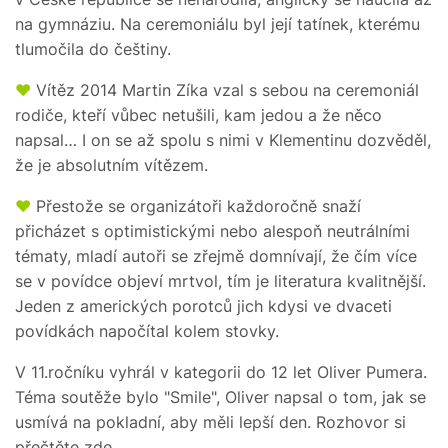
na gymnáziu. Na ceremoniálu byl její tatínek, kterému
tlumočila do češtiny.
♥
Vítěz 2014 Martin Zíka vzal s sebou na ceremoniál
rodiče, kteří vůbec netušili, kam jedou a že něco
napsal… I on se až spolu s nimi v Klementinu dozvěděl,
že je absolutním vítězem.
♥
Přestože se organizátoři každoročně snaží
přicházet s optimistickými nebo alespoň neutrálními
tématy, mladí autoři se zřejmě domnívají, že čím více
se v povídce objeví mrtvol, tím je literatura kvalitnější.
Jeden z amerických porotců jich kdysi ve dvaceti
povídkách napočítal kolem stovky.
V 11.ročníku vyhrál v kategorii do 12 let Oliver Pumera.
Téma soutěže bylo "Smile", Oliver napsal o tom, jak se
usmívá na pokladní, aby měli lepší den. Rozhovor si
přečtěte
zde
.