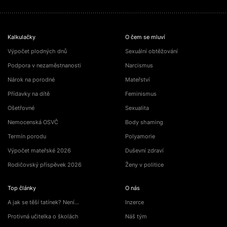
Kalkulačky
O čem se mluví
Výpočet plodných dnů
Sexuální obtěžování
Podpora v nezaměstnanosti
Narcismus
Nárok na porodné
Mateřství
Přídavky na dítě
Feminismus
Ošetřovné
Sexualita
Nemocenská OSVČ
Body shaming
Termín porodu
Polyamorie
Výpočet mateřské 2026
Duševní zdraví
Rodičovský příspěvek 2026
Ženy v politice
Top články
O nás
A jak se těší tatínek? Není…
Inzerce
Protivná učitelka o školách
Náš tým