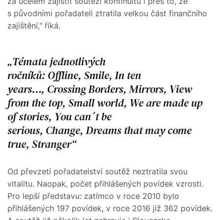
za účelem zajistit soutěži kontinuitu i přes to, že
s původními pořadateli ztratila velkou část finančního
zajištění," říká.
Témata jednotlivých
ročníků: Offline, Smile, In ten
years…, Crossing Borders, Mirrors, View
from the top, Small world, We are made up
of stories, You can´t be
serious, Change, Dreams that may come
true, Stranger
Od převzetí pořadatelství soutěž neztratila svou
vitalitu. Naopak, počet přihlášených povídek vzrostl.
Pro lepší představu: zatímco v roce 2010 bylo
přihlášených 197 povídek, v roce 2016 již 362 povídek.