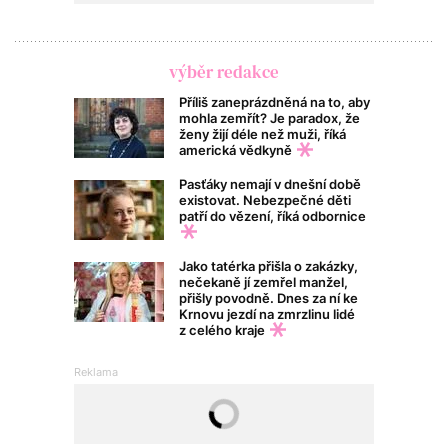
výběr redakce
Příliš zaneprázdněná na to, aby
mohla zemřít? Je paradox, že
ženy žijí déle než muži, říká
americká vědkyně
Pasťáky nemají v dnešní době
existovat. Nebezpečné děti
patří do vězení, říká odbornice
Jako tatérka přišla o zakázky,
nečekaně jí zemřel manžel,
přišly povodně. Dnes za ní ke
Krnovu jezdí na zmrzlinu lidé
z celého kraje