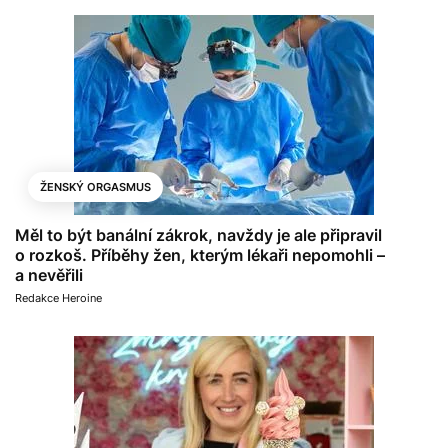
ŽENSKÝ ORGASMUS
Měl to být banální zákrok, navždy je ale připravil
o rozkoš. Příběhy žen, kterým lékaři nepomohli –
a nevěřili
Redakce Heroine