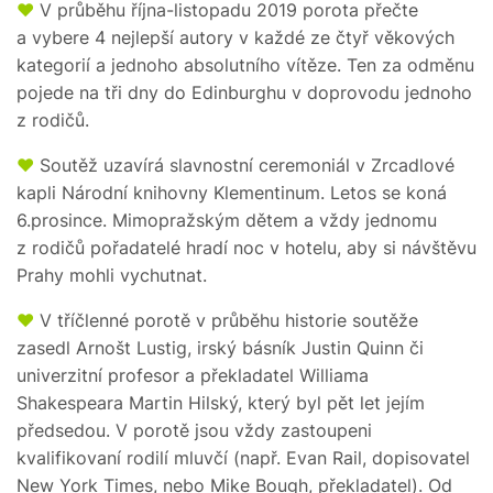
♥
V průběhu října-listopadu 2019 porota přečte
a vybere 4 nejlepší autory v každé ze čtyř věkových
kategorií a jednoho absolutního vítěze. Ten za odměnu
pojede na tři dny do Edinburghu v doprovodu jednoho
z rodičů.
♥
Soutěž uzavírá slavnostní ceremoniál v Zrcadlové
kapli Národní knihovny Klementinum. Letos se koná
6.prosince. Mimopražským dětem a vždy jednomu
z rodičů pořadatelé hradí noc v hotelu, aby si návštěvu
Prahy mohli vychutnat.
♥
V tříčlenné porotě v průběhu historie soutěže
zasedl Arnošt Lustig, irský básník Justin Quinn či
univerzitní profesor a překladatel Williama
Shakespeara Martin Hilský, který byl pět let jejím
předsedou. V porotě jsou vždy zastoupeni
kvalifikovaní rodilí mluvčí (např. Evan Rail, dopisovatel
New York Times, nebo Mike Bough, překladatel). Od