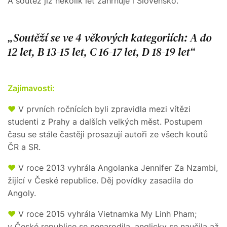
A soutěž již několik let zahrnuje i Slovensko.
Soutěží se ve 4 věkových kategoriích: A do
12 let, B 13-15 let, C 16-17 let, D 18-19 let
Zajímavosti:
♥
V prvních ročnících byli zpravidla mezi vítězi
studenti z Prahy a dalších velkých měst. Postupem
času se stále častěji prosazují autoři ze všech koutů
ČR a SR.
♥
V roce 2013 vyhrála Angolanka Jennifer Za Nzambi,
žijící v České republice. Děj povídky zasadila do
Angoly.
♥
V roce 2015 vyhrála Vietnamka My Linh Pham;
v České republice se nenarodila, anglicky se naučila až