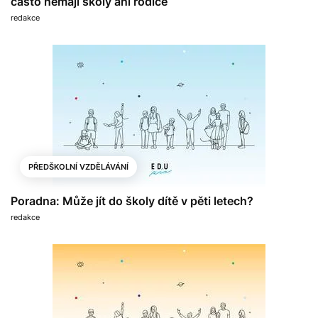
často nemají školy ani rodiče
redakce
PŘEDŠKOLNÍ VZDĚLÁVÁNÍ
Poradna: Může jít do školy dítě v pěti letech?
redakce