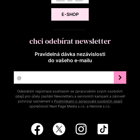
E-SHOP
chci odebírat newsletter
Pravidelná dávka nezávislosti
do vašeho e‑mailu
Odesláním registrace souhlasím se zpracováním svých osobních
údajů pro účely zasílání Newsletteru a servisních kampaní a zároveň
potvrzuji seznámení s
Podmínkami o zpracování osobních údajů
společností Next Page Media s.r.o. a Heroine s.r.o.