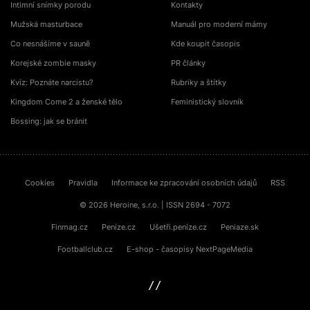
Intimní snímky porodu
Kontakty
Mužská masturbace
Manuál pro moderní mámy
Co nesnášíme v sauně
Kde koupit časopis
Korejské zombie masky
PR články
Kvíz: Poznáte narcistu?
Rubriky a štítky
Kingdom Come 2 a ženské tělo
Feministický slovník
Bossing: jak se bránit
Cookies
Pravidla
Informace ke zpracování osobních údajů
RSS
© 2026 Heroine, s.r.o. | ISSN 2694 - 7072
Finmag.cz
Peníze.cz
Ušetři.peníze.cz
Peniaze.sk
Footballclub.cz
E-shop - časopisy NextPageMedia
sinfin.digital