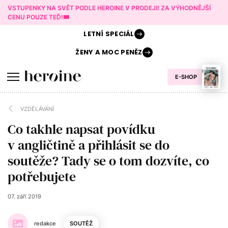
VSTUPENKY NA SVĚT PODLE HEROINE V PRODEJI! ZA VÝHODNĚJŠÍ
CENU POUZE TEĎ!🎟️
LETNÍ
SPECIÁL
ŽENY A
MOC PENĚZ
E-SHOP
VZDĚLÁVÁNÍ
Co takhle napsat povídku
v angličtině a přihlásit se do
soutěže? Tady se o tom dozvíte, co
potřebujete
07. září 2019
redakce
SOUTĚŽ