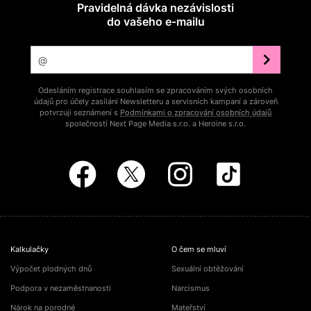
Pravidelná dávka nezávislosti
do vašeho e‑mailu
Odesláním registrace souhlasím se zpracováním svých osobních
údajů pro účely zasílání Newsletteru a servisních kampaní a zároveň
potvrzuji seznámení s
Podmínkami o zpracování osobních údajů
společností Next Page Media s.r.o. a Heroine s.r.o.
Kalkulačky
O čem se mluví
Výpočet plodných dnů
Sexuální obtěžování
Podpora v nezaměstnanosti
Narcismus
Nárok na porodné
Mateřství