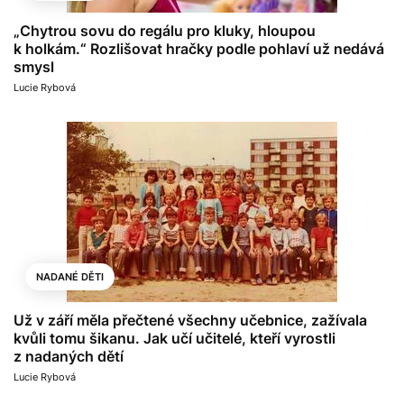
„Chytrou sovu do regálu pro kluky, hloupou
k holkám.“ Rozlišovat hračky podle pohlaví už nedává
smysl
Lucie Rybová
NADANÉ DĚTI
Už v září měla přečtené všechny učebnice, zažívala
kvůli tomu šikanu. Jak učí učitelé, kteří vyrostli
z nadaných dětí
Lucie Rybová