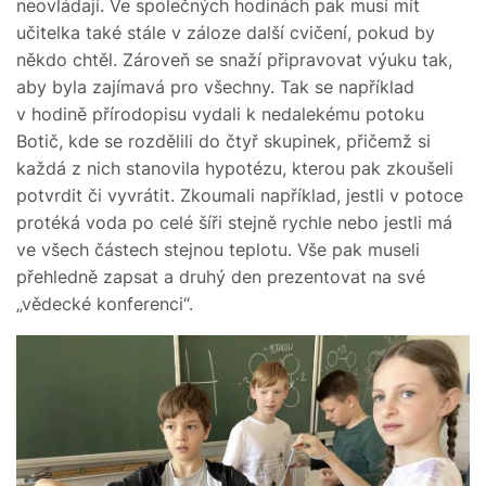
neovládají. Ve společných hodinách pak musí mít
učitelka také stále v záloze další cvičení, pokud by
někdo chtěl. Zároveň se snaží připravovat výuku tak,
aby byla zajímavá pro všechny. Tak se například
v hodině přírodopisu vydali k nedalekému potoku
Botič, kde se rozdělili do čtyř skupinek, přičemž si
každá z nich stanovila hypotézu, kterou pak zkoušeli
potvrdit či vyvrátit. Zkoumali například, jestli v potoce
protéká voda po celé šíři stejně rychle nebo jestli má
ve všech částech stejnou teplotu. Vše pak museli
přehledně zapsat a druhý den prezentovat na své
„vědecké konferenci“.