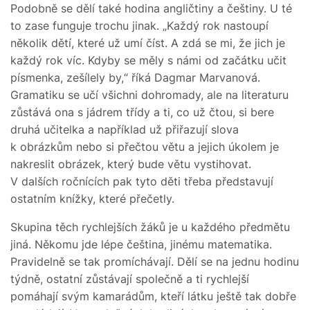
Podobně se dělí také hodina angličtiny a češtiny. U té
to zase funguje trochu jinak. „Každý rok nastoupí
několik dětí, které už umí číst. A zdá se mi, že jich je
každý rok víc. Kdyby se měly s námi od začátku učit
písmenka, zešílely by,“ říká Dagmar Marvanová.
Gramatiku se učí všichni dohromady, ale na literaturu
zůstává ona s jádrem třídy a ti, co už čtou, si bere
druhá učitelka a například už přiřazují slova
k obrázkům nebo si přečtou větu a jejich úkolem je
nakreslit obrázek, který bude větu vystihovat.
V dalších ročnících pak tyto děti třeba představují
ostatním knížky, které přečetly.
Skupina těch rychlejších žáků je u každého předmětu
jiná. Někomu jde lépe čeština, jinému matematika.
Pravidelně se tak promíchávají. Dělí se na jednu hodinu
týdně, ostatní zůstávají společně a ti rychlejší
pomáhají svým kamarádům, kteří látku ještě tak dobře