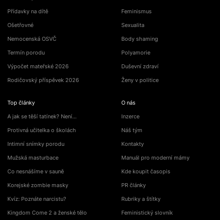
Přídavky na dítě
Feminismus
Ošetřovné
Sexualita
Nemocenská OSVČ
Body shaming
Termín porodu
Polyamorie
Výpočet mateřské 2026
Duševní zdraví
Rodičovský příspěvek 2026
Ženy v politice
Top články
O nás
A jak se těší tatínek? Není…
Inzerce
Protivná učitelka o školách
Náš tým
Intimní snímky porodu
Kontakty
Mužská masturbace
Manuál pro moderní mámy
Co nesnášíme v sauně
Kde koupit časopis
Korejské zombie masky
PR články
Kvíz: Poznáte narcistu?
Rubriky a štítky
Kingdom Come 2 a ženské tělo
Feministický slovník