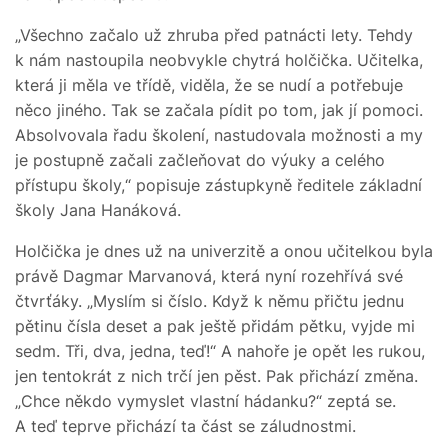
„Všechno začalo už zhruba před patnácti lety. Tehdy
k nám nastoupila neobvykle chytrá holčička. Učitelka,
která ji měla ve třídě, viděla, že se nudí a potřebuje
něco jiného. Tak se začala pídit po tom, jak jí pomoci.
Absolvovala řadu školení, nastudovala možnosti a my
je postupně začali začleňovat do výuky a celého
přístupu školy,“ popisuje zástupkyně ředitele základní
školy Jana Hanáková.
Holčička je dnes už na univerzitě a onou učitelkou byla
právě Dagmar Marvanová, která nyní rozehřívá své
čtvrťáky. „Myslím si číslo. Když k němu přičtu jednu
pětinu čísla deset a pak ještě přidám pětku, vyjde mi
sedm. Tři, dva, jedna, teď!“ A nahoře je opět les rukou,
jen tentokrát z nich trčí jen pěst. Pak přichází změna.
„Chce někdo vymyslet vlastní hádanku?“ zeptá se.
A teď teprve přichází ta část se záludnostmi.