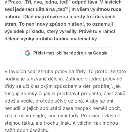
v Praze. „Tři, dva, jedna, teď!“ odpočítává. V lavicích
sedí jedenáct dětí a na „teď“ jim všem vylétnou ruce
nahoru. Dlaň mají otevřenou a prsty trčí do všech
stran. To není nový způsob hlášení, to oznamují
výsledek příkladu, který vyřešily. Právě tu v rámci
dělené výuky probíhá hodina matematiky.
Přidat mezi oblíbené zdroje na Googlu
V lavicích sedí zhruba polovina třídy. To proto, že tato
hodina je takzvaně dělená. Zatímco v jedné polovině
třídy se učí klasickým způsobem a děti probírají, jak
fungují zlomky či jak si představit procenta, část žáků
odešla vedle, protože učivo už zná. A aby se oni
nenudili a jejich spolužáci zase naopak neměli pocit,
že jim učivo nejde, jsou nyní tady. Procvičují vlastně
stejnou látku, ale trochu jinak. A všichni tak mohou
zažít pocit úspěchu.