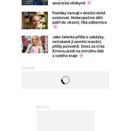
americká vědkyně
Pasťáky nemají v dnešní době
existovat. Nebezpečné děti
patří do vězení, říká odbornice
Jako tatérka přišla o zakázky,
nečekaně jí zemřel manžel,
přišly povodně. Dnes za ní ke
Krnovu jezdí na zmrzlinu lidé
z celého kraje