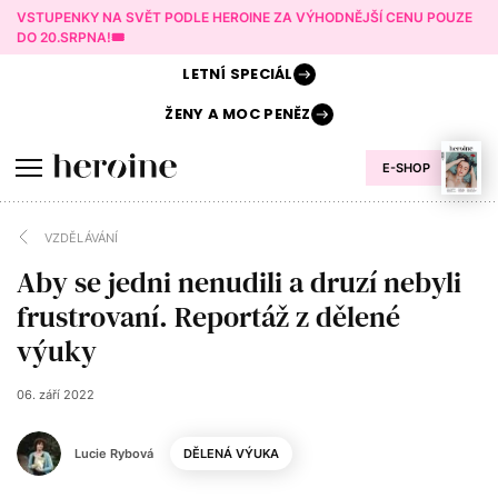
VSTUPENKY NA SVĚT PODLE HEROINE ZA VÝHODNĚJŠÍ CENU POUZE
DO 20.SRPNA!🎟️
LETNÍ
SPECIÁL
ŽENY A
MOC PENĚZ
E-SHOP
VZDĚLÁVÁNÍ
Aby se jedni nenudili a druzí nebyli
frustrovaní. Reportáž z dělené
výuky
06. září 2022
Lucie Rybová
DĚLENÁ VÝUKA