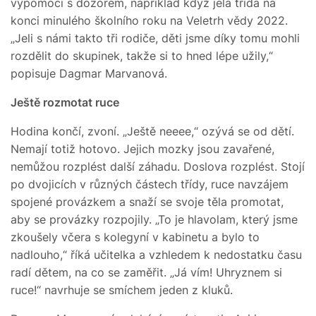
vypomoci s dozorem, například když jela třída na
konci minulého školního roku na Veletrh vědy 2022.
„Jeli s námi takto tři rodiče, děti jsme díky tomu mohli
rozdělit do skupinek, takže si to hned lépe užily,“
popisuje Dagmar Marvanová.
Ještě rozmotat ruce
Hodina končí, zvoní. „Ještě neeee,“ ozývá se od dětí.
Nemají totiž hotovo. Jejich mozky jsou zavařené,
nemůžou rozplést další záhadu. Doslova rozplést. Stojí
po dvojicích v různých částech třídy, ruce navzájem
spojené provázkem a snaží se svoje těla promotat,
aby se provázky rozpojily. „To je hlavolam, který jsme
zkoušely včera s kolegyní v kabinetu a bylo to
nadlouho,“ říká učitelka a vzhledem k nedostatku času
radí dětem, na co se zaměřit. „Já vím! Uhryznem si
ruce!“ navrhuje se smíchem jeden z kluků.