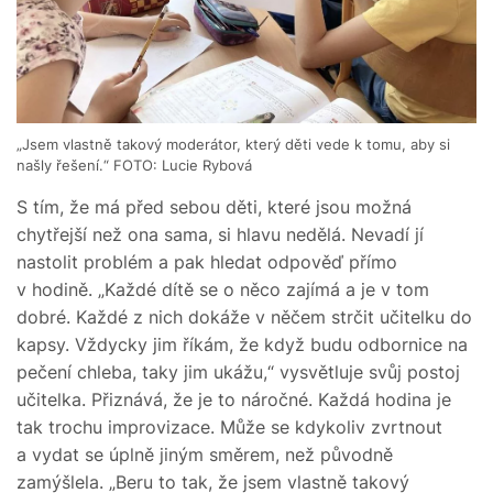
„Jsem vlastně takový moderátor, který děti vede k tomu, aby si
našly řešení.“ FOTO: Lucie Rybová
S tím, že má před sebou děti, které jsou možná
chytřejší než ona sama, si hlavu nedělá. Nevadí jí
nastolit problém a pak hledat odpověď přímo
v hodině. „Každé dítě se o něco zajímá a je v tom
dobré. Každé z nich dokáže v něčem strčit učitelku do
kapsy. Vždycky jim říkám, že když budu odbornice na
pečení chleba, taky jim ukážu,“ vysvětluje svůj postoj
učitelka. Přiznává, že je to náročné. Každá hodina je
tak trochu improvizace. Může se kdykoliv zvrtnout
a vydat se úplně jiným směrem, než původně
zamýšlela. „Beru to tak, že jsem vlastně takový