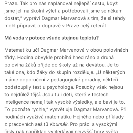
Praze. Tak pro nás naplánoval nejlepší cestu, když
jsme jeli na školní výlet a potřebovali jsme se někam
dostat,“ vypráví Dagmar Marvanová s tím, že si tehdy
mohl připravit o dopravě v Praze celý referát.
Má voda v potoce všude stejnou teplotu?
Matematiku učí Dagmar Marvanová v obou polovinách
třídy. Hodina obvykle probíhá hned ráno a druhá
polovina žáků přijde do školy až na devátou. Je to
také ona, kdo žáky do skupin rozděluje. „U některých
máme doporučení z pedagogické poradny, někteří
podstoupily test u psychologa. Posudky však nejsou
to nejdůležitější. Jsou tu i děti, které v testech
inteligence nemají tak vysoké výsledky, ale baví je to.
To poznáte rychle,“ vysvětluje Dagmar Marvanová. Při
hodinách využívá matematiku Hejného nebo příklady
z pracovních sešitů
Koumák
. Pro práci s vysokými
čísly pak například vyhledávají nejvyšší hory světa