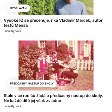
VZDĚLÁVÁNÍ
Vysoké IQ se přeceňuje, říká Vladimír Marček, autor
testů Mensa
Lucie Rybová
PŘEDČASNÝ NÁSTUP DO ŠKOLY
Stále více rodičů žádá o předčasný nástup do školy.
Ne každé dítě jej však zvládne
Lucie Rybová