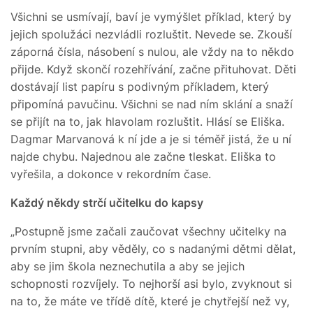
Všichni se usmívají, baví je vymýšlet příklad, který by
jejich spolužáci nezvládli rozluštit. Nevede se. Zkouší
záporná čísla, násobení s nulou, ale vždy na to někdo
přijde. Když skončí rozehřívání, začne přituhovat. Děti
dostávají list papíru s podivným příkladem, který
připomíná pavučinu. Všichni se nad ním sklání a snaží
se přijít na to, jak hlavolam rozluštit. Hlásí se Eliška.
Dagmar Marvanová k ní jde a je si téměř jistá, že u ní
najde chybu. Najednou ale začne tleskat. Eliška to
vyřešila, a dokonce v rekordním čase.
Každý někdy strčí učitelku do kapsy
„Postupně jsme začali zaučovat všechny učitelky na
prvním stupni, aby věděly, co s nadanými dětmi dělat,
aby se jim škola neznechutila a aby se jejich
schopnosti rozvíjely. To nejhorší asi bylo, zvyknout si
na to, že máte ve třídě dítě, které je chytřejší než vy,