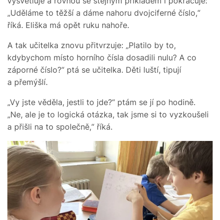
vysvětluje a rovnou se stejným příkladem i pokračuje:
„Uděláme to těžší a dáme nahoru dvojciferné číslo,“
říká. Eliška má opět ruku nahoře.
A tak učitelka znovu přitvrzuje: „Platilo by to,
kdybychom místo horního čísla dosadili nulu? A co
záporné číslo?“ ptá se učitelka. Děti luští, tipují
a přemýšlí.
„Vy jste věděla, jestli to jde?“ ptám se jí po hodině.
„Ne, ale je to logická otázka, tak jsme si to vyzkoušeli
a přišli na to společně,“ říká.