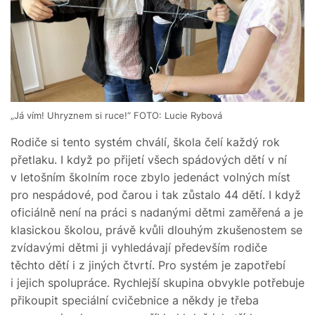
„Já vím! Uhryznem si ruce!“ FOTO: Lucie Rybová
Rodiče si tento systém chválí, škola čelí každý rok
přetlaku. I když po přijetí všech spádových dětí v ní
v letošním školním roce zbylo jedenáct volných míst
pro nespádové, pod čarou i tak zůstalo 44 dětí. I když
oficiálně není na práci s nadanými dětmi zaměřená a je
klasickou školou, právě kvůli dlouhým zkušenostem se
zvídavými dětmi ji vyhledávají především rodiče
těchto dětí i z jiných čtvrtí. Pro systém je zapotřebí
i jejich spolupráce. Rychlejší skupina obvykle potřebuje
přikoupit speciální cvičebnice a někdy je třeba