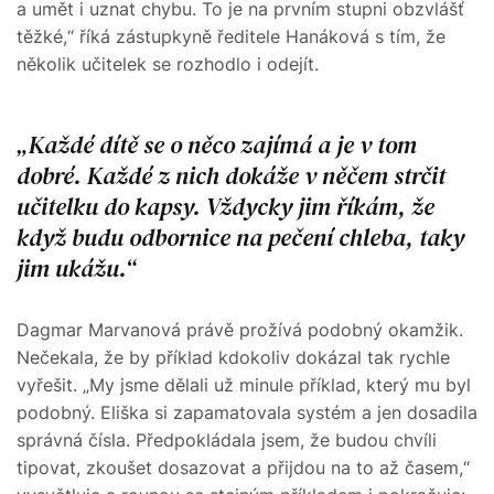
a umět i uznat chybu. To je na prvním stupni obzvlášť
těžké,“ říká zástupkyně ředitele Hanáková s tím, že
několik učitelek se rozhodlo i odejít.
Každé dítě se o něco zajímá a je v tom
dobré. Každé z nich dokáže v něčem strčit
učitelku do kapsy. Vždycky jim říkám, že
když budu odbornice na pečení chleba, taky
jim ukážu.
Dagmar Marvanová právě prožívá podobný okamžik.
Nečekala, že by příklad kdokoliv dokázal tak rychle
vyřešit. „My jsme dělali už minule příklad, který mu byl
podobný. Eliška si zapamatovala systém a jen dosadila
správná čísla. Předpokládala jsem, že budou chvíli
tipovat, zkoušet dosazovat a přijdou na to až časem,“