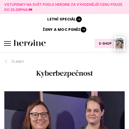
VSTUPENKY NA SVĚT PODLE HEROINE ZA VÝHODNĚJŠÍ CENU POUZE
DO 20.SRPNA!🎟️
LETNÍ
SPECIÁL
ŽENY A
MOC PENĚZ
E-SHOP
ČLÁNKY
Kyberbezpečnost