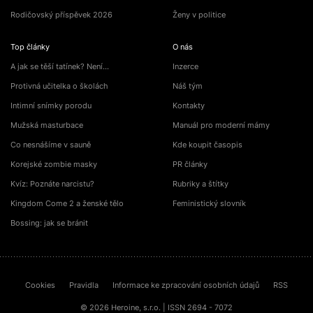
Rodičovský příspěvek 2026
Ženy v politice
Top články
O nás
A jak se těší tatínek? Není…
Inzerce
Protivná učitelka o školách
Náš tým
Intimní snímky porodu
Kontakty
Mužská masturbace
Manuál pro moderní mámy
Co nesnášíme v sauně
Kde koupit časopis
Korejské zombie masky
PR články
Kvíz: Poznáte narcistu?
Rubriky a štítky
Kingdom Come 2 a ženské tělo
Feministický slovník
Bossing: jak se bránit
Cookies
Pravidla
Informace ke zpracování osobních údajů
RSS
© 2026 Heroine, s.r.o. | ISSN 2694 - 7072