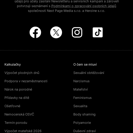
údajů pro účely zasílání Newsletteru a servisních kampaní a zároveň
potvrzuji seznámení s
Podmínkami o zpracování osobních údajů
společností Next Page Media s.r.o. a Heroine s.r.o.
Kalkulačky
O čem se mluví
Výpočet plodných dnů
Sexuální obtěžování
Podpora v nezaměstnanosti
Narcismus
Nárok na porodné
Mateřství
Přídavky na dítě
Feminismus
Ošetřovné
Sexualita
Nemocenská OSVČ
Body shaming
Termín porodu
Polyamorie
Výpočet mateřské 2026
Duševní zdraví