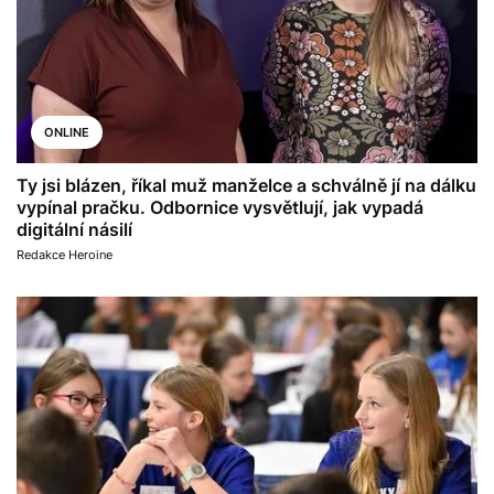
ONLINE
Ty jsi blázen, říkal muž manželce a schválně jí na dálku
vypínal pračku. Odbornice vysvětlují, jak vypadá
digitální násilí
Redakce Heroine