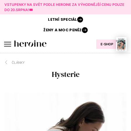
VSTUPENKY NA SVĚT PODLE HEROINE ZA VÝHODNĚJŠÍ CENU POUZE
DO 20.SRPNA!🎟️
LETNÍ
SPECIÁL
ŽENY A
MOC PENĚZ
E-SHOP
ČLÁNKY
Hysterie