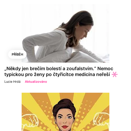
PŘÍBĚH
„Někdy jen brečím bolestí a zoufalstvím.“ Nemoc
typickou pro ženy po čtyřicítce medicína neřeší
Lucie Hrdá
Aktualizováno