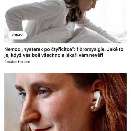
ZDRAVÍ
Nemoc „hysterek po čtyřicítce“: fibromyalgie. Jaké to
je, když vás bolí všechno a lékaři vám nevěří
Redakce Heroine