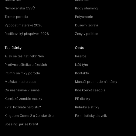
Nemocenská OSVČ
Body shaming
Termín porodu
Polyamorie
Výpočet mateřské 2026
Duševní zdraví
Rodičovský příspěvek 2026
Ženy v politice
Top články
O nás
A jak se těší tatínek? Není…
Inzerce
Protivná učitelka o školách
Náš tým
Intimní snímky porodu
Kontakty
Mužská masturbace
Manuál pro moderní mámy
Co nesnášíme v sauně
Kde koupit časopis
Korejské zombie masky
PR články
Kvíz: Poznáte narcistu?
Rubriky a štítky
Kingdom Come 2 a ženské tělo
Feministický slovník
Bossing: jak se bránit