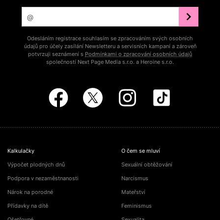
Odesláním registrace souhlasím se zpracováním svých osobních
údajů pro účely zasílání Newsletteru a servisních kampaní a zároveň
potvrzuji seznámení s
Podmínkami o zpracování osobních údajů
společností Next Page Media s.r.o. a Heroine s.r.o.
Kalkulačky
O čem se mluví
Výpočet plodných dnů
Sexuální obtěžování
Podpora v nezaměstnanosti
Narcismus
Nárok na porodné
Mateřství
Přídavky na dítě
Feminismus
Ošetřovné
Sexualita