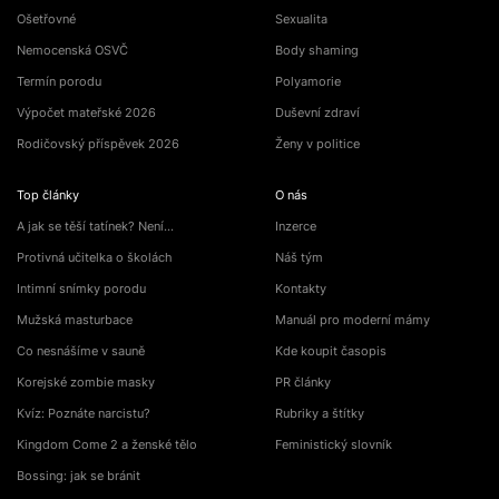
Ošetřovné
Sexualita
Nemocenská OSVČ
Body shaming
Termín porodu
Polyamorie
Výpočet mateřské 2026
Duševní zdraví
Rodičovský příspěvek 2026
Ženy v politice
Top články
O nás
A jak se těší tatínek? Není…
Inzerce
Protivná učitelka o školách
Náš tým
Intimní snímky porodu
Kontakty
Mužská masturbace
Manuál pro moderní mámy
Co nesnášíme v sauně
Kde koupit časopis
Korejské zombie masky
PR články
Kvíz: Poznáte narcistu?
Rubriky a štítky
Kingdom Come 2 a ženské tělo
Feministický slovník
Bossing: jak se bránit