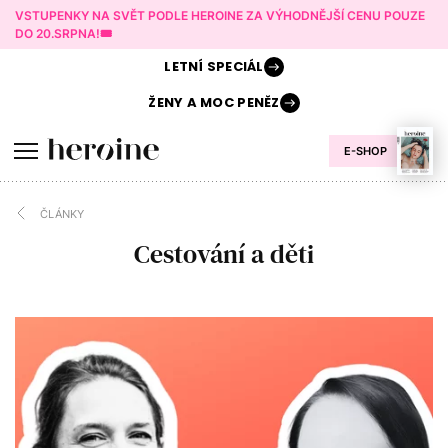
VSTUPENKY NA SVĚT PODLE HEROINE ZA VÝHODNĚJŠÍ CENU POUZE
DO 20.SRPNA!🎟️
LETNÍ
SPECIÁL
ŽENY A
MOC PENĚZ
E-SHOP
ČLÁNKY
Cestování a děti