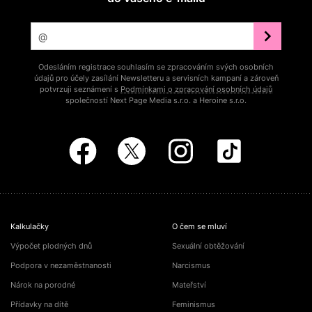
Odesláním registrace souhlasím se zpracováním svých osobních
údajů pro účely zasílání Newsletteru a servisních kampaní a zároveň
potvrzuji seznámení s
Podmínkami o zpracování osobních údajů
společností Next Page Media s.r.o. a Heroine s.r.o.
Kalkulačky
O čem se mluví
Výpočet plodných dnů
Sexuální obtěžování
Podpora v nezaměstnanosti
Narcismus
Nárok na porodné
Mateřství
Přídavky na dítě
Feminismus