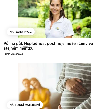
NAPSÁNO PRO...
Půl na půl. Neplodnost postihuje muže i ženy ve
stejném měřítku
Lucie Weissová
NÁHRADNÍ MATEŘSTVÍ