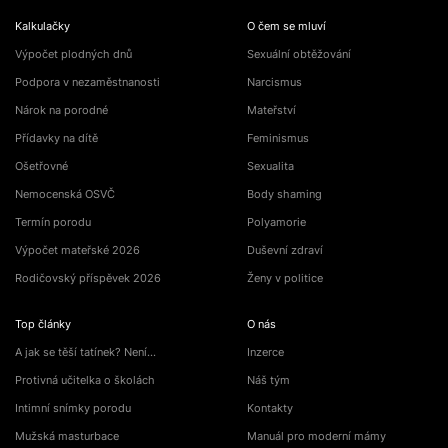
Kalkulačky
O čem se mluví
Výpočet plodných dnů
Sexuální obtěžování
Podpora v nezaměstnanosti
Narcismus
Nárok na porodné
Mateřství
Přídavky na dítě
Feminismus
Ošetřovné
Sexualita
Nemocenská OSVČ
Body shaming
Termín porodu
Polyamorie
Výpočet mateřské 2026
Duševní zdraví
Rodičovský příspěvek 2026
Ženy v politice
Top články
O nás
A jak se těší tatínek? Není…
Inzerce
Protivná učitelka o školách
Náš tým
Intimní snímky porodu
Kontakty
Mužská masturbace
Manuál pro moderní mámy