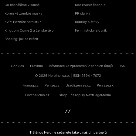
Co nesnášíme v sauně
Kde koupit časopis
Korejské zombie masky
PR články
Kvíz: Poznáte narcistu?
Rubriky a štítky
Kingdom Come 2 a ženské tělo
Feministický slovník
Bossing: jak se bránit
Cookies
Pravidla
Informace ke zpracování osobních údajů
RSS
© 2026 Heroine, s.r.o. | ISSN 2694 - 7072
Finmag.cz
Peníze.cz
Ušetři.peníze.cz
Peniaze.sk
Footballclub.cz
E-shop - časopisy NextPageMedia
sinfin.digital
Tištěnou Heroine seženete také u našich partnerů