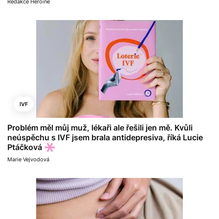
Redakce Heroine
IVF
Problém měl můj muž, lékaři ale řešili jen mě. Kvůli
neúspěchu s IVF jsem brala antidepresiva, říká Lucie
Ptáčková
Marie Vejvodová