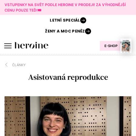
VSTUPENKY NA SVĚT PODLE HEROINE V PRODEJI! ZA VÝHODNĚJŠÍ
CENU POUZE TEĎ!🎟️
LETNÍ
SPECIÁL
ŽENY A
MOC PENĚZ
E-SHOP
ČLÁNKY
Asistovaná reprodukce