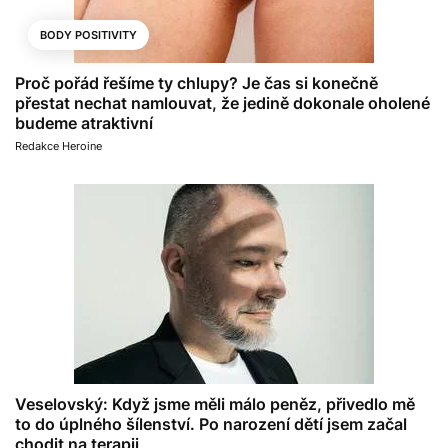
BODY POSITIVITY
Proč pořád řešíme ty chlupy? Je čas si konečně
přestat nechat namlouvat, že jedině dokonale oholené
budeme atraktivní
Redakce Heroine
Veselovský: Když jsme měli málo peněz, přivedlo mě
to do úplného šílenství. Po narození dětí jsem začal
chodit na terapii