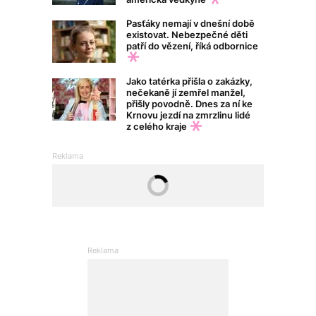
Pasťáky nemají v dnešní době
existovat. Nebezpečné děti
patří do vězení, říká odbornice
Jako tatérka přišla o zakázky,
nečekaně jí zemřel manžel,
přišly povodně. Dnes za ní ke
Krnovu jezdí na zmrzlinu lidé
z celého kraje