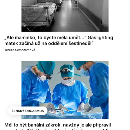
„Ale maminko, to byste měla umět...“ Gaslighting
matek začíná už na oddělení šestinedělí
Tereza Semotamová
ŽENSKÝ ORGASMUS
Měl to být banální zákrok, navždy je ale připravil