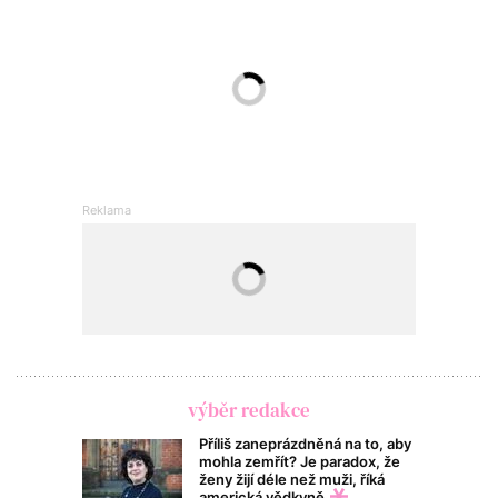
výběr redakce
Příliš zaneprázdněná na to, aby
mohla zemřít? Je paradox, že
ženy žijí déle než muži, říká
americká vědkyně