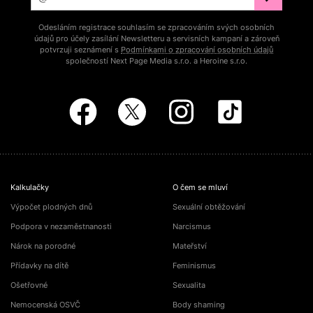
Odesláním registrace souhlasím se zpracováním svých osobních
údajů pro účely zasílání Newsletteru a servisních kampaní a zároveň
potvrzuji seznámení s
Podmínkami o zpracování osobních údajů
společností Next Page Media s.r.o. a Heroine s.r.o.
Kalkulačky
O čem se mluví
Výpočet plodných dnů
Sexuální obtěžování
Podpora v nezaměstnanosti
Narcismus
Nárok na porodné
Mateřství
Přídavky na dítě
Feminismus
Ošetřovné
Sexualita
Nemocenská OSVČ
Body shaming