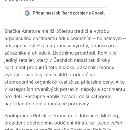
Přidat mezi oblíbené zdroje na Googlu
Značka
Alnatura
má již 35letou tradici a výrobu
organického sortimentu řídí s celostním – holistickým –
přístupem: záleží jí na procesu výroby, přínosu pro
zákazníka a ohledu k životnímu prostředí. Rohlík je
jediný retailer, který v Čechách nabízí tak široký
sortiment produktů této značky. Zákazníci mohou
vybírat z nabídky téměř 400 produktů ve
stoprocentně organické kvalitě za přijatelné ceny. A to
v kategoriích trvanlivých potravin, nápojů a sortimentu
pro děti. Postupně Rohlík zařadí i další kategorie,
například čerstvé a mražené potraviny.
Spolupráci s Rohlik.cz komentuje Johannes Mühling,
prezident obchodního oddělení Alnatura: „
Jsme velmi
rádi, že jsme se spojili právě s Rohlíkem. Rohlík je