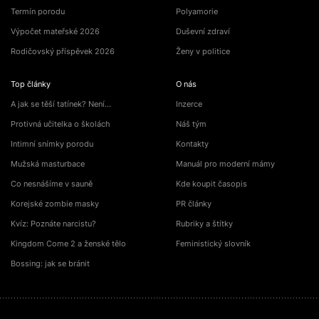
Termín porodu
Polyamorie
Výpočet mateřské 2026
Duševní zdraví
Rodičovský příspěvek 2026
Ženy v politice
Top články
O nás
A jak se těší tatínek? Není…
Inzerce
Protivná učitelka o školách
Náš tým
Intimní snímky porodu
Kontakty
Mužská masturbace
Manuál pro moderní mámy
Co nesnášíme v sauně
Kde koupit časopis
Korejské zombie masky
PR články
Kvíz: Poznáte narcistu?
Rubriky a štítky
Kingdom Come 2 a ženské tělo
Feministický slovník
Bossing: jak se bránit