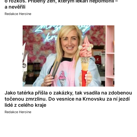
o rozkoš. Příběhy žen, kterým lékaři nepomohli –
a nevěřili
Redakce Heroine
Jako tatérka přišla o zakázky, tak vsadila na zdobenou
točenou zmrzlinu. Do vesnice na Krnovsku za ní jezdí
lidé z celého kraje
Redakce Heroine