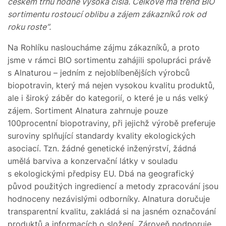
českém trhu hodně vysoká čísla. Celkově má trend BIO
sortimentu rostoucí oblibu a zájem zákazníků rok od
roku roste“.
Na Rohlíku nasloucháme zájmu zákazníků, a proto
jsme v rámci BIO sortimentu zahájili spolupráci právě
s Alnaturou – jedním z nejoblíbenějších výrobců
biopotravin, který má nejen vysokou kvalitu produktů,
ale i široký záběr do kategorií, o které je u nás velký
zájem. Sortiment Alnatura zahrnuje pouze
100procentní biopotraviny, při jejichž výrobě preferuje
suroviny splňující standardy kvality ekologických
asociací. Tzn. žádné genetické inženýrství, žádná
umělá barviva a konzervační látky v souladu
s ekologickými předpisy EU. Dbá na geografický
původ použitých ingrediencí a metody zpracování jsou
hodnoceny nezávislými odborníky. Alnatura doručuje
transparentní kvalitu, zakládá si na jasném označování
produktů a informacích o složení. Zároveň podporuje