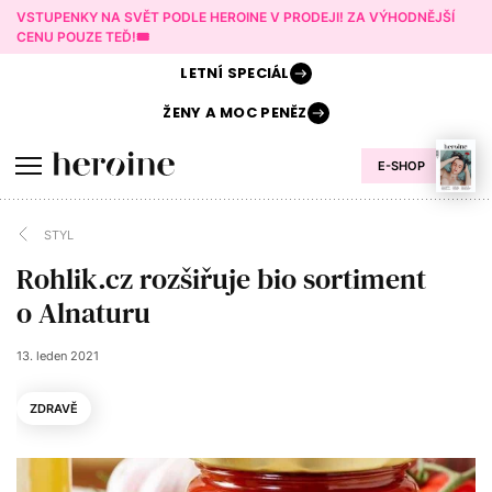
VSTUPENKY NA SVĚT PODLE HEROINE V PRODEJI! ZA VÝHODNĚJŠÍ
CENU POUZE TEĎ!🎟️
LETNÍ
SPECIÁL
ŽENY A
MOC PENĚZ
E-SHOP
STYL
Rohlik.cz rozšiřuje bio sortiment
o Alnaturu
13. leden 2021
ZDRAVĚ