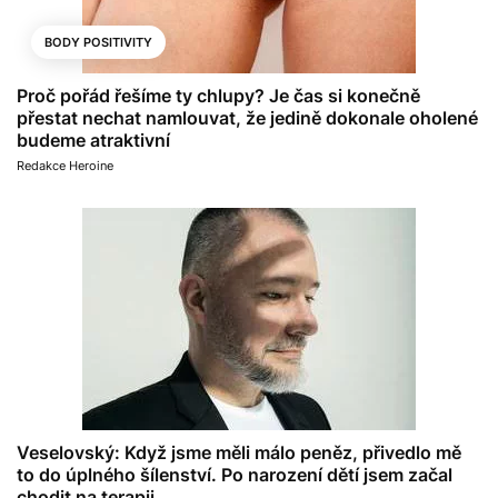
BODY POSITIVITY
Proč pořád řešíme ty chlupy? Je čas si konečně
přestat nechat namlouvat, že jedině dokonale oholené
budeme atraktivní
Redakce Heroine
Veselovský: Když jsme měli málo peněz, přivedlo mě
to do úplného šílenství. Po narození dětí jsem začal
chodit na terapii