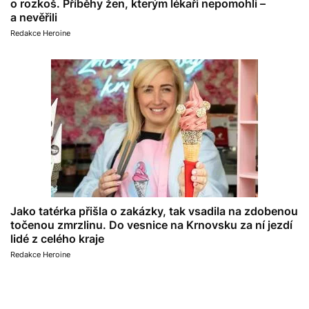
o rozkoš. Příběhy žen, kterým lékaři nepomohli –
a nevěřili
Redakce Heroine
Jako tatérka přišla o zakázky, tak vsadila na zdobenou
točenou zmrzlinu. Do vesnice na Krnovsku za ní jezdí
lidé z celého kraje
Redakce Heroine