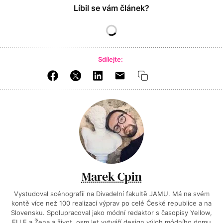
Líbil se vám článek?
Sdílejte:
Marek Cpin
Vystudoval scénografii na Divadelní fakultě JAMU. Má na svém
kontě více než 100 realizací výprav po celé České republice a na
Slovensku. Spolupracoval jako módní redaktor s časopisy Yellow,
ELLE a Žena a život, osm let vytváří design výloh módního domu