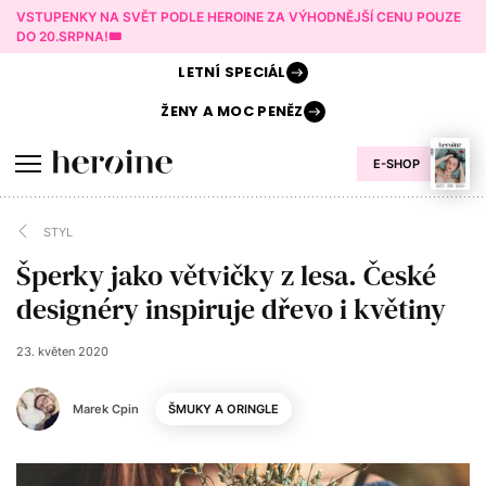
VSTUPENKY NA SVĚT PODLE HEROINE ZA VÝHODNĚJŠÍ CENU POUZE
DO 20.SRPNA!🎟️
LETNÍ
SPECIÁL
ŽENY A
MOC PENĚZ
E-SHOP
STYL
Šperky jako větvičky z lesa. České
designéry inspiruje dřevo i květiny
23. květen 2020
Marek Cpin
ŠMUKY A ORINGLE