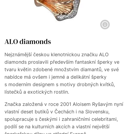
ALO diamonds
Nejznámější českou klenotnickou značku ALO
diamonds proslavili především fantaskní šperky ve
tvaru květin zdobené množstvím diamantů, ve své
nabídce má ovšem i jemné a delikátní šperky
s moderním designem s motivy drobných kvítků,
lístečků a exotických rostlin.
Značka založená v roce 2001 Aloisem Ryšavým nyní
vlastní deset butiků v Čechách i na Slovensku,
spolupracuje s českými i zahraničními celebritami,
podílí se na kulturních akcích a vlastní největší
šperkařskou dílnu ve střední Evropě.