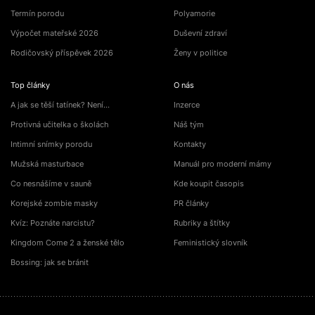
Termín porodu
Polyamorie
Výpočet mateřské 2026
Duševní zdraví
Rodičovský příspěvek 2026
Ženy v politice
Top články
O nás
A jak se těší tatínek? Není…
Inzerce
Protivná učitelka o školách
Náš tým
Intimní snímky porodu
Kontakty
Mužská masturbace
Manuál pro moderní mámy
Co nesnášíme v sauně
Kde koupit časopis
Korejské zombie masky
PR články
Kvíz: Poznáte narcistu?
Rubriky a štítky
Kingdom Come 2 a ženské tělo
Feministický slovník
Bossing: jak se bránit