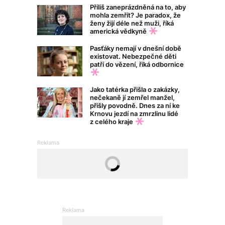
Příliš zaneprázdněná na to, aby
mohla zemřít? Je paradox, že
ženy žijí déle než muži, říká
americká vědkyně
Pasťáky nemají v dnešní době
existovat. Nebezpečné děti
patří do vězení, říká odbornice
Jako tatérka přišla o zakázky,
nečekaně jí zemřel manžel,
přišly povodně. Dnes za ní ke
Krnovu jezdí na zmrzlinu lidé
z celého kraje