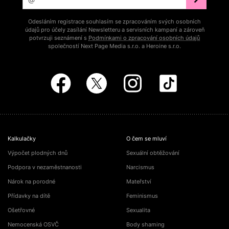
Odesláním registrace souhlasím se zpracováním svých osobních
údajů pro účely zasílání Newsletteru a servisních kampaní a zároveň
potvrzuji seznámení s
Podmínkami o zpracování osobních údajů
společností Next Page Media s.r.o. a Heroine s.r.o.
Kalkulačky
O čem se mluví
Výpočet plodných dnů
Sexuální obtěžování
Podpora v nezaměstnanosti
Narcismus
Nárok na porodné
Mateřství
Přídavky na dítě
Feminismus
Ošetřovné
Sexualita
Nemocenská OSVČ
Body shaming