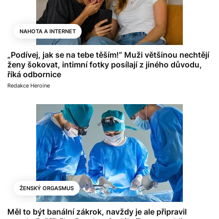
NAHOTA A INTERNET
„Podívej, jak se na tebe těším!“ Muži většinou nechtějí
ženy šokovat, intimní fotky posílají z jiného důvodu,
říká odbornice
Redakce Heroine
ŽENSKÝ ORGASMUS
Měl to být banální zákrok, navždy je ale připravil