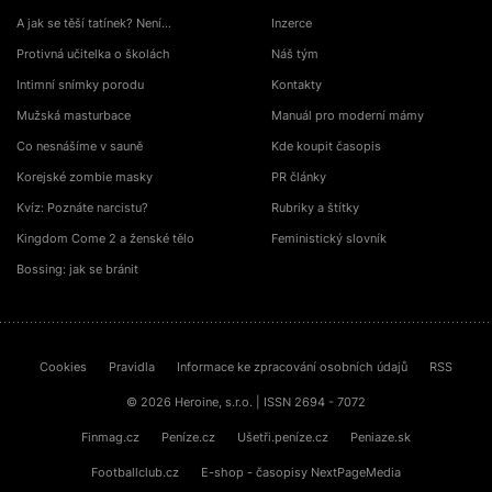
A jak se těší tatínek? Není…
Inzerce
Protivná učitelka o školách
Náš tým
Intimní snímky porodu
Kontakty
Mužská masturbace
Manuál pro moderní mámy
Co nesnášíme v sauně
Kde koupit časopis
Korejské zombie masky
PR články
Kvíz: Poznáte narcistu?
Rubriky a štítky
Kingdom Come 2 a ženské tělo
Feministický slovník
Bossing: jak se bránit
Cookies
Pravidla
Informace ke zpracování osobních údajů
RSS
© 2026 Heroine, s.r.o. | ISSN 2694 - 7072
Finmag.cz
Peníze.cz
Ušetři.peníze.cz
Peniaze.sk
Footballclub.cz
E-shop - časopisy NextPageMedia