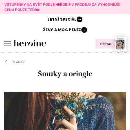
VSTUPENKY NA SVĚT PODLE HEROINE V PRODEJI! ZA VÝHODNĚJŠÍ
CENU POUZE TEĎ!🎟️
LETNÍ
SPECIÁL
ŽENY A
MOC PENĚZ
E-SHOP
ČLÁNKY
Šmuky a oringle