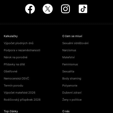
Kalkulačky
O čem se mluví
Výpočet plodných dnů
Sexuální obtěžování
Podpora v nezaměstnanosti
Narcismus
Nárok na porodné
Mateřství
Přídavky na dítě
Feminismus
Ošetřovné
Sexualita
Nemocenská OSVČ
Body shaming
Termín porodu
Polyamorie
Výpočet mateřské 2026
Duševní zdraví
Rodičovský příspěvek 2026
Ženy v politice
Top články
O nás