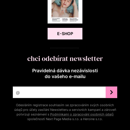
E-SHOP
chci odebírat newsletter
Pravidelná dávka nezávislosti
do vašeho e‑mailu
Odesláním registrace souhlasím se zpracováním svých osobních
údajů pro účely zasílání Newsletteru a servisních kampaní a zároveň
potvrzuji seznámení s
Podmínkami o zpracování osobních údajů
společností Next Page Media s.r.o. a Heroine s.r.o.