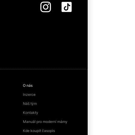
O nás
Inzerce
Náš tým
Kontakty
Manuál pro moderní mámy
Kde koupit časopis