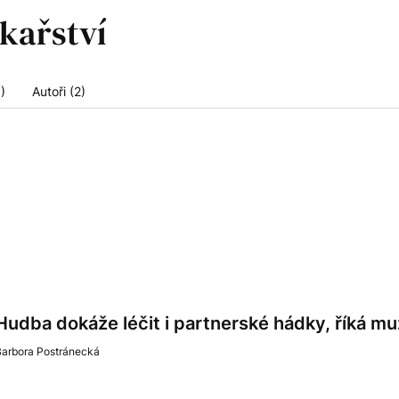
)
Autoři (2)
Hudba dokáže léčit i partnerské hádky, říká m
Barbora Postránecká