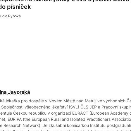
do písniček
Lucie Rybová
ina Javorská
cká lékařka pro dospělé v Novém Městě nad Metují ve východních Č
 Společnosti všeobecného lékařství (SVL) ČLS JEP a Pracovní skupi
entuje Českou republiku v organizaci EURACT (European Academy of
ne), EURIPA (the European Rural and Isolated Practitioners Associat
ce Research Network). Je zkušební komisařkou Institutu postgraduáln