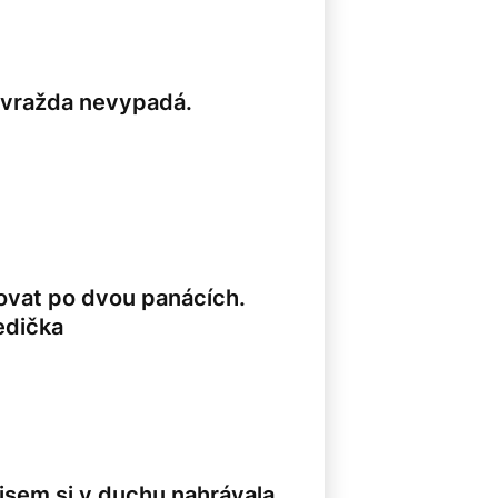
bevražda nevypadá.
erovat po dvou panácích.
medička
8
 jsem si v duchu nahrávala