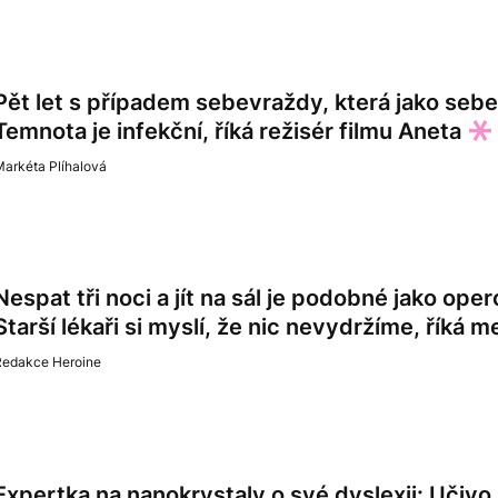
Pět let s případem sebevraždy, která jako se
Temnota je infekční, říká režisér filmu Aneta
arkéta Plíhalová
Nespat tři noci a jít na sál je podobné jako op
Starší lékaři si myslí, že nic nevydržíme, říká 
Redakce Heroine
Expertka na nanokrystaly o své dyslexii: Učivo