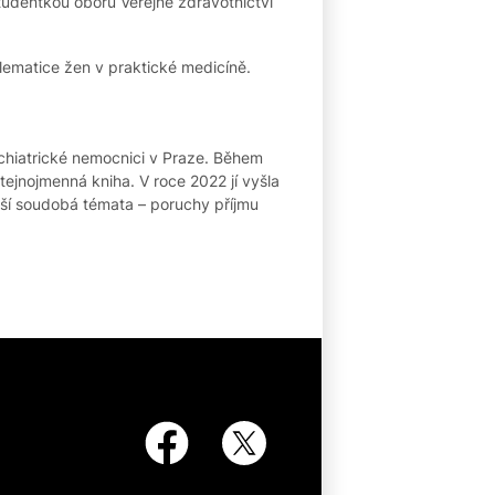
studentkou oboru Veřejné zdravotnictví
lematice žen v praktické medicíně.
ychiatrické nemocnici v Praze. Během
tejnojmenná kniha. V roce 2022 jí vyšla
další soudobá témata – poruchy příjmu