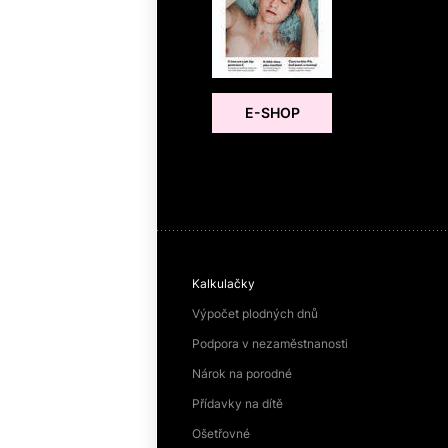
E-SHOP
Kalkulačky
Výpočet plodných dnů
Podpora v nezaměstnanosti
Nárok na porodné
Přídavky na dítě
Ošetřovné