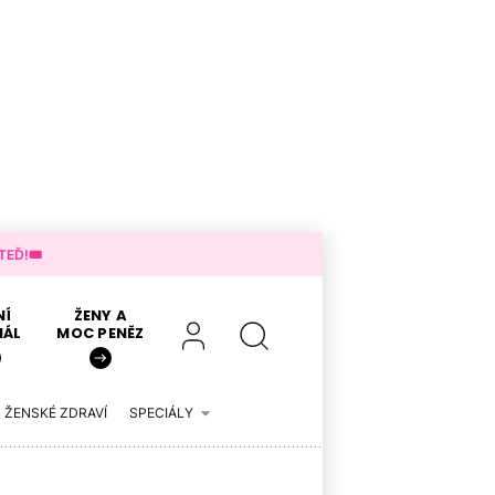
EĎ!🎟️
NÍ
ŽENY A
IÁL
MOC PENĚZ
ŽENSKÉ ZDRAVÍ
SPECIÁLY