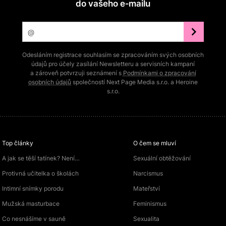
do vašeho e‑mailu
Odesláním registrace souhlasím se zpracováním svých osobních
údajů pro účely zasílání Newsletteru a servisních kampaní
a zároveň potvrzuji seznámení s
Podmínkami o zpracování
osobních údajů
společností Next Page Media s.r.o. a Heroine
s.r.o.
Top články
O čem se mluví
A jak se těší tatínek? Není…
Sexuální obtěžování
Protivná učitelka o školách
Narcismus
Intimní snímky porodu
Mateřství
Mužská masturbace
Feminismus
Co nesnášíme v sauně
Sexualita