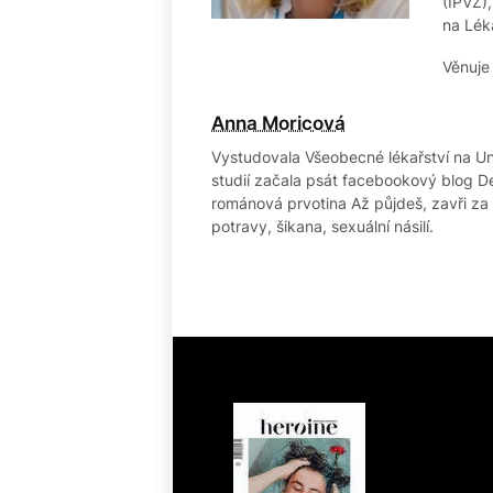
(IPVZ)
na Lék
Věnuje
Anna Moricová
Vystudovala Všeobecné lékařství na Uni
studií začala psát facebookový blog Den
románová prvotina Až půjdeš, zavři za s
potravy, šikana, sexuální násilí.