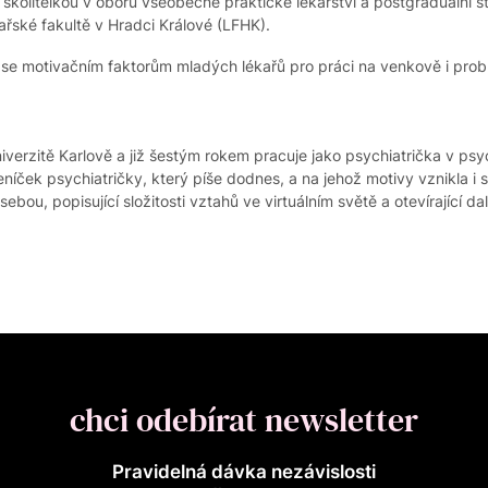
, školitelkou v oboru všeobecné praktické lékařství a postgraduální 
ařské fakultě v Hradci Králové (LFHK).
 se motivačním faktorům mladých lékařů pro práci na venkově i prob
verzitě Karlově a již šestým rokem pracuje jako psychiatrička v ps
íček psychiatričky, který píše dodnes, a na jehož motivy vznikla i s
ebou, popisující složitosti vztahů ve virtuálním světě a otevírající 
chci odebírat newsletter
Pravidelná dávka nezávislosti