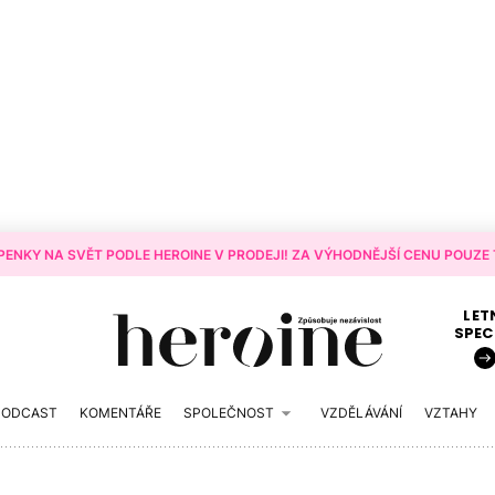
ENKY NA SVĚT PODLE HEROINE V PRODEJI! ZA VÝHODNĚJŠÍ CENU POUZE T
LET
SPEC
PODCAST
KOMENTÁŘE
SPOLEČNOST
VZDĚLÁVÁNÍ
VZTAHY