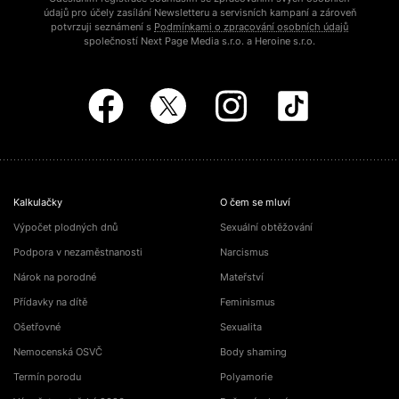
údajů pro účely zasílání Newsletteru a servisních kampaní a zároveň
potvrzuji seznámení s
Podmínkami o zpracování osobních údajů
společností Next Page Media s.r.o. a Heroine s.r.o.
Kalkulačky
O čem se mluví
Výpočet plodných dnů
Sexuální obtěžování
Podpora v nezaměstnanosti
Narcismus
Nárok na porodné
Mateřství
Přídavky na dítě
Feminismus
Ošetřovné
Sexualita
Nemocenská OSVČ
Body shaming
Termín porodu
Polyamorie