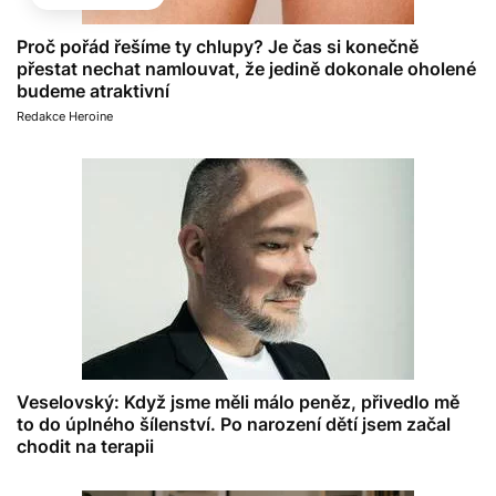
Proč pořád řešíme ty chlupy? Je čas si konečně
přestat nechat namlouvat, že jedině dokonale oholené
budeme atraktivní
Redakce Heroine
Veselovský: Když jsme měli málo peněz, přivedlo mě
to do úplného šílenství. Po narození dětí jsem začal
chodit na terapii