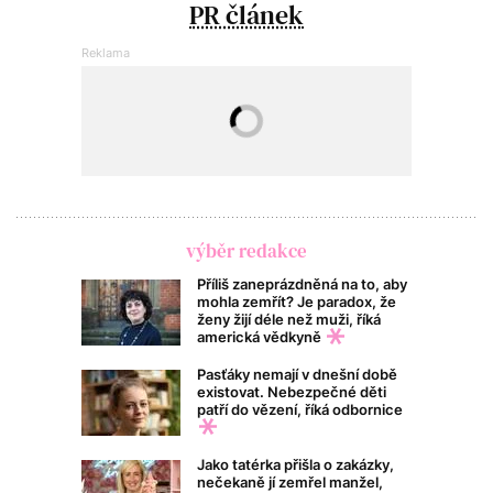
PR článek
výběr redakce
Příliš zaneprázdněná na to, aby
mohla zemřít? Je paradox, že
ženy žijí déle než muži, říká
americká vědkyně
Pasťáky nemají v dnešní době
existovat. Nebezpečné děti
patří do vězení, říká odbornice
Jako tatérka přišla o zakázky,
nečekaně jí zemřel manžel,