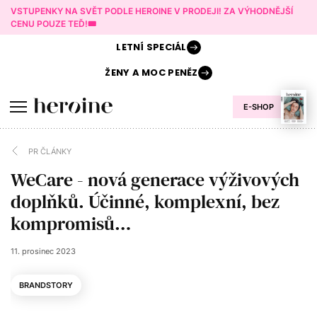
VSTUPENKY NA SVĚT PODLE HEROINE V PRODEJI! ZA VÝHODNĚJŠÍ
CENU POUZE TEĎ!🎟️
LETNÍ
SPECIÁL
ŽENY A
MOC PENĚZ
E-SHOP
PR ČLÁNKY
WeCare - nová generace výživových
doplňků. Účinné, komplexní, bez
kompromisů…
11. prosinec 2023
BRANDSTORY