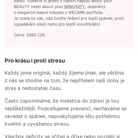
dárků. Vyberte si jeden z našich nápojů about your
BEAUTY nebo about your
IMMUNITY
, doplněný
o elegantní balení tobolek z WECARE portfolia.
Je zcela na vás, zda zvolíte řešení pro lepší spánek, proti
vypadávání vlasů nebo pro lepší soustředění.
Cena: 3490 CZK
Pro krásu i proti stresu
Každý jsme originál, každý žijeme jinak, ale většina
z nás se shodne na tom, že nepřítelem naší doby je
stres a nedostatek času.
Často zapomínáme, že investice do zdraví je tou
nejdůležitější. Podceňujeme prevenci, necháváme se
okrádat o spánek, neposkytujeme tělu potřebnou
kvalitní a vyváženou stravu.
Všechny deficity se sčítají a dříve nebo později si