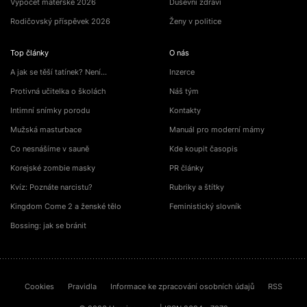
Výpočet mateřské 2026
Duševní zdraví
Rodičovský příspěvek 2026
Ženy v politice
Top články
O nás
A jak se těší tatínek? Není…
Inzerce
Protivná učitelka o školách
Náš tým
Intimní snímky porodu
Kontakty
Mužská masturbace
Manuál pro moderní mámy
Co nesnášíme v sauně
Kde koupit časopis
Korejské zombie masky
PR články
Kvíz: Poznáte narcistu?
Rubriky a štítky
Kingdom Come 2 a ženské tělo
Feministický slovník
Bossing: jak se bránit
Cookies
Pravidla
Informace ke zpracování osobních údajů
RSS