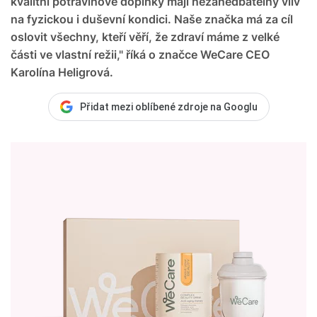
kvalitní potravinové doplňky mají nezanedbatelný vliv
na fyzickou i duševní kondici. Naše značka má za cíl
oslovit všechny, kteří věří, že zdraví máme z velké
části ve vlastní režii," říká o značce WeCare CEO
Karolína Heligrová.
Přidat mezi oblíbené zdroje na Googlu