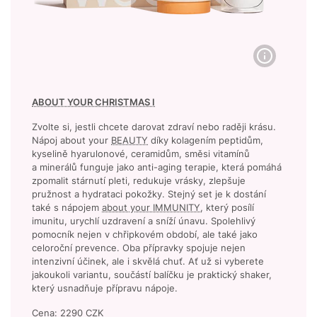
ABOUT YOUR CHRISTMAS I
Zvolte si, jestli chcete darovat zdraví nebo raději krásu.
Nápoj about your
BEAUTY
díky kolagením peptidům,
kyselině hyarulonové, ceramidům, směsi vitamínů
a minerálů funguje jako anti-aging terapie, která pomáhá
zpomalit stárnutí pleti, redukuje vrásky, zlepšuje
pružnost a hydrataci pokožky. Stejný set je k dostání
také s nápojem
about your IMMUNITY
, který posílí
imunitu, urychlí uzdravení a sníží únavu. Spolehlivý
pomocník nejen v chřipkovém období, ale také jako
celoroční prevence. Oba přípravky spojuje nejen
intenzivní účinek, ale i skvělá chuť. Ať už si vyberete
jakoukoli variantu, součástí balíčku je praktický shaker,
který usnadňuje přípravu nápoje.
Cena: 2290 CZK