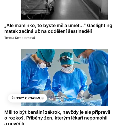
„Ale maminko, to byste měla umět...“ Gaslighting
matek začíná už na oddělení šestinedělí
Tereza Semotamová
ŽENSKÝ ORGASMUS
Měl to být banální zákrok, navždy je ale připravil
o rozkoš. Příběhy žen, kterým lékaři nepomohli –
a nevěřili