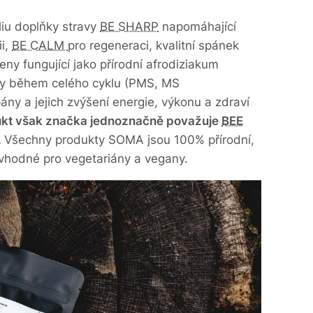
iu doplňky stravy
BE SHARP
napomáhající
ii,
BE CALM
pro regeneraci, kvalitní spánek
eny fungující jako přírodní afrodiziakum
hy během celého cyklu (PMS, MS
ány a jejich zvýšení energie, výkonu a zdraví
dukt však značka jednoznačně považuje
BEE
.
Všechny produkty SOMA jsou 100% přírodní,
 vhodné pro vegetariány a vegany.