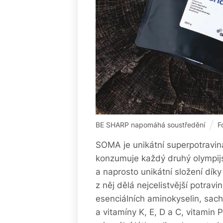
BE SHARP napomáhá soustředění
F
SOMA je unikátní superpotravin
konzumuje každý druhý olympijs
a naprosto unikátní složení díky
z něj dělá nejcelistvější potrav
esenciálních aminokyselin, sach
a vitamíny K, E, D a C, vitamin P