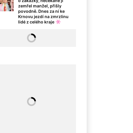
o zakázky, nečekaně jí
zemřel manžel, přišly
povodně. Dnes za ní ke
Krnovu jezdí na zmrzlinu
lidé z celého kraje