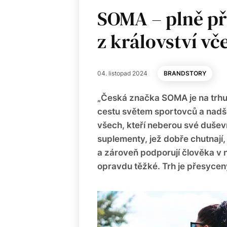
SOMA – plně př
z království vče
04. listopad 2024
BRANDSTORY
„Česká značka SOMA je na trhu 
cestu světem sportovců a nadše
všech, kteří neberou své duševn
suplementy, jež dobře chutnají,
a zároveň podporují člověka v n
opravdu těžké. Trh je přesycen