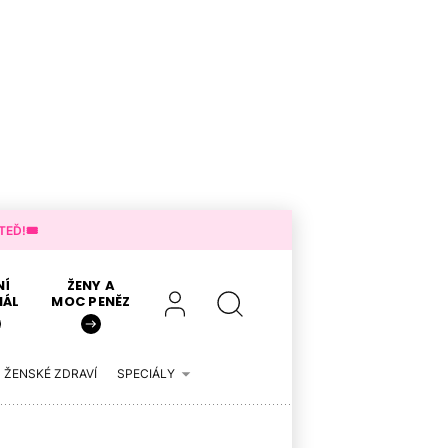
EĎ!🎟️
NÍ
ŽENY A
IÁL
MOC PENĚZ
ŽENSKÉ ZDRAVÍ
SPECIÁLY