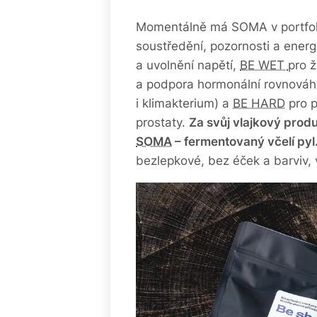
Momentálně má SOMA v portfol
soustředění, pozornosti a energ
a uvolnění napětí,
BE WET
pro ž
a podpora hormonální rovnová
i klimakterium) a
BE HARD
pro p
prostaty.
Za svůj vlajkový pro
SOMA
– fermentovaný včelí pyl
bezlepkové, bez éček a barviv,