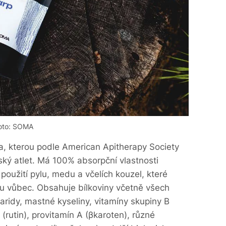
oto: SOMA
a, kterou podle American Apitherapy Society
ký atlet. Má 100% absorpční vlastnosti
 použití pylu, medu a včelích kouzel, které
inu vůbec. Obsahuje bílkoviny včetně všech
aridy, mastné kyseliny, vitamíny skupiny B
 (rutin), provitamín A (βkaroten), různé