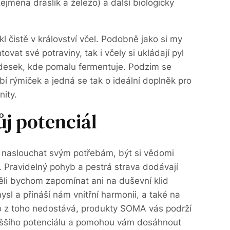
zejména draslík a železo) a další biologicky
kl čistě v království včel. Podobně jako si my
ovat své potraviny, tak i včely si ukládají pyl
h desek, kde pomalu fermentuje. Podzim se
bí rýmiček a jedná se tak o ideální doplněk pro
ity.
ůj potenciál
 naslouchat svým potřebám, být si vědomi
í. Pravidelný pohyb a pestrá strava dodávají
ěli bychom zapomínat ani na duševní klid
ysl a přináší nám vnitřní harmonii, a také na
 z toho nedostává, produkty SOMA vás podrží
yššího potenciálu a pomohou vám dosáhnout