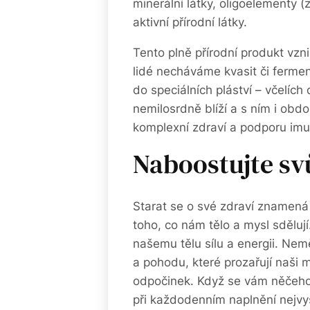
minerální látky, oligoelementy (
aktivní přírodní látky.
Tento plně přírodní produkt vzni
lidé necháváme kvasit či ferment
do speciálních pláství – včelíc
nemilosrdně blíží a s ním i obdo
komplexní zdraví a podporu imun
Naboost ujte sv
Starat se o své zdraví znamená
toho, co nám tělo a mysl sděluj
našemu tělu sílu a energii. Nem
a pohodu, které prozařují naši m
odpočinek. Když se vám něčeho
při každodenním naplnění nejv