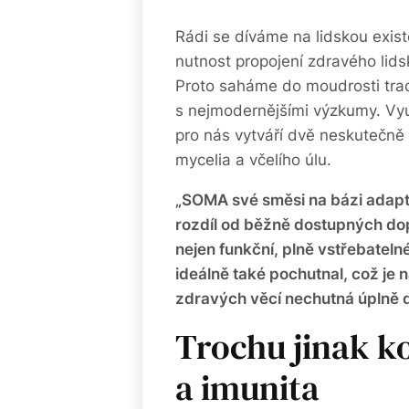
Rádi se díváme na lidskou exist
nutnost propojení zdravého lid
Proto saháme do moudrosti trad
s nejmodernějšími výzkumy. Využ
pro nás vytváří dvě neskutečně 
mycelia a včelího úlu.
„SOMA své směsi na bázi adapto
rozdíl od běžně dostupných dop
nejen funkční, plně vstřebatelné
ideálně také pochutnal, což je na
zdravých věcí nechutná úplně do
Trochu jinak k
a imunita