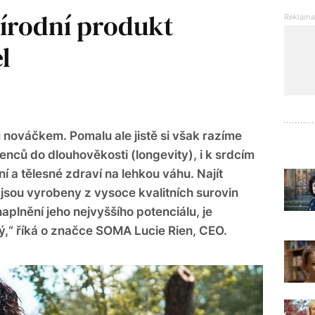
írodní produkt
l
nováčkem. Pomalu ale jistě si však razíme
nců do dlouhověkosti (longevity), i k srdcím
í a tělesné zdraví na lehkou váhu. Najít
 jsou vyrobeny z vysoce kvalitních surovin
aplnění jeho nejvyššího potenciálu, je
ý,“ říká o značce SOMA Lucie Rien, CEO.