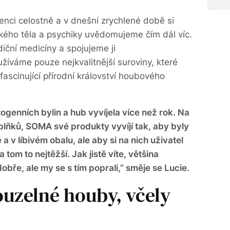
enci celostně a v dnešní zrychlené době si
ského těla a psychiky uvědomujeme čím dál víc.
iční medicíny a spojujeme ji
íváme pouze nejkvalitnější suroviny, které
fascinující přírodní království houbového
genních bylin a hub vyvíjela více než rok. Na
lňků, SOMA své produkty vyvíjí tak, aby byly
 a v líbivém obalu, ale aby si na nich uživatel
 tom to nejtěžší. Jak jistě víte, většina
bře, ale my se s tím poprali,” směje se Lucie.
ouzelné houby, včely