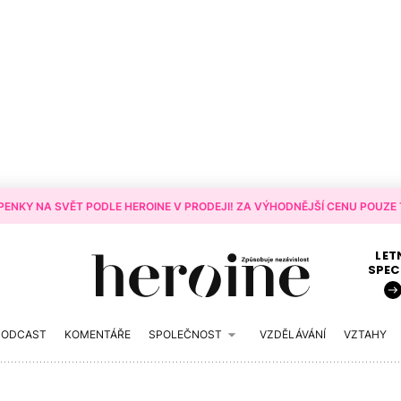
ENKY NA SVĚT PODLE HEROINE V PRODEJI! ZA VÝHODNĚJŠÍ CENU POUZE T
LET
SPEC
PODCAST
KOMENTÁŘE
SPOLEČNOST
VZDĚLÁVÁNÍ
VZTAHY