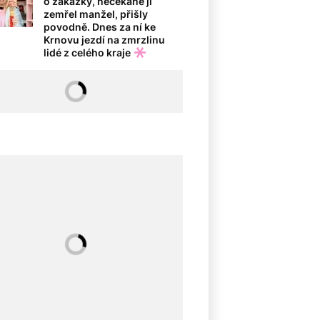
o zakázky, nečekaně jí
zemřel manžel, přišly
povodně. Dnes za ní ke
Krnovu jezdí na zmrzlinu
lidé z celého kraje