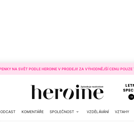
ENKY NA SVĚT PODLE HEROINE V PRODEJI! ZA VÝHODNĚJŠÍ CENU POUZE T
LET
SPEC
PODCAST
KOMENTÁŘE
SPOLEČNOST
VZDĚLÁVÁNÍ
VZTAHY