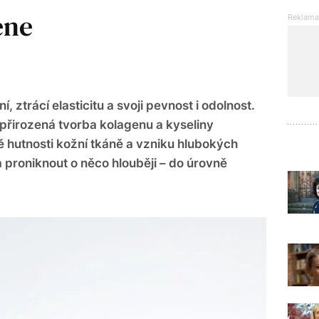
ène
 ztrácí elasticitu a svoji pevnost i odolnost.
 přirozená tvorba kolagenu a kyseliny
ě hutnosti kožní tkáně a vzniku hlubokých
a proniknout o něco hlouběji – do úrovně