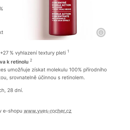
 %
kt
1
+27 % vyhlazení textury pleti
2
va k retinolu
oces umožňuje získat molekulu 100% přírodního
ou, srovnatelně účinnou s retinolem.
h, 28 dní.
 v e-shopu
www.yves-rocher.cz