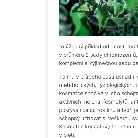
to úžasný příklad odolnosti rostli
v průměru 2 sady chromozomů, 
kompletní a výjimečnou sadu gen
To mu v průběhu času usnadnilo
metabolických, fyziologických, 
kosmatce spočívá v jeho schopno
aktivních molekul (osmolytů, an
pokrývají celou rostlinu a tvoří 
schopný uchovat si veškerou svo
Kosmatec krystalový tak stimulu
v pleti.