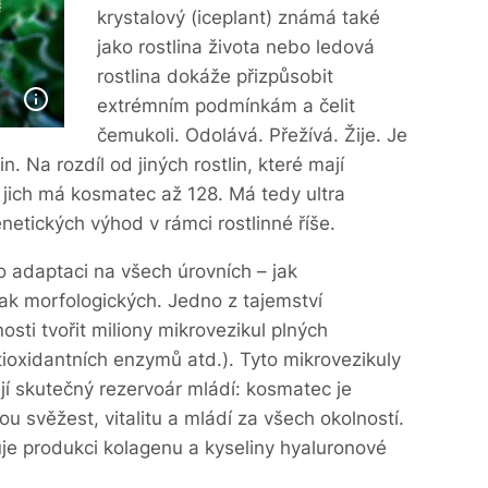
krystalový (iceplant) známá také
jako rostlina života nebo ledová
rostlina dokáže přizpůsobit
extrémním podmínkám a čelit
čemukoli. Odolává. Přežívá. Žije. Je
n. Na rozdíl od jiných rostlin, které mají
jich má kosmatec až 128. Má tedy ultra
etických výhod v rámci rostlinné říše.
 adaptaci na všech úrovních – jak
tak morfologických. Jedno z tajemství
sti tvořit miliony mikrovezikul plných
tioxidantních enzymů atd.). Tyto mikrovezikuly
její skutečný rezervoár mládí: kosmatec je
u svěžest, vitalitu a mládí za všech okolností.
je produkci kolagenu a kyseliny hyaluronové