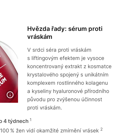
Hvězda řady: sérum proti
vráskám
V srdci séra proti vráskám
s liftingovým efektem je vysoce
koncentrovaný extrakt z kosmatce
krystalového spojený s unikátním
komplexem rostlinného kolagenu
a kyseliny hyaluronové přírodního
původu pro zvýšenou účinnost
proti vráskám.
1
o 4 týdnech
2
100 % žen vidí okamžité zmírnění vrásek