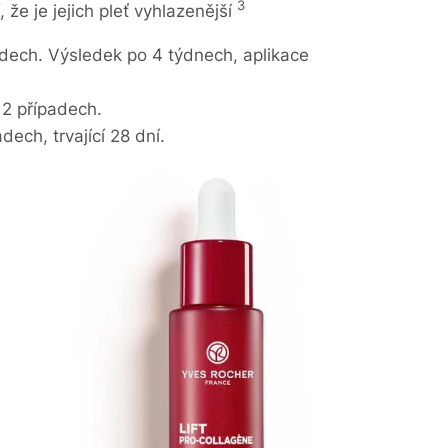
3
 že je jejich pleť vyhlazenější
adech. Výsledek po 4 týdnech, aplikace
12 případech.
ech, trvající 28 dní.