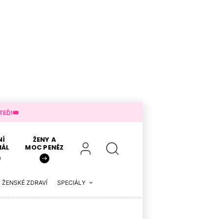
EĎ!🎟️
NÍ
ŽENY A
IÁL
MOC PENĚZ
ŽENSKÉ ZDRAVÍ
SPECIÁLY