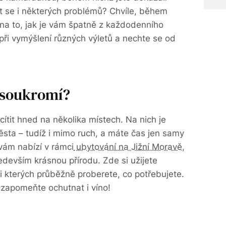
it se i některých problémů? Chvíle, během
i na to, jak je vám špatně z každodenního
 při vymýšlení různých výletů a nechte se od
 soukromí?
ítit hned na několika místech. Na nich je
ěsta – tudíž i mimo ruch, a máte čas jen samy
vám nabízí v rámci
ubytování na Jižní Moravě
,
edevším krásnou přírodu. Zde si užijete
i kterých průběžně proberete, co potřebujete.
ezapomeňte ochutnat i víno!