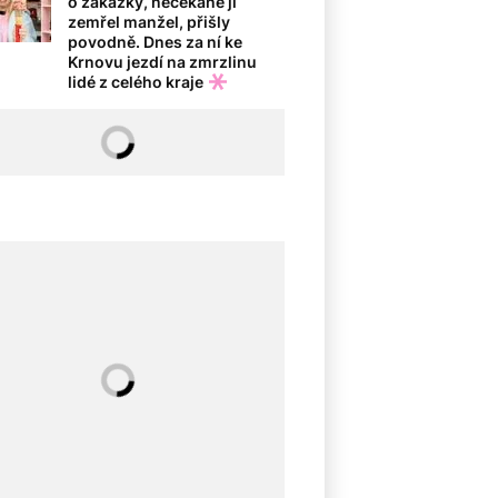
o zakázky, nečekaně jí
zemřel manžel, přišly
povodně. Dnes za ní ke
Krnovu jezdí na zmrzlinu
lidé z celého kraje