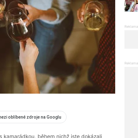
mezi oblíbené zdroje na Googlu
 s kamarádkou, během nichž jste dokázali