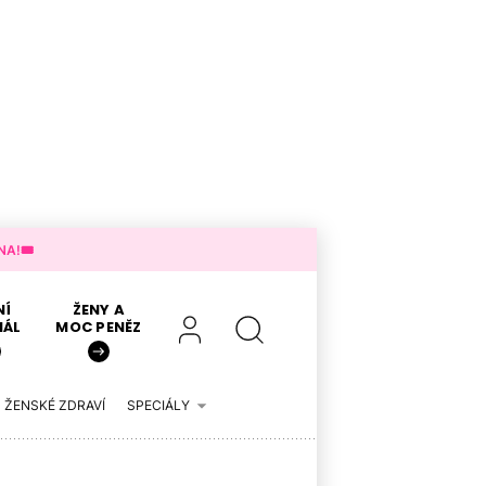
A!🎟️
NÍ
ŽENY A
IÁL
MOC PENĚZ
ŽENSKÉ ZDRAVÍ
SPECIÁLY