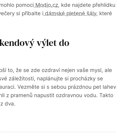
 mohlo pomoci
Modio.cz
, kde najdete přehlídku
ečery si přibalte i
dámské pletené šály
, které
kendový výlet do
ší to, že se zde ozdraví nejen vaše mysl, ale
své záležitosti, naplánujte si procházky se
auraci. Vezměte si s sebou prázdnou pet lahev
hli z pramenů napustit ozdravnou vodu. Takto
az dva.