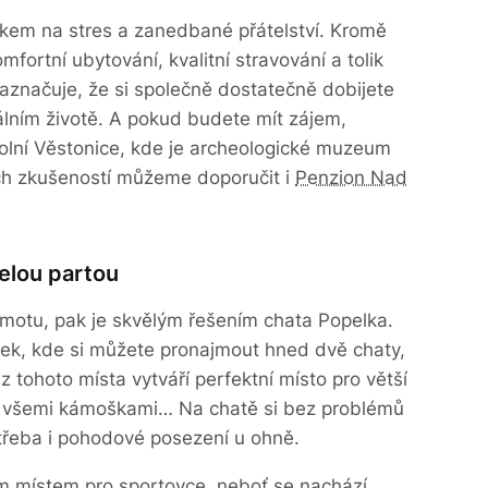
akem na stres a zanedbané přátelství. Kromě
mfortní ubytování, kvalitní stravování a tolik
aznačuje, že si společně dostatečně dobijete
álním životě. A pokud budete mít zájem,
olní Věstonice, kde je archeologické muzeum
ích zkušeností můžeme doporučit i
Penzion Nad
celou partou
motu, pak je skvělým řešením chata Popelka.
ek, kde si můžete pronajmout hned dvě chaty,
z tohoto místa vytváří perfektní místo pro větší
 se všemi kámoškami… Na chatě si bez problémů
třeba i pohodové posezení u ohně.
ím místem pro sportovce, neboť se nachází