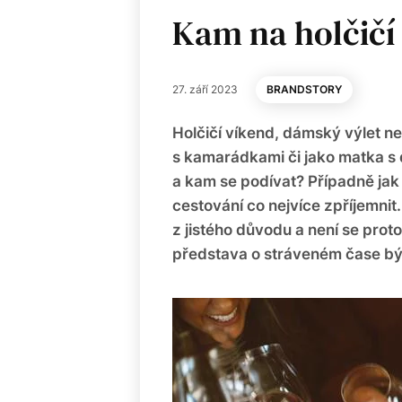
Kam na holčičí
27. září 2023
BRANDSTORY
Holčičí víkend, dámský výlet ne
s kamarádkami či jako matka s dc
a kam se podívat? Případně jak 
cestování co nejvíce zpříjemnit
z jistého důvodu a není se prot
představa o stráveném čase býv