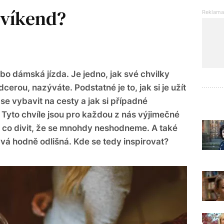
 víkend?
bo dámská jízda. Je jedno, jak své chvilky
erou, nazýváte. Podstatné je to, jak si je užít
se vybavit na cesty a jak si případné
. Tyto chvíle jsou pro každou z nás výjimečné
o co divit, že se mnohdy neshodneme. A také
á hodně odlišná. Kde se tedy inspirovat?