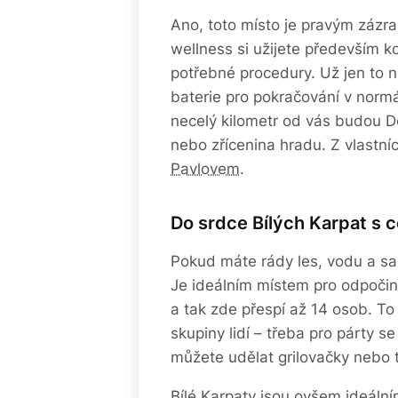
Ano, toto místo je pravým zázr
wellness si užijete především ko
potřebné procedury. Už jen to n
baterie pro pokračování v norm
necelý kilometr od vás budou D
nebo zřícenina hradu. Z vlastn
Pavlovem
.
Do srdce Bílých Karpat s 
Pokud máte rády les, vodu a sa
Je ideálním místem pro odpočin
a tak zde přespí až 14 osob. To 
skupiny lidí – třeba pro párty
můžete udělat grilovačky nebo 
Bílé Karpaty jsou ovšem ideáln