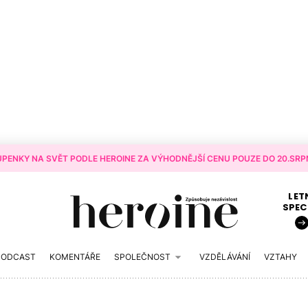
PENKY NA SVĚT PODLE HEROINE ZA VÝHODNĚJŠÍ CENU POUZE DO 20.SRPN
LET
SPEC
PODCAST
KOMENTÁŘE
SPOLEČNOST
VZDĚLÁVÁNÍ
VZTAHY