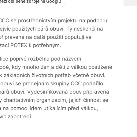
mezi oblíbené zdroje na Googlu
CC se prostřednictvím projektu na podporu
nejvíc použitých párů obuvi. Ty neskončí na
řipravené na další použití poputují ve
izací POTEX k potřebným.
ublice poprvé rozběhla pod názvem
obě, kdy mnoho žen a dětí z válkou postižené
ek základních životních potřeb včetně obuvi.
 obuvi se prodejnám skupiny CCC podařilo
árů obuvi. Vydesinfikovaná obuv připravená
 charitativním organizacím, jejich činnost se
 na pomoc lidem utíkajícím před válkou,
víc zapotřebí.