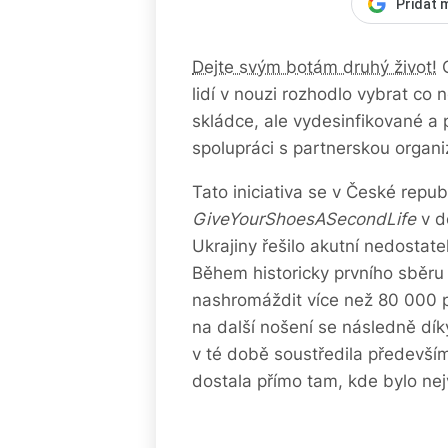
Přidat 
Dejte svým botám druhý život!
C
lidí v nouzi rozhodlo vybrat co 
skládce, ale vydesinfikované a p
spolupráci s partnerskou organ
Tato iniciativa se v České rep
GiveYourShoesASecondLife
v d
Ukrajiny řešilo akutní nedostat
Během historicky prvního sběru
nashromáždit více než 80 000 p
na další nošení se následně díky
v té době soustředila především
dostala přímo tam, kde bylo nej