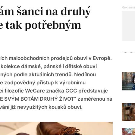
ám šanci na druhý
e tak potřebným
ších maloobchodních prodejců obuvi v Evropě.
í kolekce dámské, pánské i dětské obuvi
ných podle aktuálních trendů. Nedílnou
 je zodpovědný přístup k výrobnímu
ci filozofie WeCare značka CCC představuje
TE SVÝM BOTÁM DRUHÝ ŽIVOT“ zaměřenou na
ání již nevyužitých kousků obuvi.