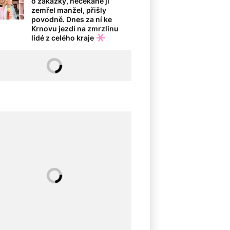
o zakázky, nečekaně jí
zemřel manžel, přišly
povodně. Dnes za ní ke
Krnovu jezdí na zmrzlinu
lidé z celého kraje