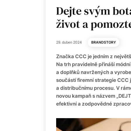
Dejte svým bot
život a pomozt
29. duben 2024
BRANDSTORY
Značka CCC je jedním z největ
Na trh pravidelně přináší módn
a doplňků navržených a vyrobe
součástí firemní strategie CCC
a distribučnímu procesu. V rám
novou kampaň s názvem „DEJ
efektivní a zodpovědné zpracov