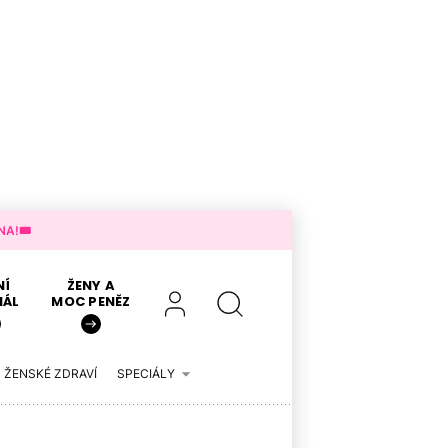
A!🎟️
NÍ
ŽENY A
IÁL
MOC PENĚZ
ŽENSKÉ ZDRAVÍ
SPECIÁLY