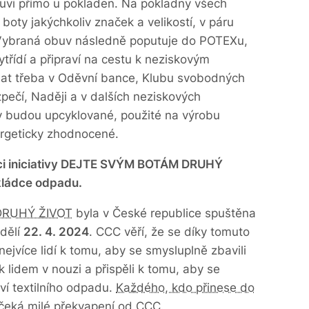
uvi přímo u pokladen. Na pokladny všech
boty jakýchkoliv značek a velikostí, v páru
 Vybraná obuv následně poputuje do POTEXu,
třídí a připraví na cestu k neziskovým
at třeba v Oděvní bance, Klubu svobodných
pečí, Naději a v dalších neziskových
y budou upcyklované, použité na výrobu
ergeticky zhodnocené.
ci iniciativy DEJTE SVÝM BOTÁM DRUHÝ
kládce odpadu.
DRUHÝ ŽIVOT
byla v České republice spuštěna
dělí
22. 4. 2024
. CCC věří, že se díky tomuto
ejvíce lidí k tomu, aby se smysluplně zbavili
k lidem v nouzi a přispěli k tomu, aby se
ví textilního odpadu.
Každého, kdo přinese do
c čeká milé překvapení od CCC
.