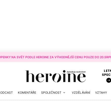
PENKY NA SVĚT PODLE HEROINE ZA VÝHODNĚJŠÍ CENU POUZE DO 20.SRPN
LET
SPEC
PODCAST
KOMENTÁŘE
SPOLEČNOST
VZDĚLÁVÁNÍ
VZTAHY