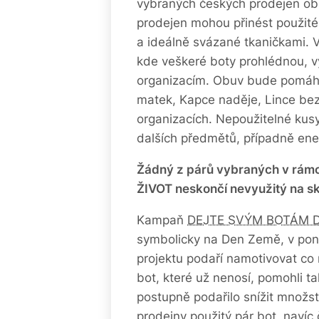
vybraných českých prodejen ob
prodejen mohou přinést použité 
a ideálně svázané tkaničkami.
kde veškeré boty prohlédnou, vy
organizacím. Obuv bude pomáh
matek, Kapce naděje, Lince bez
organizacích. Nepoužitelné kus
dalších předmětů, případně en
Žádný z párů vybraných v rám
ŽIVOT neskončí nevyužitý na s
Kampaň
DEJTE SVÝM BOTÁM 
symbolicky na Den Země, v pon
projektu podaří namotivovat co n
bot, které už nenosí, pomohli ta
postupně podařilo snížit množst
prodejny použitý pár bot, naví