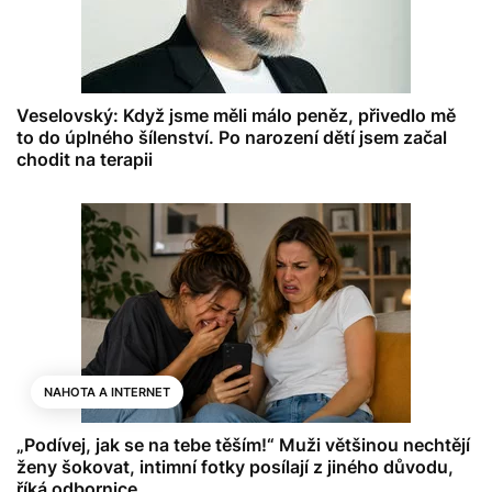
Veselovský: Když jsme měli málo peněz, přivedlo mě
to do úplného šílenství. Po narození dětí jsem začal
chodit na terapii
NAHOTA A INTERNET
„Podívej, jak se na tebe těším!“ Muži většinou nechtějí
ženy šokovat, intimní fotky posílají z jiného důvodu,
říká odbornice