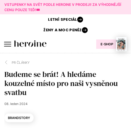
VSTUPENKY NA SVĚT PODLE HEROINE V PRODEJI! ZA VÝHODNĚJŠÍ
CENU POUZE TEĎ!🎟️
LETNÍ
SPECIÁL
ŽENY A
MOC PENĚZ
E-SHOP
PR ČLÁNKY
Budeme se brát! A hledáme
kouzelné místo pro naši vysněnou
svatbu
08. leden 2024
BRANDSTORY