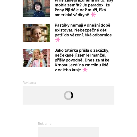
mohla zemřít? Je paradox, že
ženy žijí déle než muži, říká
americká vědkyně
Pasťáky nemají v dnešní době
existovat. Nebezpečné děti
patří do vězení, říká odbornice
Jako tatérka přišla o zakázky,
nečekaně jí zemřel manžel,
přišly povodně. Dnes za ní ke
Krnovu jezdí na zmrzlinu lidé
z celého kraje