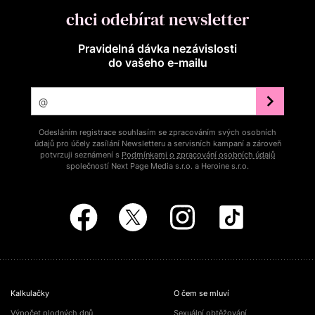
chci odebírat newsletter
Pravidelná dávka nezávislosti
do vašeho e‑mailu
Odesláním registrace souhlasím se zpracováním svých osobních
údajů pro účely zasílání Newsletteru a servisních kampaní a zároveň
potvrzuji seznámení s
Podmínkami o zpracování osobních údajů
společností Next Page Media s.r.o. a Heroine s.r.o.
Kalkulačky
O čem se mluví
Výpočet plodných dnů
Sexuální obtěžování