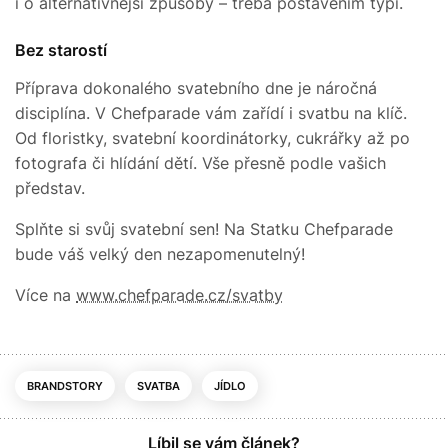
i o alternativnější způsoby – třeba postavením týpí.
Bez starostí
Příprava dokonalého svatebního dne je náročná
disciplína. V Chefparade vám zařídí i svatbu na klíč.
Od floristky, svatební koordinátorky, cukrářky až po
fotografa či hlídání dětí. Vše přesně podle vašich
představ.
Splňte si svůj svatební sen! Na Statku Chefparade
bude váš velký den nezapomenutelný!
Více na
www.chefparade.cz/svatby
BRANDSTORY
SVATBA
JÍDLO
Líbil se vám článek?