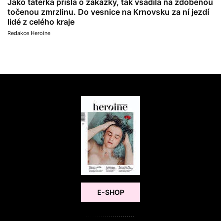
Jako tatérka přišla o zakázky, tak vsadila na zdobenou
točenou zmrzlinu. Do vesnice na Krnovsku za ní jezdí
lidé z celého kraje
Redakce Heroine
E-SHOP