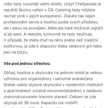
Jídlu tady rozumějí velmi dobře, vždyť Chefparade je
největší školou vaření v ČR. Catering tedy můžete
nechat plně v jejich kompetenci. Získáte tak nejen
profesionální servis a hostinu podle svých představ,
ale i slevu na pronájem. Máte ale také možnost zajistit
si jej sami. A nebojte, korkovné se tady neúčtuje.
V případě, že máte chuť na něco jiného než tradiční
svíčkovou, je zde k dispozici třeba venkovní gril nebo
pec na pizzu.
Vše pod jednou střechou
Obřad, hostina a ubytování na jednom místě je velkou
výhodou pro organizátory i samotné svatebčany.
Statek nabízí stylové ubytování v moderních chatkách
a apartmánech (včetně novomanželského) v nedávno
zrekonstruovaném hlavním stavení. Celkem se zde
ubytuje až 36 osob. Kapacitu lze rozšířit