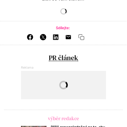
Sdílejte:
PR článek
výběr redakce
Příliš zaneprázdněná na to, aby