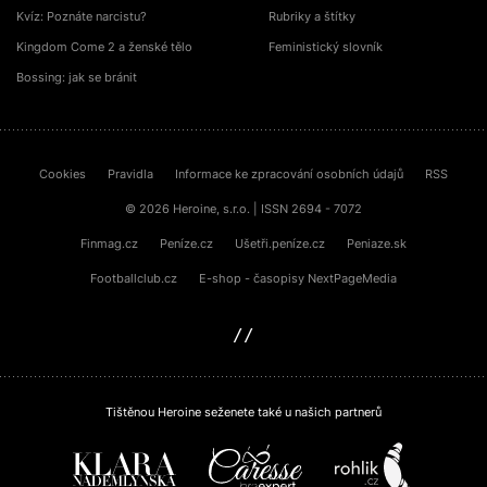
Kvíz: Poznáte narcistu?
Rubriky a štítky
Kingdom Come 2 a ženské tělo
Feministický slovník
Bossing: jak se bránit
Cookies
Pravidla
Informace ke zpracování osobních údajů
RSS
© 2026 Heroine, s.r.o. | ISSN 2694 - 7072
Finmag.cz
Peníze.cz
Ušetři.peníze.cz
Peniaze.sk
Footballclub.cz
E-shop - časopisy NextPageMedia
sinfin.digital
Tištěnou Heroine seženete také u našich partnerů