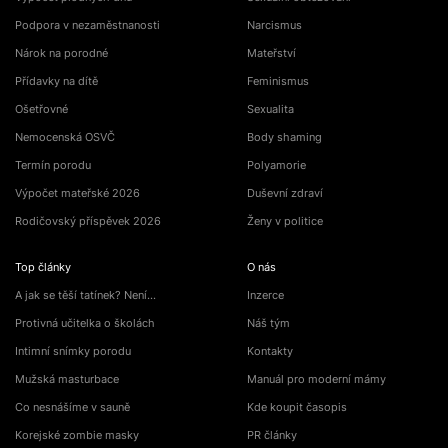
Podpora v nezaměstnanosti
Narcismus
Nárok na porodné
Mateřství
Přídavky na dítě
Feminismus
Ošetřovné
Sexualita
Nemocenská OSVČ
Body shaming
Termín porodu
Polyamorie
Výpočet mateřské 2026
Duševní zdraví
Rodičovský příspěvek 2026
Ženy v politice
Top články
O nás
A jak se těší tatínek? Není…
Inzerce
Protivná učitelka o školách
Náš tým
Intimní snímky porodu
Kontakty
Mužská masturbace
Manuál pro moderní mámy
Co nesnášíme v sauně
Kde koupit časopis
Korejské zombie masky
PR články