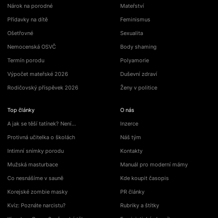
Nárok na porodné
Mateřství
Přídavky na dítě
Feminismus
Ošetřovné
Sexualita
Nemocenská OSVČ
Body shaming
Termín porodu
Polyamorie
Výpočet mateřské 2026
Duševní zdraví
Rodičovský příspěvek 2026
Ženy v politice
Top články
O nás
A jak se těší tatínek? Není…
Inzerce
Protivná učitelka o školách
Náš tým
Intimní snímky porodu
Kontakty
Mužská masturbace
Manuál pro moderní mámy
Co nesnášíme v sauně
Kde koupit časopis
Korejské zombie masky
PR články
Kvíz: Poznáte narcistu?
Rubriky a štítky