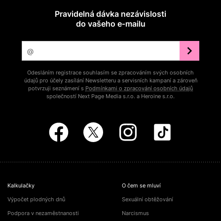
Pravidelná dávka nezávislosti
do vašeho e‑mailu
Odesláním registrace souhlasím se zpracováním svých osobních
údajů pro účely zasílání Newsletteru a servisních kampaní a zároveň
potvrzuji seznámení s
Podmínkami o zpracování osobních údajů
společností Next Page Media s.r.o. a Heroine s.r.o.
Kalkulačky
O čem se mluví
Výpočet plodných dnů
Sexuální obtěžování
Podpora v nezaměstnanosti
Narcismus