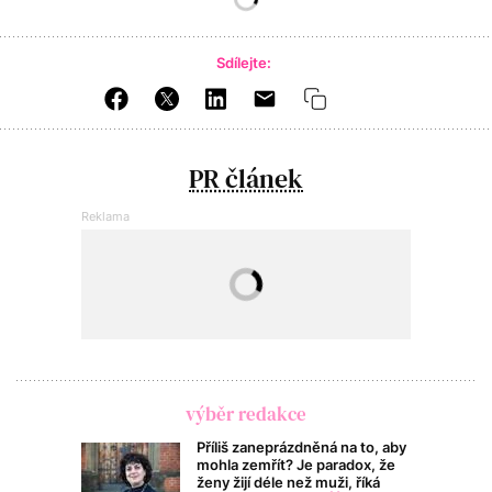
Sdílejte:
PR článek
výběr redakce
Příliš zaneprázdněná na to, aby
mohla zemřít? Je paradox, že
ženy žijí déle než muži, říká