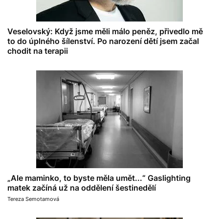
Veselovský: Když jsme měli málo peněz, přivedlo mě
to do úplného šílenství. Po narození dětí jsem začal
chodit na terapii
„Ale maminko, to byste měla umět...“ Gaslighting
matek začíná už na oddělení šestinedělí
Tereza Semotamová