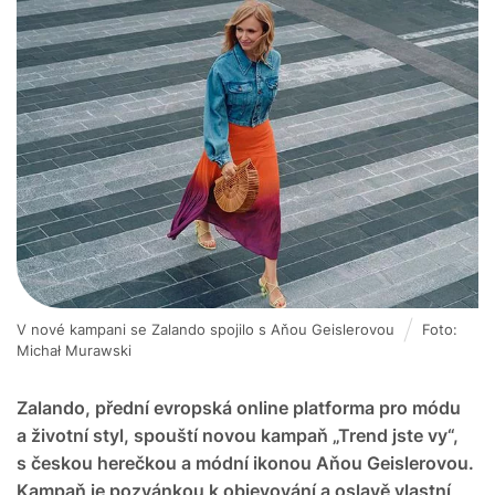
V nové kampani se Zalando spojilo s Aňou Geislerovou
Foto:
Michał Murawski
Zalando, přední evropská online platforma pro módu
a životní styl, spouští novou kampaň „Trend jste vy“,
s českou herečkou a módní ikonou Aňou Geislerovou.
Kampaň je pozvánkou k objevování a oslavě vlastní