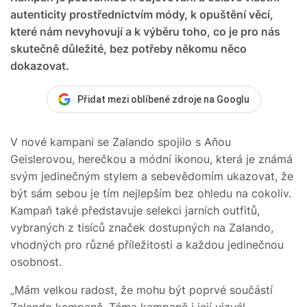
autenticity prostřednictvím módy, k opuštění věcí,
které nám nevyhovují a k výběru toho, co je pro nás
skutečně důležité, bez potřeby někomu něco
dokazovat.
Přidat mezi oblíbené zdroje na Googlu
V nové kampani se Zalando spojilo s Aňou
Geislerovou, herečkou a módní ikonou, která je známá
svým jedinečným stylem a sebevědomím ukazovat, že
být sám sebou je tím nejlepším bez ohledu na cokoliv.
Kampaň také představuje selekci jarních outfitů,
vybraných z tisíců značek dostupných na Zalando,
vhodných pro různé příležitosti a každou jedinečnou
osobnost.
„Mám velkou radost, že mohu být poprvé součástí
Zalando kampaně. Téma kampaně i její vizuál