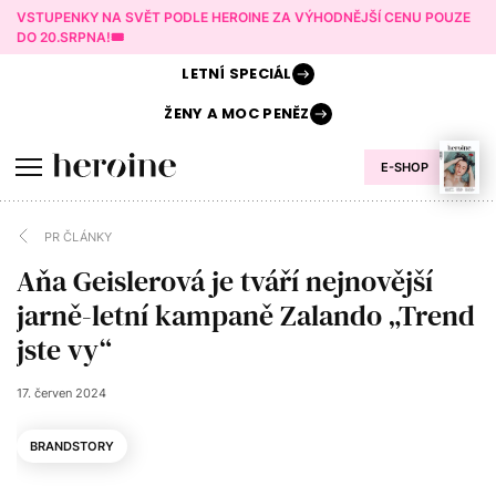
VSTUPENKY NA SVĚT PODLE HEROINE ZA VÝHODNĚJŠÍ CENU POUZE
DO 20.SRPNA!🎟️
LETNÍ
SPECIÁL
ŽENY A
MOC PENĚZ
E-SHOP
PR ČLÁNKY
Aňa Geislerová je tváří nejnovější
jarně-letní kampaně Zalando „Trend
jste vy“
17. červen 2024
BRANDSTORY