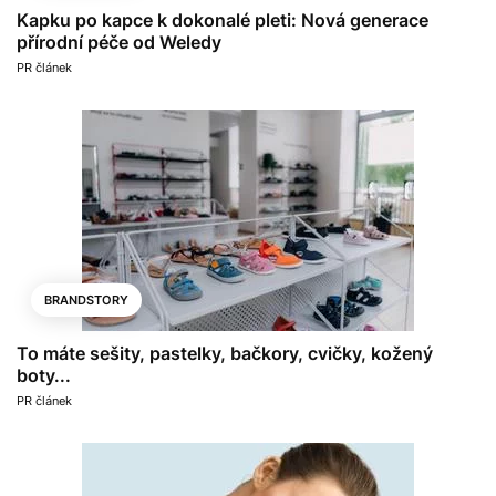
Kapku po kapce k dokonalé pleti: Nová generace
přírodní péče od Weledy
PR článek
BRANDSTORY
To máte sešity, pastelky, bačkory, cvičky, kožený
boty...
PR článek