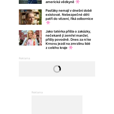
americká vědkyně
Pasťáky nemají v dnešní době
existovat. Nebezpečné děti
patří do vězení, říká odbornice
Jako tatérka přišla o zakázky,
nečekaně jí zemřel manžel,
přišly povodně. Dnes za ní ke
Krnovu jezdí na zmrzlinu lidé
z celého kraje