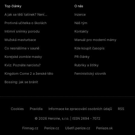
Top články
O nás
A jak se těší tatínek? Není…
Inzerce
Protivná učitelka o školách
Náš tým
Intimní snímky porodu
Kontakty
Mužská masturbace
Manuál pro moderní mámy
Co nesnášíme v sauně
Kde koupit časopis
Korejské zombie masky
PR články
Kvíz: Poznáte narcistu?
Rubriky a štítky
Kingdom Come 2 a ženské tělo
Feministický slovník
Bossing: jak se bránit
Cookies
Pravidla
Informace ke zpracování osobních údajů
RSS
© 2026 Heroine, s.r.o. | ISSN 2694 - 7072
Finmag.cz
Peníze.cz
Ušetři.peníze.cz
Peniaze.sk