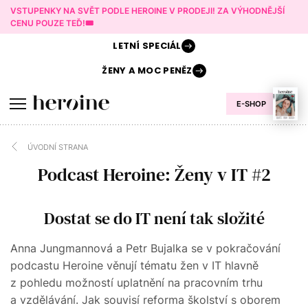
VSTUPENKY NA SVĚT PODLE HEROINE V PRODEJI! ZA VÝHODNĚJŠÍ
CENU POUZE TEĎ!🎟️
LETNÍ
SPECIÁL
ŽENY A
MOC PENĚZ
E-SHOP
ÚVODNÍ STRANA
Podcast Heroine: Ženy v IT #2
Dostat se do IT není tak složité
Anna Jungmannová a Petr Bujalka se v pokračování
podcastu Heroine věnují tématu žen v IT hlavně
z pohledu možností uplatnění na pracovním trhu
a vzdělávání. Jak souvisí reforma školství s oborem