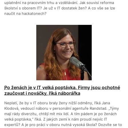
uplatnění na pracovním trhu a vzdělávání. Jak souvisí reforma
školství s oborem IT? Je už v IT dostatek žen? A co vše se lze
naučit na hackatonech?
Po ženách je v IT velká poptávka. Firmy jsou ochotné
zaučovat i nováčky, říká náborářka
Neplatí, že by v IT oboru braly ženy nižší odměny, říká Jana
Klodová, vedoucí náboru v personální agentuře Randstad. „Týmy
mají rády diverzitu, chtějí mít mix lidí. A tím pádem je po ženách
velká poptávka,“ říká. Z jakých zemí k nám proudí nejvíc IT
expertů? A je pro práci v oboru nutná vysoká škola? Dozvíte se to