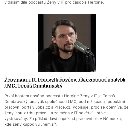
v dalším díle podcastu Ženy v IT pro časopis Heroine.
Ženy jsou z IT trhu vytlačovány, říká vedoucí analytik
LMC Tomáš Dombrovský
První hostem nového podcastu Heroine Ženy v IT je Tomáš
Dombrovský, analytik společnosti LMC, pod níž spadají populární
pracovní portály Jobs.cz a Práce.cz. Popisuje, proč se domnívá, že
ženy jsou z trhu práce –⁠ a zejména z IT odvětví –⁠ stále
vystrkovány. Za příklad dává například pracovní trh v Německu,
kde ženy kupodivu „nemizí“.