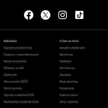
Kalkulačky
O čem se mluví
Výpočet plodných dnů
Sexuální obtěžování
Podpora v nezaměstnanosti
Narcismus
Nárok na porodné
Mateřství
Přídavky na dítě
Feminismus
Ošetřovné
Sexualita
Nemocenská OSVČ
Body shaming
Termín porodu
Polyamorie
Výpočet mateřské 2026
Duševní zdraví
Rodičovský příspěvek 2026
Ženy v politice