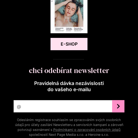
E-SHOP
chci odebírat newsletter
Pravidelná dávka nezávislosti
do vašeho e‑mailu
Odesláním registrace souhlasím se zpracováním svých osobních
údajů pro účely zasílání Newsletteru a servisních kampaní a zároveň
potvrzuji seznámení s
Podmínkami o zpracování osobních údajů
společností Next Page Media s.r.o. a Heroine s.r.o.