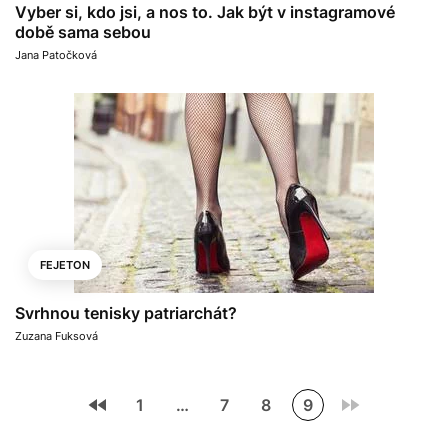
Vyber si, kdo jsi, a nos to. Jak být v instagramové
době sama sebou
Jana Patočková
FEJETON
Svrhnou tenisky patriarchát?
Zuzana Fuksová
1
…
7
8
9