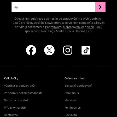
Odesláním registrace souhlasím se zpracováním svých osobních
údajů pro účely zasílání Newsletteru a servisních kampaní a zároveň
potvrzuji seznámení s
Podmínkami o zpracování osobních údajů
společností Next Page Media s.r.o. a Heroine s.r.o.
Kalkulačky
O čem se mluví
Výpočet plodných dnů
Sexuální obtěžování
Podpora v nezaměstnanosti
Narcismus
Nárok na porodné
Mateřství
Přídavky na dítě
Feminismus
Ošetřovné
Sexualita