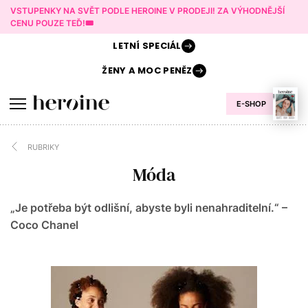
VSTUPENKY NA SVĚT PODLE HEROINE V PRODEJI! ZA VÝHODNĚJŠÍ
CENU POUZE TEĎ!🎟️
LETNÍ
SPECIÁL
ŽENY A
MOC PENĚZ
E-SHOP
RUBRIKY
Móda
„Je potřeba být odlišní, abyste byli nenahraditelní.“ –
Coco Chanel