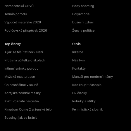
Nemocenská OSVČ
Body shaming
Termín porodu
Polyamorie
Výpočet mateřské 2026
Duševní zdraví
Rodičovský příspěvek 2026
Ženy v politice
Top články
O nás
A jak se těší tatínek? Není…
Inzerce
Protivná učitelka o školách
Náš tým
Intimní snímky porodu
Kontakty
Mužská masturbace
Manuál pro moderní mámy
Co nesnášíme v sauně
Kde koupit časopis
Korejské zombie masky
PR články
Kvíz: Poznáte narcistu?
Rubriky a štítky
Kingdom Come 2 a ženské tělo
Feministický slovník
Bossing: jak se bránit