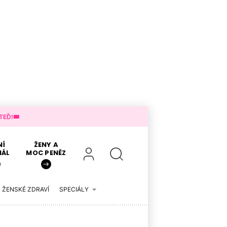
EĎ!🎟️
NÍ
ŽENY A
IÁL
MOC PENĚZ
ŽENSKÉ ZDRAVÍ
SPECIÁLY