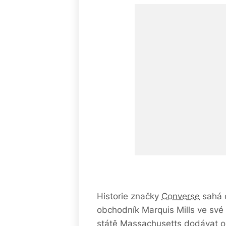
Historie značky
Converse
sahá d
obchodník Marquis Mills ve sv
státě Massachusetts dodávat o