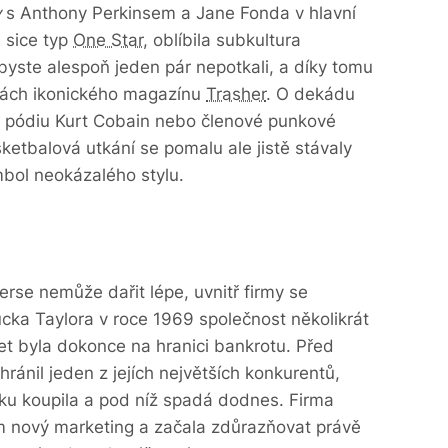
y
s Anthony Perkinsem a ‎Jane Fonda v hlavní
a sice typ
One Star
, oblíbila subkultura
byste alespoň jeden pár nepotkali, a díky tomu
nkách ikonického magazínu
Trasher
. O dekádu
o pódiu Kurt Cobain nebo členové punkové
ketbalová utkání se pomalu ale jistě stávaly
bol neokázalého stylu.
erse nemůže dařit lépe, uvnitř firmy se
cka Taylora v roce 1969 společnost několikrát
let byla dokonce na hranici bankrotu. Před
ánil jeden z jejích největších konkurentů,
čku koupila a pod níž spadá dodnes. Firma
m nový marketing a začala zdůrazňovat právě