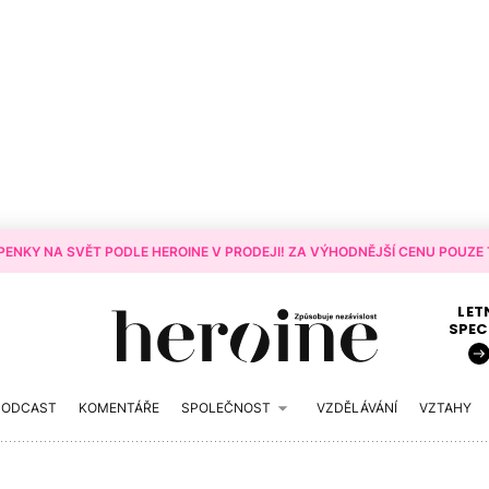
ENKY NA SVĚT PODLE HEROINE V PRODEJI! ZA VÝHODNĚJŠÍ CENU POUZE T
LET
SPEC
PODCAST
KOMENTÁŘE
SPOLEČNOST
VZDĚLÁVÁNÍ
VZTAHY