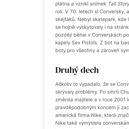
plátna a vznikl snímek
Tall Stor
roli. V 70. letech si Conversky, 
skejťáků. Nebyl skatepark, kde 
se hojně vyskytovaly i na strá
později běhal v Converskách p
kapely Sex Pistols. Z bot na bas
boty pro všechny a zároveň sym
Druhý dech
Ačkoliv to vypadalo, že se Conv
skrývaly problémy. Po smrti Chu
změnila majitele a v roce 2001 
pravděpodobným koncem ji zachr
americká firma Nike, která zna
Nike také vymyslela converská