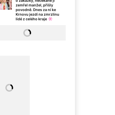
o zakázky, nečekaně jí
zemřel manžel, přišly
povodně. Dnes za ní ke
Krnovu jezdí na zmrzlinu
lidé z celého kraje