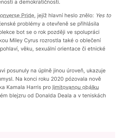
enosti a demokratičnosti.
onverse Pride
, jejíž hlavní heslo znělo:
Yes to
ečenské problémy a otevřeně se přihlásila
ekce bot se o rok později ve spolupráci
ou Miley Cyrus rozrostla také o oblečení
ohlaví, věku, sexuální orientace či etnické
vi posunuly na úplně jinou úroveň, ukazuje
průmysl. Na konci roku 2020 pózovala nově
ka Kamala Harris pro
limitovanou obálku
ém blejzru od Donalda Deala a v teniskách