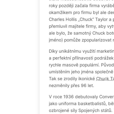
roky později začala firma vyráb
okamžikem pro firmu byl ale den,
Charles Hollis „Chuck“ Taylor a 
přemluvil majitele firmy, aby v
ale bylo, že samotný Chuck botu
jméno) pomůže zpopularizovat m
Díky unikátnímu využití marketi
a perfektní přilnavosti podrážek
rychle masově populární. Původ
umístěním jeho jména společně 
Tak se zrodily ikonické
Chuck Ta
nezměnily přes 96 let.
V roce 1936 debutovaly Convers
jako uniforma basketbalistů, bě
ozbrojené síly Spojených států.