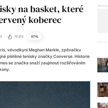
isky na basket, které
červený koberec
21
15 312
STYL
arris, vévodkyni Meghan Markle, zpěvačku
né plátěné tenisky značky Converse. Historie
Dnes se značka snaží zaujmout rozšiřováním
kony.