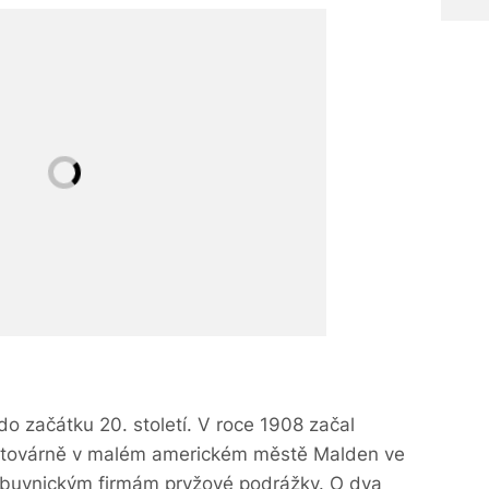
o začátku 20. století. V roce 1908 začal
é továrně v malém americkém městě Malden ve
buvnickým firmám pryžové podrážky. O dva