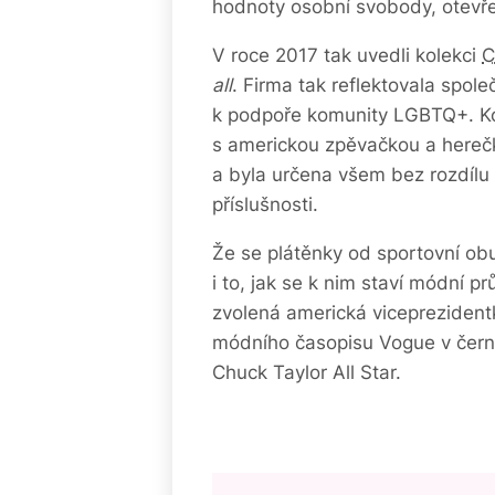
hodnoty osobní svobody, otevř
V roce 2017 tak uvedli kolekci
C
all
. Firma tak reflektovala spol
k podpoře komunity LGBTQ+. Kol
s americkou zpěvačkou a herečk
a byla určena všem bez rozdílu p
příslušnosti.
Že se plátěnky od sportovní obu
i to, jak se k nim staví módní 
zvolená americká viceprezident
módního časopisu Vogue v čern
Chuck Taylor All Star.