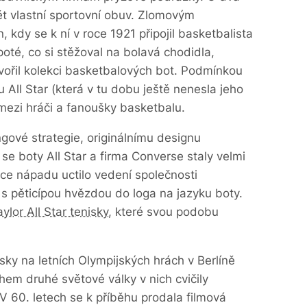
ět vlastní sportovní obuv. Zlomovým
 kdy se k ní v roce 1921 připojil basketbalista
poté, co si stěžoval na bolavá chodidla,
ytvořil kolekci basketbalových bot. Podmínkou
 All Star (která v tu dobu ještě nenesla jeho
ezi hráči a fanoušky basketbalu.
ngové strategie, originálnímu designu
 se boty All Star a firma Converse staly velmi
ce nápadu uctilo vedení společnosti
s pěticípou hvězdou do loga na jazyku boty.
ylor All Star tenisky
, které svou podobu
ky na letních Olympijských hrách v Berlíně
hem druhé světové války v nich cvičily
 V 60. letech se k příběhu prodala filmová